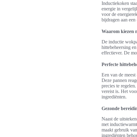
Inductiekoken staa
energie in vergeli
voor de energiere
bijdragen aan een
Waarom kiezen m
De inductie wokpa
hittebeheersing en
effectiever. De mo
Perfecte hittebeh
Een van de meest 
Deze pannen reage
precies te regelen
vereist is. Het vo
ingrediënten.
Gezonde bereidi
Naast de uitsteke
met inductiewarmte
maakt gebruik van
ingrediënten behou