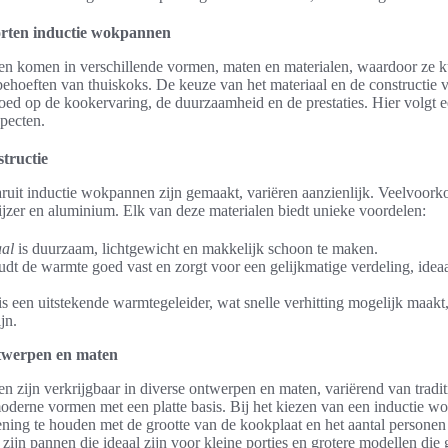
orten inductie wokpannen
n komen in verschillende vormen, maten en materialen, waardoor ze k
ehoeften van thuiskoks. De keuze van het materiaal en de constructie v
oed op de kookervaring, de duurzaamheid en de prestaties. Hier volgt e
specten.
structie
ruit inductie wokpannen zijn gemaakt, variëren aanzienlijk. Veelvoork
ietijzer en aluminium. Elk van deze materialen biedt unieke voordelen:
aal
is duurzaam, lichtgewicht en makkelijk schoon te maken.
dt de warmte goed vast en zorgt voor een gelijkmatige verdeling, idea
is een uitstekende warmtegeleider, wat snelle verhitting mogelijk maak
jn.
ntwerpen en maten
 zijn verkrijgbaar in diverse ontwerpen en maten, variërend van tradi
oderne vormen met een platte basis. Bij het kiezen van een inductie wo
ening te houden met de grootte van de kookplaat en het aantal persone
zijn pannen die ideaal zijn voor kleine porties en grotere modellen die 