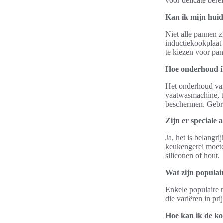
voor delicate bere
Kan ik mijn huid
Niet alle pannen 
inductiekookplaat 
te kiezen voor pan
Hoe onderhoud ik
Het onderhoud van
vaatwasmachine, t
beschermen. Gebr
Zijn er speciale
Ja, het is belangr
keukengerei moete
siliconen of hout.
Wat zijn popula
Enkele populaire 
die variëren in pri
Hoe kan ik de ko