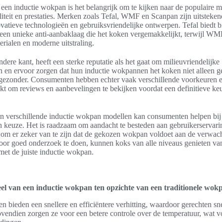
 een inductie wokpan is het belangrijk om te kijken naar de populaire 
iteit en prestaties. Merken zoals Tefal, WMF en Scanpan zijn uitsteke
atieve technologieën en gebruiksvriendelijke ontwerpen. Tefal biedt b
een unieke anti-aanbaklaag die het koken vergemakkelijkt, terwijl WM
rialen en moderne uitstraling.
dere kant, heeft een sterke reputatie als het gaat om milieuvriendelijke
 en ervoor zorgen dat hun inductie wokpannen het koken niet alleen g
ezonder. Consumenten hebben echter vaak verschillende voorkeuren e
akt om reviews en aanbevelingen te bekijken voordat een definitieve ke
an verschillende inductie wokpan modellen kan consumenten helpen bi
keuze. Het is raadzaam om aandacht te besteden aan gebruikerservari
 om er zeker van te zijn dat de gekozen wokpan voldoet aan de verwac
or goed onderzoek te doen, kunnen koks van alle niveaus genieten van
met de juiste inductie wokpan.
eel van een inductie wokpan ten opzichte van een traditionele wok
 bieden een snellere en efficiëntere verhitting, waardoor gerechten sn
endien zorgen ze voor een betere controle over de temperatuur, wat vo