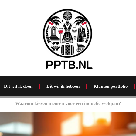
Dit wil ik doen
Dit wil ik hebben
Klanten portfolio
Waarom kiezen mensen voor een inductie wokpan?