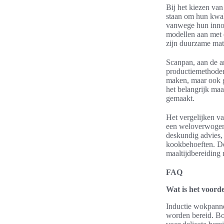
Bij het kiezen van
staan om hun kwal
vanwege hun innov
modellen aan met 
zijn duurzame mate
Scanpan, aan de an
productiemethoden
maken, maar ook g
het belangrijk ma
gemaakt.
Het vergelijken v
een weloverwogen 
deskundig advies,
kookbehoeften. Do
maaltijdbereiding 
FAQ
Wat is het voord
Inductie wokpannen
worden bereid. Bov