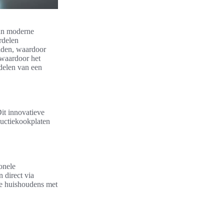
hun moderne
rdelen
eiden, waardoor
 waardoor het
delen van een
Dit innovatieve
ductiekookplaten
ionele
 direct via
ke huishoudens met