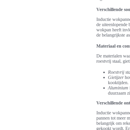
Verschillende so
Inductie wokpanne
de uiteenlopende b
wokpan heeft invl
de belangrijkste a
Materiaal en con
De materialen waa
roestvrij staal, g
Roestvrij st
Gietijzer
hou
kooktijden.
Aluminium
duurzaam zi
Verschillende o
Inductie wokpannen
pannen tot meer m
belangrijk om rek
gekookt wordt. Er 