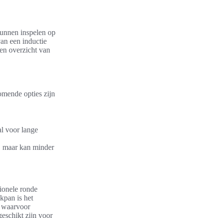
unnen inspelen op
an een inductie
en overzicht van
omende opties zijn
al voor lange
t, maar kan minder
tionele ronde
kpan is het
n waarvoor
geschikt zijn voor