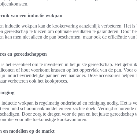
 bijeenkomsten.
bruik van een inductie wokpan
en inductie wokpan kan de kookervaring aanzienlijk verbeteren. Het is
 en gereedschap te kiezen om optimale resultaten te garanderen. Door he
en kan men niet alleen de pan beschermen, maar ook de efficiëntie van 
oires en gereedschappen
 is het essentieel om te investeren in het juiste gereedschap. Het gebrui
iliconen of hout voorkomt krassen op het oppervlak van de pan. Voor 
jn inductievriendelijke pannen een aanrader. Deze accessoires helpen n
aar verbeteren ook het kookproces.
iniging
 inductie wokpan is regelmatig onderhoud en reiniging nodig. Het is v
et een mild schoonmaakmiddel en een zachte doek. Vermijd schurende m
chadigen. Door zorg te dragen voor de pan en het juiste gereedschap te
onditie voor alle toekomstige kookavonturen.
n en modellen op de markt