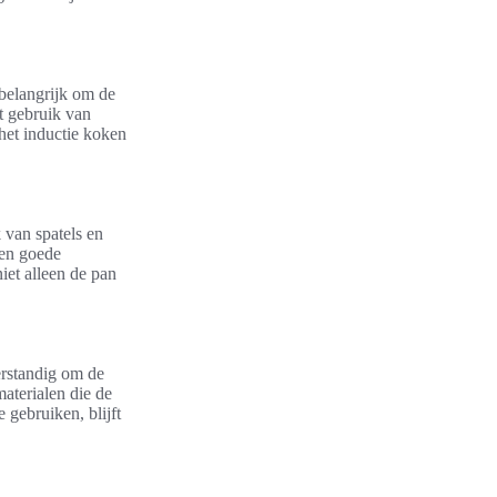
 belangrijk om de
t gebruik van
het inductie koken
k van spatels en
een goede
iet alleen de pan
erstandig om de
aterialen die de
 gebruiken, blijft