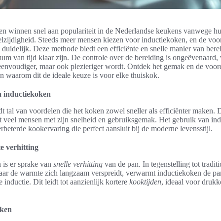
n winnen snel aan populariteit in de Nederlandse keukens vanwege 
zijdigheid. Steeds meer mensen kiezen voor inductiekoken, en de voo
 duidelijk. Deze methode biedt een efficiënte en snelle manier van ber
um van tijd klaar zijn. De controle over de bereiding is ongeëvenaard,
 eenvoudiger, maar ook plezieriger wordt. Ontdek het gemak en de voor
n waarom dit de ideale keuze is voor elke thuiskok.
n inductiekoken
t tal van voordelen die het koken zowel sneller als efficiënter maken. 
t veel mensen met zijn snelheid en gebruiksgemak. Het gebruik van in
erbeterde kookervaring die perfect aansluit bij de moderne levensstijl.
te verhitting
 is er sprake van
snelle verhitting
van de pan. In tegenstelling tot tradit
r de warmte zich langzaam verspreidt, verwarmt inductiekoken de pan
inductie. Dit leidt tot aanzienlijk kortere
kooktijden
, ideaal voor druk
oken