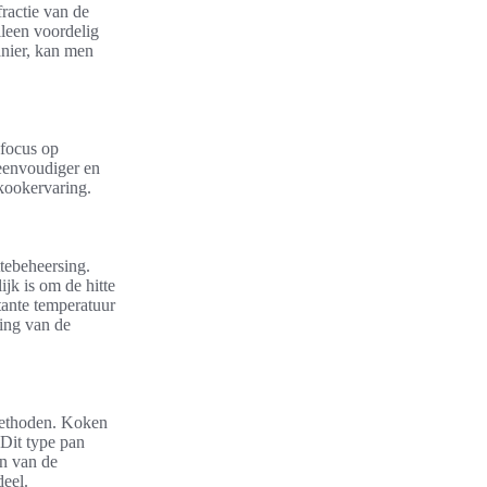
ractie van de
lleen voordelig
nier, kan men
 focus op
 eenvoudiger en
 kookervaring.
tebeheersing.
jk is om de hitte
stante temperatuur
ring van de
methoden. Koken
 Dit type pan
en van de
deel.