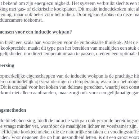
t bekend om zijn energiezuinigheid. Het systeem verbruikt slechts een f
jking met gas- of elektrische kookplaten. Dit maakt inductiekoken niet a
kening, maar ook beter voor het milieu. Door
efficiënt koken
op deze ma
 duurzamere toekomst.
ensen voor een inductie wokpan?
n biedt een scala aan voordelen voor de enthousiaste thuiskok. Met de
 kookprecisie, maakt dit type pan het bereiden van maaltijden een stuk
gelijkheden om direct temperatuur aan te passen, creëren een optimale
eersing
opmerkelijke eigenschappen van de inductie wokpan is de prachtige hit
ren onmiddellijk op veranderingen in temperatuur, waardoor het mogeli
. Dit is cruciaal voor het koken van delicate gerechten, waarbij een con
orkomt niet alleen aanbranden, maar zorgt ook voor een gelijkmatige ga
ngsmethoden
nde hittebeheersing, biedt de inductie wokpan ook gezonde bereidings
 vraagt minder vet, waardoor de maaltijden lichter en voedzamer zijn.
 efficiënte kooktechnieken die de natuurlijke smaken en voedingsstoff
den. Voor degenen die op hun gezondheid letten, is dit een groot voor