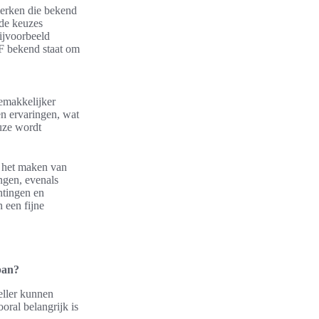
merken die bekend
nde keuzes
ijvoorbeeld
F bekend staat om
emakkelijker
n ervaringen, wat
uze wordt
j het maken van
ngen, evenals
htingen en
 een fijne
pan?
eller kunnen
oral belangrijk is