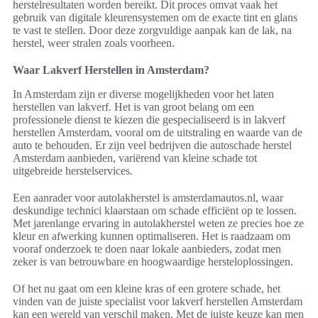
herstelresultaten worden bereikt. Dit proces omvat vaak het
gebruik van digitale kleurensystemen om de exacte tint en glans
te vast te stellen. Door deze zorgvuldige aanpak kan de lak, na
herstel, weer stralen zoals voorheen.
Waar Lakverf Herstellen in Amsterdam?
In Amsterdam zijn er diverse mogelijkheden voor het laten
herstellen van lakverf. Het is van groot belang om een
professionele dienst te kiezen die gespecialiseerd is in lakverf
herstellen Amsterdam, vooral om de uitstraling en waarde van de
auto te behouden. Er zijn veel bedrijven die autoschade herstel
Amsterdam aanbieden, variërend van kleine schade tot
uitgebreide herstelservices.
Een aanrader voor autolakherstel is amsterdamautos.nl, waar
deskundige technici klaarstaan om schade efficiënt op te lossen.
Met jarenlange ervaring in autolakherstel weten ze precies hoe ze
kleur en afwerking kunnen optimaliseren. Het is raadzaam om
vooraf onderzoek te doen naar lokale aanbieders, zodat men
zeker is van betrouwbare en hoogwaardige hersteloplossingen.
Of het nu gaat om een kleine kras of een grotere schade, het
vinden van de juiste specialist voor lakverf herstellen Amsterdam
kan een wereld van verschil maken. Met de juiste keuze kan men