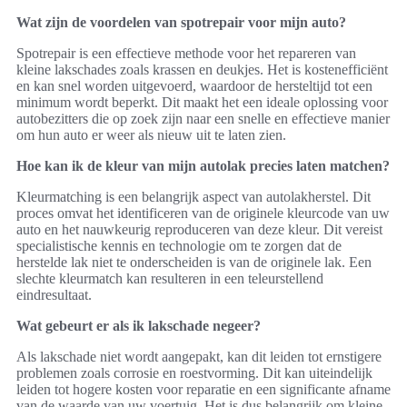
Wat zijn de voordelen van spotrepair voor mijn auto?
Spotrepair is een effectieve methode voor het repareren van
kleine lakschades zoals krassen en deukjes. Het is kostenefficiënt
en kan snel worden uitgevoerd, waardoor de hersteltijd tot een
minimum wordt beperkt. Dit maakt het een ideale oplossing voor
autobezitters die op zoek zijn naar een snelle en effectieve manier
om hun auto er weer als nieuw uit te laten zien.
Hoe kan ik de kleur van mijn autolak precies laten matchen?
Kleurmatching is een belangrijk aspect van autolakherstel. Dit
proces omvat het identificeren van de originele kleurcode van uw
auto en het nauwkeurig reproduceren van deze kleur. Dit vereist
specialistische kennis en technologie om te zorgen dat de
herstelde lak niet te onderscheiden is van de originele lak. Een
slechte kleurmatch kan resulteren in een teleurstellend
eindresultaat.
Wat gebeurt er als ik lakschade negeer?
Als lakschade niet wordt aangepakt, kan dit leiden tot ernstigere
problemen zoals corrosie en roestvorming. Dit kan uiteindelijk
leiden tot hogere kosten voor reparatie en een significante afname
van de waarde van uw voertuig. Het is dus belangrijk om kleine