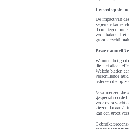
Invloed op de h
De impact van dez
zepen de barrièref
daarentegen onder
vochtbalans. Het 
groot verschil ma
Beste natuurlijk
Wanneer het gaat
die niet alleen ef
Weleda bieden een
verschillende huid
iedereen die op z
Voor mensen die sp
gespecialiseerde b
voor extra vocht o
kiezen dat aanslui
kan een groot ver
Gebruikersrecensie