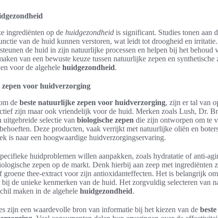
uidgezondheid
e ingrediënten op de
huidgezondheid
is significant. Studies tonen aan 
unctie van de huid kunnen verstoren, wat leidt tot droogheid en irritatie
steunen de huid in zijn natuurlijke processen en helpen bij het behoud
maken van een bewuste keuze tussen natuurlijke zepen en synthetische
ken voor de algehele
huidgezondheid
.
e zepen voor huidverzorging
 om de
beste natuurlijke zepen voor huidverzorging
, zijn er tal van 
fectief zijn maar ook vriendelijk voor de huid. Merken zoals Lush, Dr. B
 uitgebreide selectie van
biologische zepen
die zijn ontworpen om te 
behoeften. Deze producten, vaak verrijkt met natuurlijke oliën en boters
oek is naar een hoogwaardige huidverzorgingservaring.
ecifieke huidproblemen willen aanpakken, zoals hydratatie of anti-aging
iologische zepen op de markt. Denk hierbij aan zeep met ingrediënten z
f groene thee-extract voor zijn antioxidanteffecten. Het is belangrijk o
t bij de unieke kenmerken van de huid. Het zorgvuldig selecteren van n
schil maken in de algehele
huidgezondheid
.
s zijn een waardevolle bron van informatie bij het kiezen van de
beste