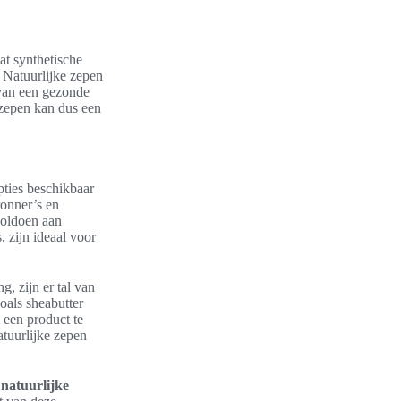
dat synthetische
. Natuurlijke zepen
 van een gezonde
 zepen kan dus een
opties beschikbaar
ronner’s en
voldoen aan
, zijn ideaal voor
, zijn er tal van
oals sheabutter
m een product te
atuurlijke zepen
 natuurlijke