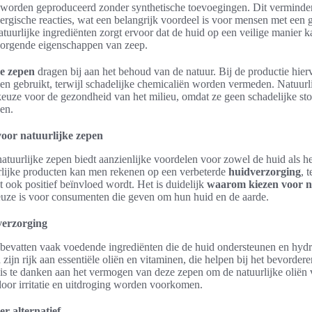
 worden geproduceerd zonder synthetische toevoegingen. Dit vermindert
allergische reacties, wat een belangrijk voordeel is voor mensen met een 
tuurlijke ingrediënten zorgt ervoor dat de huid op een veilige manier 
zorgende eigenschappen van zeep.
ke zepen
dragen bij aan het behoud van de natuur. Bij de productie hie
en gebruikt, terwijl schadelijke chemicaliën worden vermeden. Natuurli
euze voor de gezondheid van het milieu, omdat ze geen schadelijke sto
en.
oor natuurlijke zepen
atuurlijke zepen biedt aanzienlijke voordelen voor zowel de huid als he
rlijke producten kan men rekenen op een verbeterde
huidverzorging
, 
 ook positief beïnvloed wordt. Het is duidelijk
waarom kiezen voor n
euze is voor consumenten die geven om hun huid en de aarde.
verzorging
 bevatten vaak voedende ingrediënten die de huid ondersteunen en hyd
n
zijn rijk aan essentiële oliën en vitaminen, die helpen bij het bevorde
t is te danken aan het vermogen van deze zepen om de natuurlijke oliën 
door irritatie en uitdroging worden voorkomen.
er alternatief