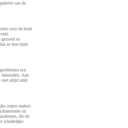
eguleren van de
delen voor de huid.
erkt.
n gezond en
dat ze hun huid
ngrediënten een
en mineralen. Aan
iet altijd mild
lijke zepen maken
hydraterende en
arabenen, die de
r schadelijke