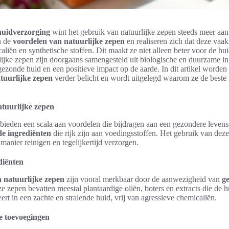
huidverzorging
wint het gebruik van natuurlijke zepen steeds meer aan 
n de
voordelen van natuurlijke zepen
en realiseren zich dat deze vaak 
aliën en synthetische stoffen. Dit maakt ze niet alleen beter voor de h
lijke zepen zijn doorgaans samengesteld uit biologische en duurzame in
gezonde huid en een positieve impact op de aarde. In dit artikel worden
tuurlijke zepen
verder belicht en wordt uitgelegd waarom ze de beste 
tuurlijke zepen
bieden een scala aan voordelen die bijdragen aan een gezondere levensst
e ingrediënten
die rijk zijn aan voedingsstoffen. Het gebruik van dez
manier reinigen en tegelijkertijd verzorgen.
diënten
 natuurlijke zepen
zijn vooral merkbaar door de aanwezigheid van
g
ze zepen bevatten meestal plantaardige oliën, boters en extracts die de 
eert in een zachte en stralende huid, vrij van agressieve chemicaliën.
e toevoegingen