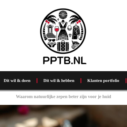
Dit wil ik doen
Dit wil ik hebben
Klanten portfolio
Waarom natuurlijke zepen beter zijn voor je huid