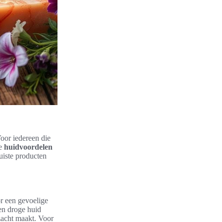
Voor iedereen die
De
huidvoordelen
juiste producten
or een gevoelige
een droge huid
zacht maakt. Voor