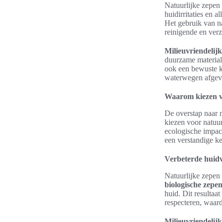
Natuurlijke zepen
huidirritaties en 
Het gebruik van na
reinigende en ver
Milieuvriendelij
duurzame material
ook een bewuste k
waterwegen afgev
Waarom kiezen v
De overstap naar n
kiezen voor natuu
ecologische impact
een verstandige k
Verbeterde huid
Natuurlijke zepen
biologische zepe
huid. Dit resultaa
respecteren, waar
Milieuvriendelijk