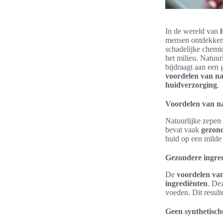
In de wereld van
mensen ontdekke
schadelijke chemic
het milieu. Natuur
bijdraagt aan een 
voordelen van na
huidverzorging
.
Voordelen van na
Natuurlijke zepen 
bevat vaak
gezond
huid op een milde 
Gezondere ingre
De
voordelen van
ingrediënten
. De
voeden. Dit result
Geen synthetisch