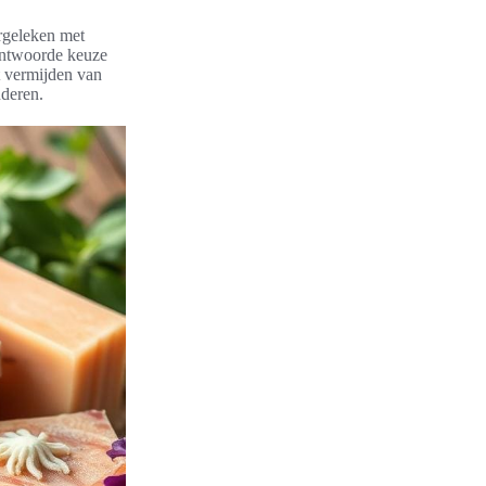
rgeleken met
rantwoorde keuze
t vermijden van
nderen.