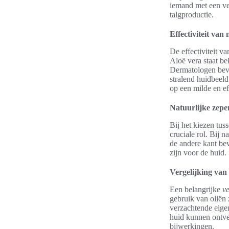
iemand met een vet
talgproductie.
Effectiviteit van
De effectiviteit v
Aloë vera staat be
Dermatologen beve
stralend huidbeel
op een milde en ef
Natuurlijke zepe
Bij het kiezen tus
cruciale rol. Bij n
de andere kant bev
zijn voor de huid.
Vergelijking van
Een belangrijke
ve
gebruik van oliën 
verzachtende eige
huid kunnen ontvet
bijwerkingen.