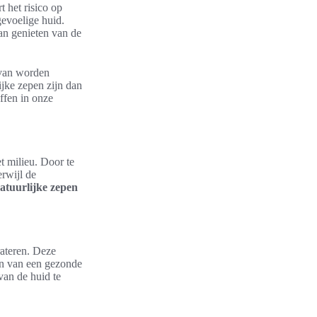
 het risico op
gevoelige huid.
kan genieten van de
rvan worden
jke zepen zijn dan
ffen in onze
t milieu. Door te
terwijl de
atuurlijke zepen
rateren. Deze
ren van een gezonde
van de huid te