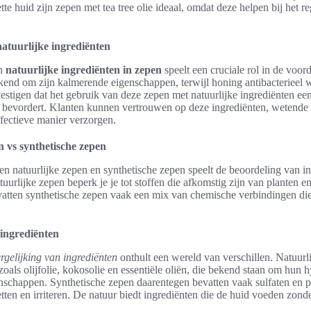
te huid zijn zepen met tea tree olie ideaal, omdat deze helpen bij het r
 natuurlijke ingrediënten
an
natuurlijke ingrediënten in zepen
speelt een cruciale rol in de voor
kend om zijn kalmerende eigenschappen, terwijl honing antibacterieel w
stigen dat het gebruik van deze zepen met natuurlijke ingrediënten ee
d bevordert. Klanten kunnen vertrouwen op deze ingrediënten, wetende 
fectieve manier verzorgen.
n vs synthetische zepen
sen natuurlijke zepen en synthetische zepen speelt de beoordeling van i
atuurlijke zepen beperk je je tot stoffen die afkomstig zijn van planten 
atten synthetische zepen vaak een mix van chemische verbindingen die n
 ingrediënten
rgelijking van ingrediënten
onthult een wereld van verschillen. Natuur
zoals olijfolie, kokosolie en essentiële oliën, die bekend staan om hun 
nschappen. Synthetische zepen daarentegen bevatten vaak sulfaten en p
ten en irriteren. De natuur biedt ingrediënten die de huid voeden zonde