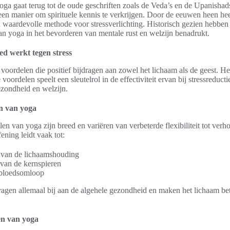
oga gaat terug tot de oude geschriften zoals de Veda’s en de Upanishad
een manier om spirituele kennis te verkrijgen. Door de eeuwen heen he
 waardevolle methode voor stressverlichting. Historisch gezien hebben
an yoga in het bevorderen van mentale rust en welzijn benadrukt.
d werkt tegen stress
 voordelen die positief bijdragen aan zowel het lichaam als de geest. H
voordelen speelt een sleutelrol in de effectiviteit ervan bij stressreducti
zondheid en welzijn.
n van yoga
en van yoga zijn breed en variëren van verbeterde flexibiliteit tot verh
ning leidt vaak tot:
 van de lichaamshouding
 van de kernspieren
bloedsomloop
agen allemaal bij aan de algehele gezondheid en maken het lichaam bet
en van yoga