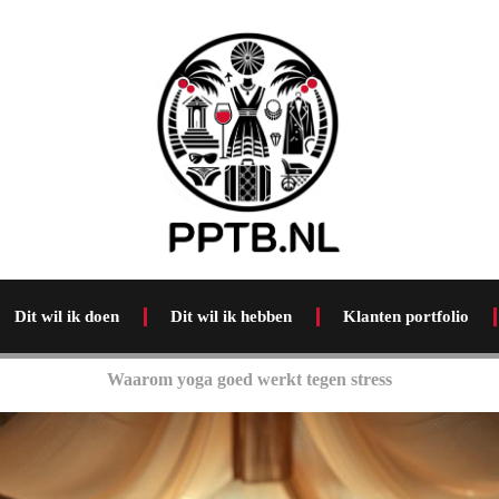
Dit wil ik doen
Dit wil ik hebben
Klanten portfolio
Waarom yoga goed werkt tegen stress