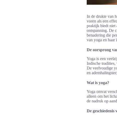
In de drukte van 
voren als een eff
praktijk biedt nie
ontspanning. De c
benadering die pe
van yoga en haar 
De oorsprong van
Yoga is een veelzi
Indische tradities
De veelvoudige yog
en ademhalingstec
Wat is yoga?
Yoga omvat verschi
alleen om het lich
de nadruk op aanda
De geschiedenis v