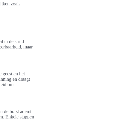
ijken zoals
 in de strijd
weerbaarheid, maar
 geest en het
anning en draagt
heid om
n de borst ademt.
en. Enkele stappen