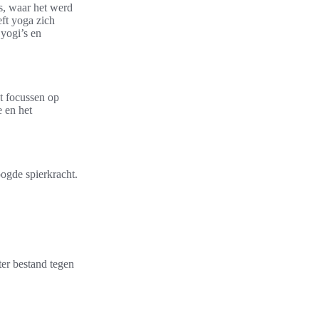
s, waar het werd
eft yoga zich
 yogi’s en
et focussen op
e en het
oogde spierkracht.
er bestand tegen