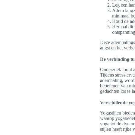
Leg een han
Adem langza
minimaal b
Houd de ade
Herhaal dit
ontspanning
Deze ademhalingst
angst en het verb
De verbinding tu
Onderzoek toont a
Tijdens stress er
ademhaling, wordt
beoefenen van min
gedachten los te la
Verschillende yog
Yogastijlen biede
waarop yogabeoef
yoga tot de dynam
stijlen heeft rijke