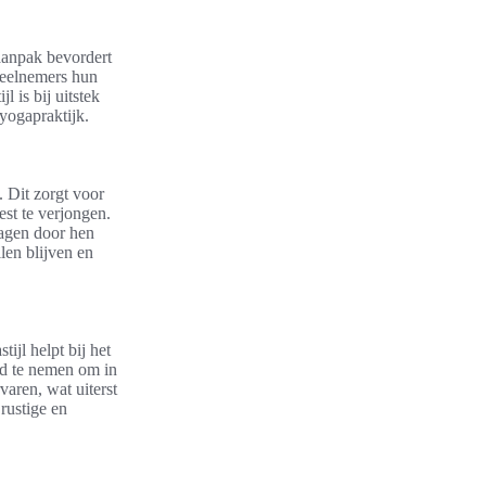
aanpak bevordert
deelnemers hun
l is bij uitstek
yogapraktijk.
 Dit zorgt voor
est te verjongen.
lagen door hen
len blijven en
ijl helpt bij het
ijd te nemen om in
aren, wat uiterst
 rustige en