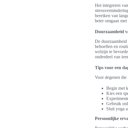
Het integreren van
stressverminderin
bereiken van lang
beter omgaan met s
Duurzaamheid v
De duurzaamheid v
behoeften en rout
welzijn te bevorder
onderdeel van iema
Tips voor een da
Voor degenen die 
Begin met k
Kies een spe
Experimentee
Gebruik onli
Sluit yoga 
Persoonlijke erv