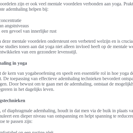
voordelen zijn er ook veel mentale voordelen verbonden aan yoga. Prakt
ste ademhaling helpen bij:
concentratie
an angstniveaus
een gevoel van innerlijke rust
deze mentale voordelen ondersteunt een verbeterd welzijn en is cruciaal
rse studies tonen aan dat yoga niet alleen invloed heeft op de mentale 
ontwikkelen van een gezondere levensstijl.
aling in yoga
de kern van yogabeoefening en speelt een essentiële rol in hoe yoga de
t. De toepassing van effectieve ademhaling technieken bevordert ontsp
rlagen. Door bewust om te gaan met de ademhaling, ontstaat de mogelijk
greren in het dagelijks leven.
gstechnieken
 of diaphragmale ademhaling, houdt in dat men via de buik in plaats va
muleert een dieper niveau van ontspanning en helpt spanning te reducer
oe te passen zijn:
omfortabel op een rustige plek.