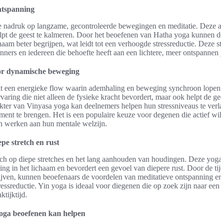
ntspanning
e nadruk op langzame, gecontroleerde bewegingen en meditatie. Deze 
lpt de geest te kalmeren. Door het beoefenen van Hatha yoga kunnen 
am beter begrijpen, wat leidt tot een verhoogde stressreductie. Deze stij
nners en iedereen die behoefte heeft aan een lichtere, meer ontspannen 
or dynamische beweging
t een energieke flow waarin ademhaling en beweging synchroon lopen.
aring die niet alleen de fysieke kracht bevordert, maar ook helpt de ge
akter van Vinyasa yoga kan deelnemers helpen hun stressniveaus te ver
ment te brengen. Het is een populaire keuze voor degenen die actief wil
len werken aan hun mentale welzijn.
pe stretch en rust
ch op diepe stretches en het lang aanhouden van houdingen. Deze yogast
ing in het lichaam en bevordert een gevoel van diepere rust. Door de t
ijven, kunnen beoefenaars de voordelen van meditatieve ontspanning erv
tressreductie. Yin yoga is ideaal voor diegenen die op zoek zijn naar een
ktijktijd.
oga beoefenen kan helpen