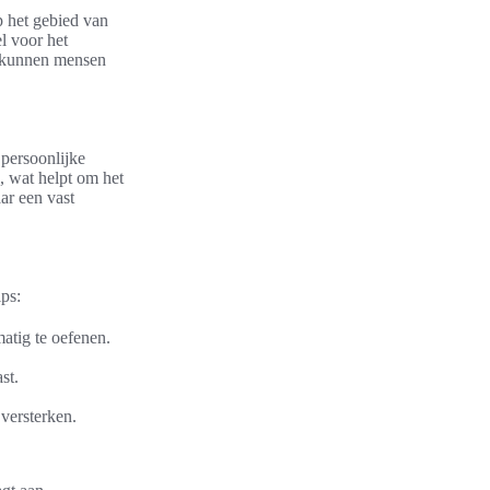
p het gebied van
l voor het
, kunnen mensen
persoonlijke
, wat helpt om het
aar een vast
ps:
atig te oefenen.
st.
versterken.