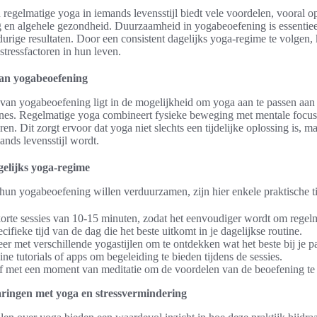
 regelmatige yoga in iemands levensstijl biedt vele voordelen, vooral o
g en algehele gezondheid. Duurzaamheid in yogabeoefening is essentiee
durige resultaten. Door een consistent dagelijks yoga-regime te volgen
tressfactoren in hun leven.
an yogabeoefening
an yogabeoefening ligt in de mogelijkheid om yoga aan te passen aan 
ines. Regelmatige yoga combineert fysieke beweging met mentale focus
en. Dit zorgt ervoor dat yoga niet slechts een tijdelijke oplossing is, m
nds levensstijl wordt.
gelijks yoga-regime
hun yogabeoefening willen verduurzamen, zijn hier enkele praktische ti
orte sessies van 10-15 minuten, zodat het eenvoudiger wordt om regelm
cifieke tijd van de dag die het beste uitkomt in je dagelijkse routine.
r met verschillende yogastijlen om te ontdekken wat het beste bij je pa
ne tutorials of apps om begeleiding te bieden tijdens de sessies.
af met een moment van meditatie om de voordelen van de beoefening te 
aringen met yoga en stressvermindering