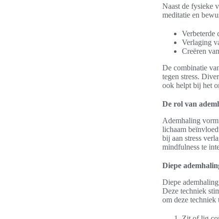
Naast de fysieke 
meditatie en bewu
Verbeterde 
Verlaging v
Creëren van 
De combinatie van 
tegen stress. Dive
ook helpt bij het 
De rol van ademh
Ademhaling vormt 
lichaam beïnvloed
bij aan stress ve
mindfulness te inte
Diepe ademhalin
Diepe ademhaling,
Deze techniek sti
om deze techniek t
Zit of lig c