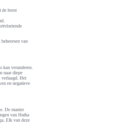
 de borst
nd.
ortvloeiende
t beheersen van
ss kan veranderen.
n naar diepe
 verlaagd. Het
ven en negatieve
ie. De manier
ingen van Hatha
ga. Elk van deze