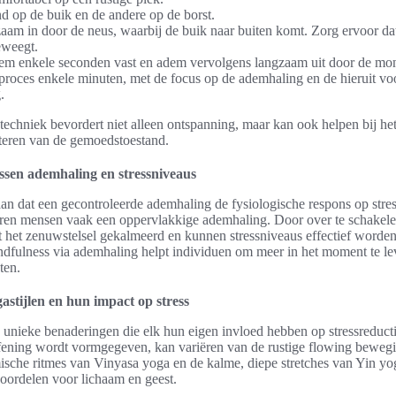
d op de buik en de andere op de borst.
am in door de neus, waarbij de buik naar buiten komt. Zorg ervoor dat
eweegt.
m enkele seconden vast en adem vervolgens langzaam uit door de mo
 proces enkele minuten, met de focus op de ademhaling en de hieruit vo
.
echniek bevordert niet alleen ontspanning, maar kan ook helpen bij he
eteren van de gemoedstoestand.
ssen ademhaling en stressniveaus
an dat een gecontroleerde ademhaling de fysiologische respons op stre
varen mensen vaak een oppervlakkige ademhaling. Door over te schakele
 het zenuwstelsel gekalmeerd en kunnen stressniveaus effectief worden
dfulness via ademhaling helpt individuen om meer in het moment te le
ten.
astijlen en hun impact op stress
n unieke benaderingen die elk hun eigen invloed hebben op stressreduct
ening wordt vormgegeven, kan variëren van de rustige flowing beweg
ische ritmes van Vinyasa yoga en de kalme, diepe stretches van Yin yo
 voordelen voor lichaam en geest.