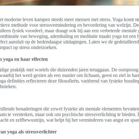
het moderne leven kampen steeds meer mensen met stress. Yoga komt st
ectieve methode voor stressvermindering en bevordering van welzijn. 
t alleen fysiek voordeel, maar draagt ook bij aan een verbeterde mental
ombinatie van beweging, ademhaling en meditatie maakt yoga tot een h
rfect aansluit op de hedendaagse uitdagingen. Laten we de gedetaillee
impact op stress onderzoeken.
 yoga en haar effecten
jdige praktijk met wortels die duizenden jaren teruggaan. De oorsprong
, waarbij het werd gezien als een manier om lichaam, geest en ziel in ha
a definities reflecteren deze filosofieën, variërend van fysieke houding
hnieken.
llende benaderingen die zowel fysieke als mentale elementen bevatten.
aam te versterken, maar ook om psychische stressverlichting te bieden. D
cht en zelfbewustzijn, wat helpt bij het verminderen van angst en spa
an yoga als stressverlichter