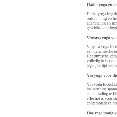
Hatha yoga en o
Hatha yoga legt d
ontspanning en he
ademhaling en licha
geschikt voor begi
Vinyasa yoga vo
Vinyasa yoga bied
een dynamische erv
Het ritmische kar
volledig in het mo
tegelijkertijd wil
Yin yoga voor die
Yin yoga focust zi
loslaten van spann
elke houding te bl
effectief is voor s
contemplatieve pra
Hoe regelmatig y