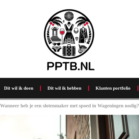
Dit wil ik doen
Dit wil ik hebben
Klanten portfolio
Wanneer heb je een slotenmaker met spoed in Wageningen nodig?