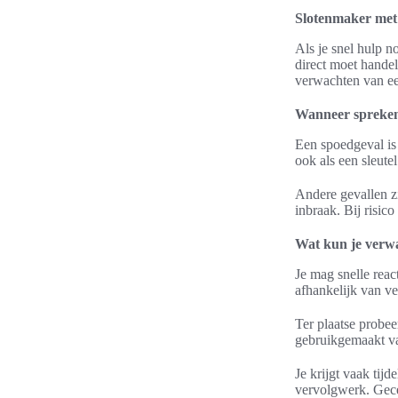
Slotenmaker met 
Als je snel hulp n
direct moet handel
verwachten van een
Wanneer spreken
Een spoedgeval is 
ook als een sleute
Andere gevallen zi
inbraak. Bij risi
Wat kun je verwa
Je mag snelle reac
afhankelijk van ver
Ter plaatse probe
gebruikgemaakt va
Je krijgt vaak tijd
vervolgwerk. Gece