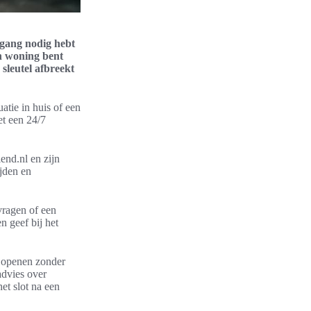
egang nodig hebt
an woning bent
 sleutel afbreekt
atie in huis of een
et een 24/7
end.nl en zijn
ijden en
vragen of een
n geef bij het
n openen zonder
advies over
et slot na een