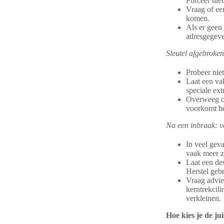
Forceer nie
Vraag of een
komen.
Als er geen
adresgegeve
Sleutel afgebroken
Probeer nie
Laat een vak
speciale ex
Overweeg ci
voorkomt her
Na een inbraak: ve
In veel geva
vaak meer ze
Laat een des
Herstel geb
Vraag advie
kerntrekcil
verkleinen.
Hoe kies je de ju