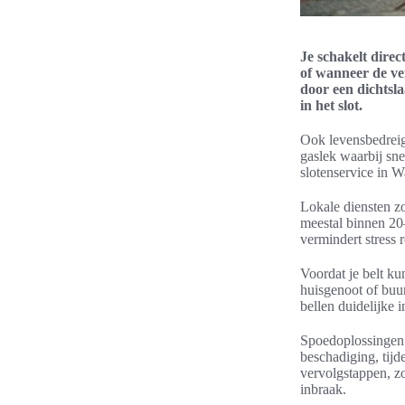
Je schakelt dire
of wanneer de vei
door een dichtsla
in het slot.
Ook levensbedreige
gaslek waarbij sne
slotenservice in 
Lokale diensten zo
meestal binnen 20–
vermindert stress 
Voordat je belt ku
huisgenoot of buur
bellen duidelijke i
Spoedoplossingen 
beschadiging, tijd
vervolgstappen, zo
inbraak.