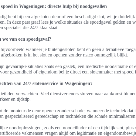
spoed in Wageningen: directe hulp bij noodgevallen
odig hebt bij een afgesloten deur of een beschadigd slot, wil je duideli
en. In deze paragraaf lees je welke situaties als spoedgeval gelden en w
 specialist die 24/7 klaarstaat.
 we van een spoedgeval?
bijvoorbeeld wanneer je buitengesloten bent en geen alternatieve toega
l afgebroken is in het slot en openen zonder risico onmogelijk blijkt.
jn gevaarlijke situaties zoals een gaslek, een medische noodsituatie of 
co voor gezondheid of eigendom bel je direct een slotenmaker met spoed
chten van 24/7 slotenservice in Wageningen?
tietijden verwachten. Veel dienstverleners streven naar aankomst binn
keer en tijdstip.
ert de monteur de deur openen zonder schade, wanneer de techniek dat t
n gespecialiseerd gereedschap en technieken die schade minimaliseren
elijke noodoplossingen, zoals een noodcilinder of een tijdelijk slot, plus 
rtificeerde vakmensen vragen altijd om legitimatie en eigendomsbewijs