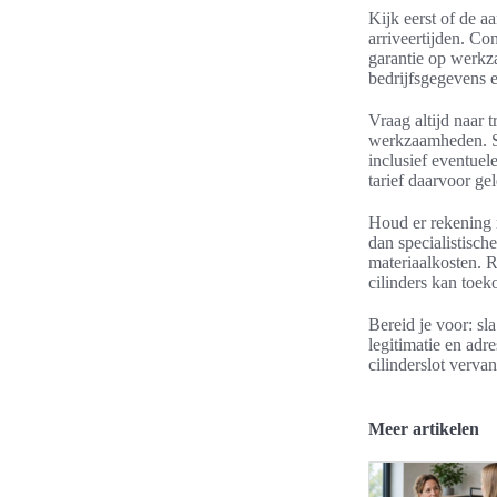
Kijk eerst of de a
arriveertijden. C
garantie op werk
bedrijfsgegevens e
Vraag altijd naar 
werkzaamheden. Spo
inclusief eventue
tarief daarvoor gel
Houd er rekening 
dan specialistisch
materiaalkosten. R
cilinders kan toe
Bereid je voor: sl
legitimatie en adr
cilinderslot verva
Meer artikelen