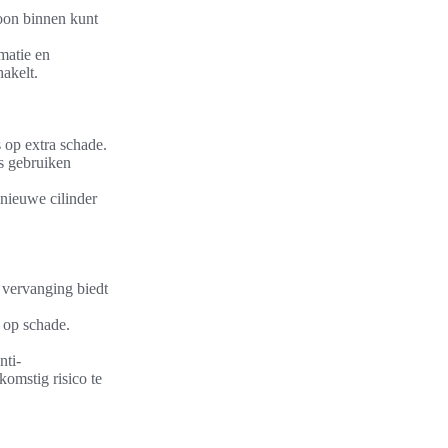
soon binnen kunt
matie en
akelt.
 op extra schade.
ls gebruiken
 nieuwe cilinder
e vervanging biedt
n op schade.
nti-
omstig risico te