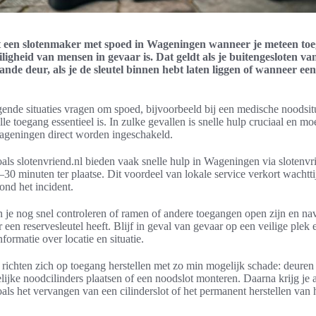
ct een slotenmaker met spoed in Wageningen wanneer je meteen to
ligheid van mensen in gevaar is. Dat geldt als je buitengesloten v
ande deur, als je de sleutel binnen hebt laten liggen of wanneer een
nde situaties vragen om spoed, bijvoorbeeld bij een medische noodsitu
lle toegang essentieel is. In zulke gevallen is snelle hulp cruciaal en mo
Wageningen direct worden ingeschakeld.
als slotenvriend.nl bieden vaak snelle hulp in Wageningen via slotenvri
30 minuten ter plaatse. Dit voordeel van lokale service verkort wachtt
rond het incident.
n je nog snel controleren of ramen of andere toegangen open zijn en na
 een reservesleutel heeft. Blijf in geval van gevaar op een veilige plek e
nformatie over locatie en situatie.
richten zich op toegang herstellen met zo min mogelijk schade: deure
elijke noodcilinders plaatsen of een noodslot monteren. Daarna krijg je 
als het vervangen van een cilinderslot of het permanent herstellen van h