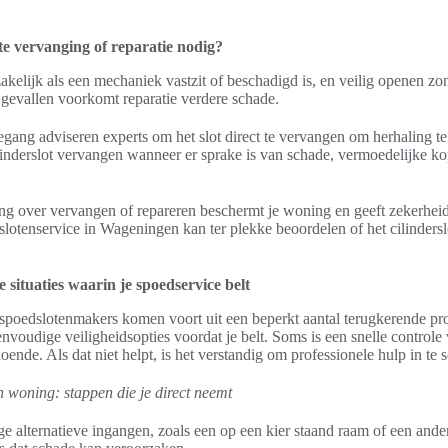
te vervanging of reparatie nodig?
akelijk als een mechaniek vastzit of beschadigd is, en veilig openen zon
e gevallen voorkomt reparatie verdere schade.
egang adviseren experts om het slot direct te vervangen om herhaling 
linderslot vervangen wanneer er sprake is van schade, vermoedelijke ko
ing over vervangen of repareren beschermt je woning en geeft zekerhei
slotenservice in Wageningen kan ter plekke beoordelen of het cilinders
situaties waarin je spoedservice belt
 spoedslotenmakers komen voort uit een beperkt aantal terugkerende p
envoudige veiligheidsopties voordat je belt. Soms is een snelle control
doende. Als dat niet helpt, is het verstandig om professionele hulp in te 
 woning: stappen die je direct neemt
ge alternatieve ingangen, zoals een op een kier staand raam of een ande