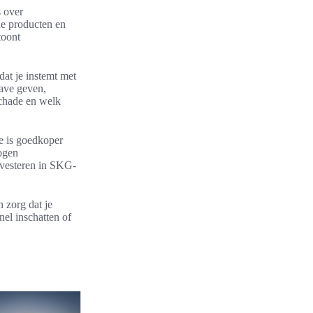
s over
de producten en
toont
dat je instemt met
gave geven,
schade en welk
e is goedkoper
hogen
investeren in SKG-
 zorg dat je
nel inschatten of