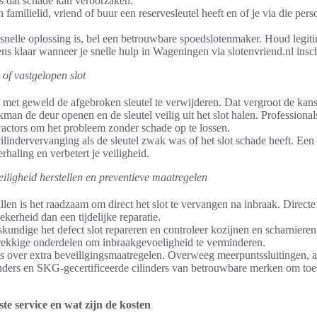
ts dat schade kan veroorzaken.
 familielid, vriend of buur een reservesleutel heeft en of je via die per
 snelle oplossing is, bel een betrouwbare spoedslotenmaker. Houd legiti
ns klaar wanneer je snelle hulp in Wageningen via slotenvriend.nl insch
 of vastgelopen slot
t met geweld de afgebroken sleutel te verwijderen. Dat vergroot de kans
man de deur openen en de sleutel veilig uit het slot halen. Professiona
tractors om het probleem zonder schade op te lossen.
lindervervanging als de sleutel zwak was of het slot schade heeft. Een
haling en verbetert je veiligheid.
iligheid herstellen en preventieve maatregelen
llen is het raadzaam om direct het slot te vervangen na inbraak. Direct
kerheid dan een tijdelijke reparatie.
kundige het defect slot repareren en controleer kozijnen en scharniere
rekkige onderdelen om inbraakgevoeligheid te verminderen.
s over extra beveiligingsmaatregelen. Overweeg meerpuntssluitingen, a
inders en SKG-gecertificeerde cilinders van betrouwbare merken om toek
iste service en wat zijn de kosten