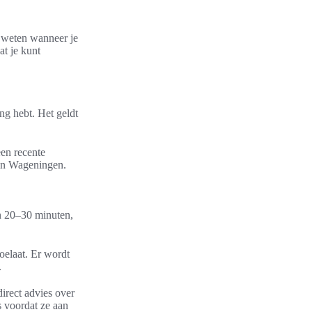
jk weten wanneer je
at je kunt
ng hebt. Het geldt
een recente
 in Wageningen.
en 20–30 minuten,
oelaat. Er wordt
.
direct advies over
 voordat ze aan