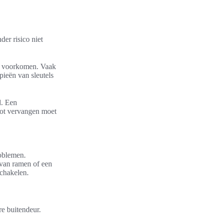
der risico niet
te voorkomen. Vaak
pieën van sleutels
d. Een
lot vervangen moet
roblemen.
e van ramen of een
schakelen.
re buitendeur.