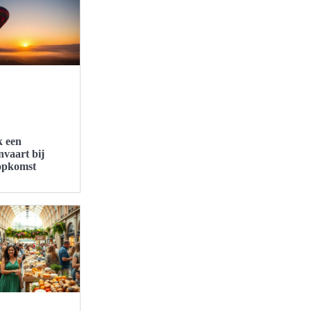
 een
nvaart bij
opkomst