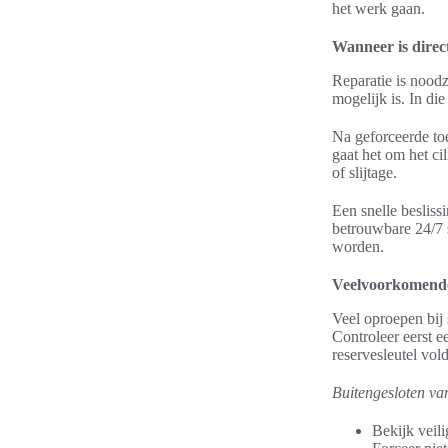
het werk gaan.
Wanneer is direc
Reparatie is noodz
mogelijk is. In di
Na geforceerde to
gaat het om het ci
of slijtage.
Een snelle besliss
betrouwbare 24/7 
worden.
Veelvoorkomende 
Veel oproepen bij
Controleer eerst e
reservesleutel vol
Buitengesloten van
Bekijk veili