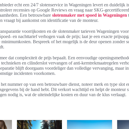
anbieder echt een 24/7 slotenservice in Wageningen levert en duidelijk i
ontroleer recensies op Google Reviews en vraag naar SKG-gecertificeer
zaamheden. Een betrouwbare
slotenmaker met spoed in Wageningen
n vraagt bij aankomst om identificatie van de monteur.
transparantie voorrijkosten en de slotenmaker tarieven Wageningen voor
ed- en nachttarief verhogen vaak de prijs; laat je een exacte prijsop
le minimumkosten. Bespreek of het mogelijk is de deur openen zonder 
dt.
mee dat complexiteit de prijs bepaalt. Een eenvoudige openingsmethod
e technieken en cilinderslot vervangen of anti-kerntrekmaatregelen ver
eparatie blijft doorgaans voordeliger dan volledige vervanging, maar 
komstige incidenten voorkomen.
a het nummer op van een betrouwbare dienst, noteer merk en type slot en
esgegevens bij de hand hebt. Dit verkort wachttijd en helpt de monteur s
ngen nodig is, wat de uiteindelijke kosten en duur van de klus verlaagt.