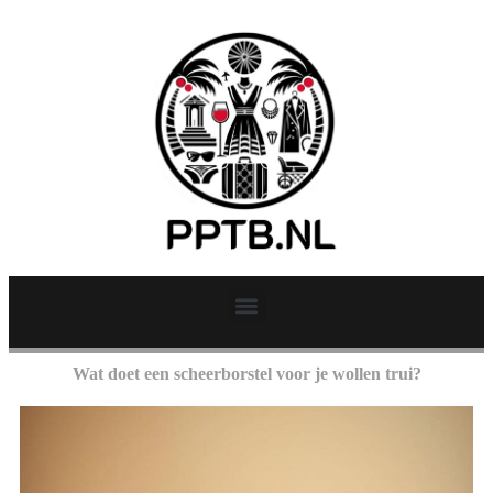
Wat doet een scheerborstel voor je wollen trui?