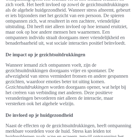
zich voelt. Het heeft invloed op zowel de gezichtsuitdrukkingen
als de algehele huidgezondheid. Wanneer stress afneemt, gebeurt
er iets bijzonders met het gezicht van een persoon. De spieren
ontspannen zich, wat resulteert in een zachtere, vriendelijke
uitstraling. Dit heeft niet alleen invloed op hoe iemand eruitziet,
maar ook op hoe andere mensen hen waarnemen. Een
ontspannen individu straalt doorgaans meer vriendelijkheid en
benaderbaarheid uit, wat sociale interacties positief beïnvloedt.
De impact op je gezichtsuitdrukkingen
Wanneer iemand zich ontspannen voelt, zijn de
gezichtsuitdrukkingen doorgaans vrijer en spontaner. De
afwezigheid van stress vermindert fronsen en andere gespannen
gezichten, waardoor emoties beter tot uiting komen.
Gezichtsuitdrukkingen
worden doorgaans opener, wat helpt bij
het creëren van verbinding met anderen. Deze positieve
veranderingen bevorderen niet alleen de interactie, maar
versterken ook het algehele welzijn.
De invloed op je huidgezondheid
Naast de effecten op de gezichtsuitdrukkingen, heeft ontspanning
merkbare voordelen voor de huid. Stress kan leiden tot
huidproblemen zoals acne en eczeem, terwijl ontspanning het