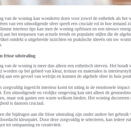
ling van de woning kan wonderen doen voor zowel de esthetiek als het 
ren van een uitnodigende sfeer speelt een cruciale rol in hoe iemand zic
limme interieur tips kan men de woning opfrissen en een nieuwe energi
j aan het toepassen van actuele trends en populaire stijlen die de algehe
 artikel ontdekt u uitgebreide inzichten en praktische ideeën om uw wonin
n.
n frisse uitstraling
ling van de woning is meer dan alleen een esthetisch streven. Het houdt
 worden op het gebied van kleur, textuur en materialen in interieurstyl
ij aan een gevoel van welzijn en kunnen de algehele sfeer in huis posi
 zorgvuldig ingericht interieur komt tot uiting in de emotionele impact
ft. Een uitnodigende en vrolijke omgeving kan niet alleen de gemoedst
en, maar ook gasten een warm welkom bieden. Het woning decoreren m
gheid is daarom cruciaal.
en die bijdragen aan die frisse uitstraling zijn onder andere het gebruik 
doordacht kleurpalet. Door deze zorgvuldig te selecteren, kan iedere rui
n tot ontspanning en creativiteit.