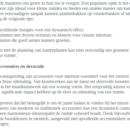
nde manieren om groen in huis toe te voegen. Een populaire optie is het
Deze zijn ideaal voor kleine ruimtes en bieden een unieke manier om ka
een eenvoudigere aanpak kunnen plantenbakken op vensterbanken of tafe
 de volgende tips:
schillende hoogtes voor een dynamisch effect.
lanten met diverse texturen en kleuren voor visuele interesse.
lanten die goed samen kunnen groeien.
zijn met de plaatsing van kamerplanten kan men eenvoudig een groenere
ke ruimte.
ccessoires en decoratie
oningstyling zijn accessoires voor interieur essentieel voor het creëren
risse uitstraling. Van kunstwerken aan de muur tot sfeervolle kussens
l in het totaalkunstwerk dat een woning vormt. Het zorgvuldig kiezen v
significante impact hebben op de sfeer en uitstraling van een ruimte.
gereren dat het belangrijk is om de juiste balans te vinden bij het mixen
neren van moderne en traditionele accessoires kan een dynamisch contras
een harmonieuze kleurenpalet de ruimte cohesief houdt. Denk bijvoorb
ale basiskleuren in meubels, aangevuld met opvallende accentstukken o
ngen.