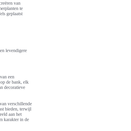
 creëren van
merplanten te
ls geplaatst
 en levendigere
 van een
 op de bank, elk
an decoratieve
 van verschillende
t bieden, terwijl
eeld aan het
m karakter in de