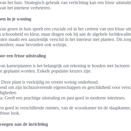
 van het huis. Strategisch gebruik van verlichting kan een frisse uitstral
van het interieur verbeteren.
oen in je woning
n groen in huis speelt een cruciale rol in het creëren van een frisse uit
n schoonheid en kleur, maar dragen ook bij aan de algehele luchtkwalite
ten maakt een aanzienlijk verschil in het interieur met planten. Dit zorg
osfeer, maar bevordert ook welzijn.
or een frisse uitstraling
 van kamerplanten is het belangrijk om rekening te houden met factoren z
e geplaatst worden. Enkele populaire keuzes zijn:
 Deze plant is veelzijdig en vereist weinig onderhoud.
end om zijn luchtzuiverende eigenschappen en geschiktheid voor versc
digheden.
ca: Geeft een prachtige uitstraling en past goed in moderne interieurs.
en goed in verschillende ruimtes, van de woonkamer tot de slaapkamer,
frisse look.
 voegen aan de inrichting