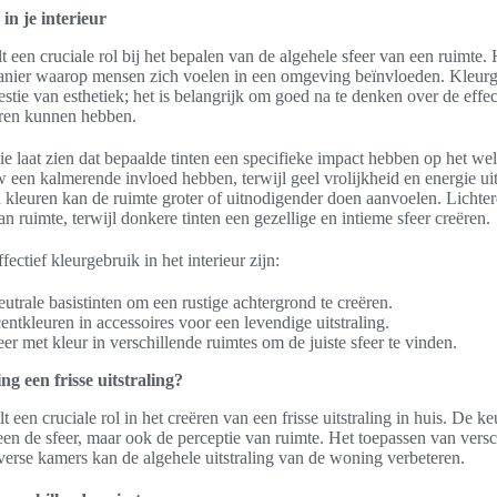
in je interieur
lt een cruciale rol bij het bepalen van de algehele sfeer van een ruimte.
nier waarop mensen zich voelen in een omgeving beïnvloeden. Kleurgeb
estie van esthetiek; het is belangrijk om goed na te denken over de effec
uren kunnen hebben.
 laat zien dat bepaalde tinten een specifieke impact hebben op het wel
 een kalmerende invloed hebben, terwijl geel vrolijkheid en energie uit
 kleuren kan de ruimte groter of uitnodigender doen aanvoelen. Lichte
n ruimte, terwijl donkere tinten een gezellige en intieme sfeer creëren.
fectief kleurgebruik in het interieur zijn:
utrale basistinten om een rustige achtergrond te creëren.
ntkleuren in accessoires voor een levendige uitstraling.
r met kleur in verschillende ruimtes om de juiste sfeer te vinden.
ng een frisse uitstraling?
t een cruciale rol in het creëren van een frisse uitstraling in huis. De k
leen de sfeer, maar ook de perceptie van ruimte. Het toepassen van versc
iverse kamers kan de algehele uitstraling van de woning verbeteren.