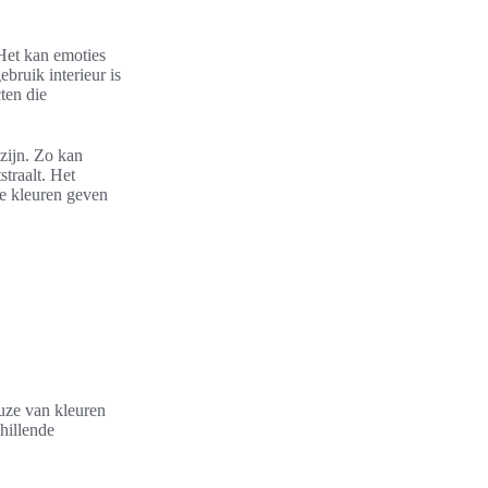
 Het kan emoties
ruik interieur is
ten die
zijn. Zo kan
straalt. Het
re kleuren geven
euze van kleuren
hillende