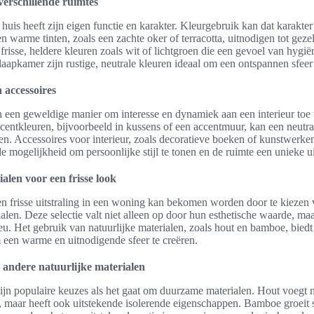
verschillende ruimtes
 huis heeft zijn eigen functie en karakter. Kleurgebruik kan dat karakter
arme tinten, zoals een zachte oker of terracotta, uitnodigen tot geze
risse, heldere kleuren zoals wit of lichtgroen die een gevoel van hygië
laapkamer zijn rustige, neutrale kleuren ideaal om een ontspannen sfeer
 accessoires
n een geweldige manier om interesse en dynamiek aan een interieur toe
centkleuren, bijvoorbeeld in kussens of een accentmuur, kan een neutra
en. Accessoires voor interieur, zoals decoratieve boeken of kunstwerken
de mogelijkheid om persoonlijke stijl te tonen en de ruimte een unieke ui
len voor een frisse look
en frisse uitstraling in een woning kan bekomen worden door te kiezen
alen. Deze selectie valt niet alleen op door hun esthetische waarde, m
eu. Het gebruik van natuurlijke materialen, zoals hout en bamboe, biedt
een warme en uitnodigende sfeer te creëren.
andere natuurlijke materialen
jn populaire keuzes als het gaat om duurzame materialen. Hout voegt ni
, maar heeft ook uitstekende isolerende eigenschappen. Bamboe groeit 