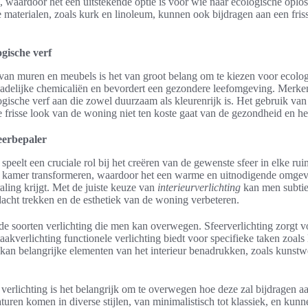
, waardoor het een uitstekende optie is voor wie naar ecologische oplo
 materialen, zoals kurk en linoleum, kunnen ook bijdragen aan een frisse
gische verf
 van muren en meubels is het van groot belang om te kiezen voor ecolo
chadelijke chemicaliën en bevordert een gezondere leefomgeving. Merke
gische verf aan die zowel duurzaam als kleurenrijk is. Het gebruik van
e frisse look van de woning niet ten koste gaat van de gezondheid en he
feerbepaler
 speelt een cruciale rol bij het creëren van de gewenste sfeer in elke ru
en kamer transformeren, waardoor het een warme en uitnodigende omgevi
aling krijgt. Met de juiste keuze van
interieurverlichting
kan men subtie
acht trekken en de esthetiek van de woning verbeteren.
nde soorten verlichting die men kan overwegen. Sfeerverlichting zorgt v
taakverlichting functionele verlichting biedt voor specifieke taken zoals
 kan belangrijke elementen van het interieur benadrukken, zoals kunst
 verlichting is het belangrijk om te overwegen hoe deze zal bijdragen a
turen komen in diverse stijlen, van minimalistisch tot klassiek, en kun