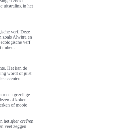
ssingen zoekt.
 uitstraling in het
gische verf. Deze
n zoals Alwitra en
 ecologische verf
t milieu.
imte. Het kan de
ng wordt of juist
le accenten
oor een gezellige
 lezen of koken.
werken of mooie
an het
sfeer creëren
nen veel zeggen