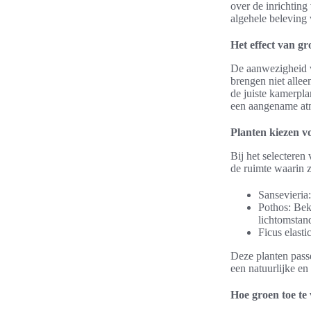
over de inrichting
algehele beleving 
Het effect van gr
De aanwezigheid va
brengen niet allee
de juiste kamerplan
een aangename atm
Planten kiezen vo
Bij het selecteren
de ruimte waarin z
Sansevieria:
Pothos: Bek
lichtomstan
Ficus elasti
Deze planten pass
een natuurlijke en 
Hoe groen toe te