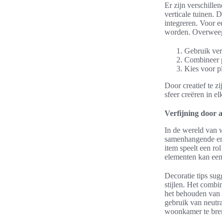
Er zijn verschille
verticale tuinen. 
integreren. Voor 
worden. Overweeg
Gebruik ver
Combineer p
Kies voor p
Door creatief te 
sfeer creëren in el
Verfijning door a
In de wereld van w
samenhangende en f
item speelt een ro
elementen kan een 
Decoratie tips sug
stijlen. Het combi
het behouden van 
gebruik van neutr
woonkamer te bre