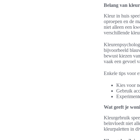
Belang van kleur 
Kleur in huis spee
oproepen en de ma
niet alleen een kw
verschillende kle
Kleurenpsychologie
bijvoorbeeld blauw
bewust kiezen van
vaak een gevoel va
Enkele tips voor ef
Kies voor ne
Gebruik acce
Experimentee
Wat geeft je woni
Kleurgebruik speel
beïnvloedt niet al
kleurpaletten in d