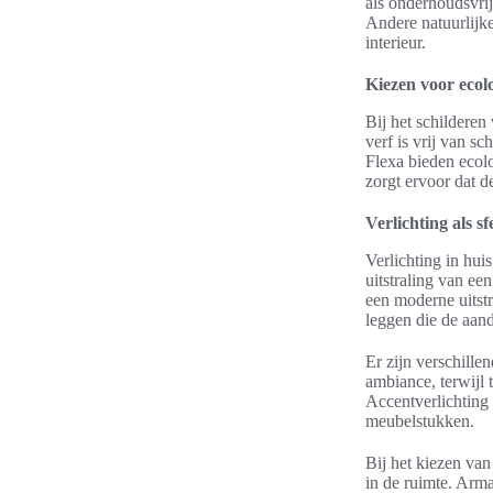
als onderhoudsvrij
Andere natuurlijke
interieur.
Kiezen voor ecolo
Bij het schilderen
verf is vrij van s
Flexa bieden ecolo
zorgt ervoor dat d
Verlichting als s
Verlichting in huis
uitstraling van e
een moderne uitstr
leggen die de aand
Er zijn verschille
ambiance, terwijl 
Accentverlichting
meubelstukken.
Bij het kiezen van
in de ruimte. Arma