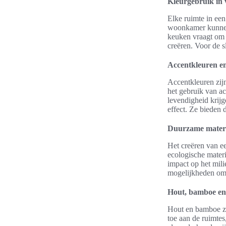
Kleurgebruik in 
Elke ruimte in een
woonkamer kunnen w
keuken vraagt om f
creëren. Voor de s
Accentkleuren en
Accentkleuren zij
het gebruik van ac
levendigheid krijg
effect. Ze bieden 
Duurzame materia
Het creëren van e
ecologische materi
impact op het mili
mogelijkheden om 
Hout, bamboe en 
Hout en bamboe zi
toe aan de ruimtes