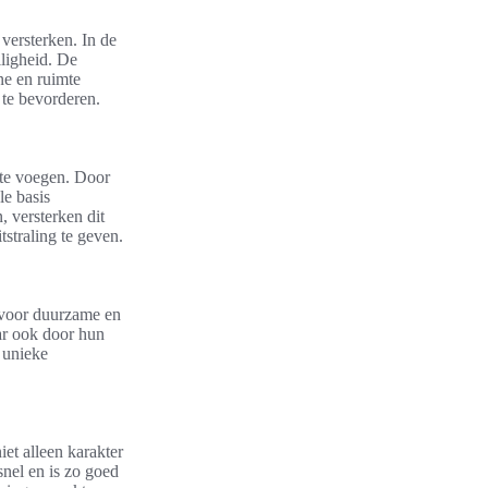
 versterken. In de
lligheid. De
ne en ruimte
 te bevorderen.
 te voegen. Door
le basis
, versterken dit
tstraling te geven.
 voor duurzame en
aar ook door hun
 unieke
et alleen karakter
snel en is zo goed