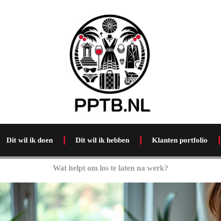
Dit wil ik doen
Dit wil ik hebben
Klanten portfolio
Wat helpt om los te laten na werk?