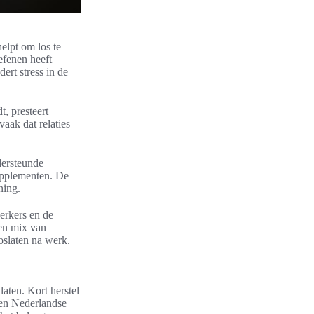
elpt om los te
efenen heeft
ert stress in de
, presteert
aak dat relaties
dersteunde
upplementen. De
ning.
erkers en de
een mix van
oslaten na werk.
aten. Kort herstel
 en Nederlandse