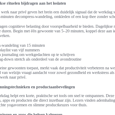
kse rituelen bijdragen aan het loslaten
werk naar privé geven het brein een duidelijk signaal dat de werkdag 
15-minuten decompress-wandeling, omkleden of een kop thee zonder sch
lagen cognitieve belasting door voorspelbaarheid te bieden. Dagelijkse r
te duren. Begin met één gewoonte van 5–20 minuten, koppel deze aan ie
weken.
-wandeling van 15 minuten
playlist van vijf nummers
n journaling om werkgedachten op te schrijven
ng-down stretch als onderdeel van de avondroutine
eine gewoonten toepast, merkt vaak dat productiviteit verbeteren na w
 van welzijn vraagt aandacht voor zowel gezondheid en werkstress als 
werk naar privé.
anningstechnieken en productaanbevelingen
dag helpt een korte, praktische set tools om snel te ontspannen. Deze
, apps en producten die direct inzetbaar zijn. Lezers vinden ademhalin
zachte yogavormen en slimme productkeuzes voor thuis.
ningen en apps die helpen kalmeren