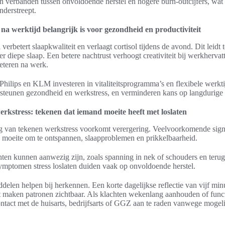
en verbanden tussen onvoldoende herstel en hogere burn-outcijfers, wat
nderstreept.
na werktijd belangrijk is voor gezondheid en productiviteit
verbetert slaapkwaliteit en verlaagt cortisol tijdens de avond. Dit leidt t
r diepe slaap. Een betere nachtrust verhoogt creativiteit bij werkhervat
beteren na werk.
hilips en KLM investeren in vitaliteitsprogramma’s en flexibele werkti
steunen gezondheid en werkstress, en verminderen kans op langdurige 
erkstress: tekenen dat iemand moeite heeft met loslaten
 van tekenen werkstress voorkomt verergering. Veelvoorkomende signa
, moeite om te ontspannen, slaapproblemen en prikkelbaarheid.
hten kunnen aanwezig zijn, zoals spanning in nek of schouders en teru
ymptomen stress loslaten duiden vaak op onvoldoende herstel.
delen helpen bij herkennen. Een korte dagelijkse reflectie van vijf min
 maken patronen zichtbaar. Als klachten wekenlang aanhouden of func
contact met de huisarts, bedrijfsarts of GGZ aan te raden vanwege mogel