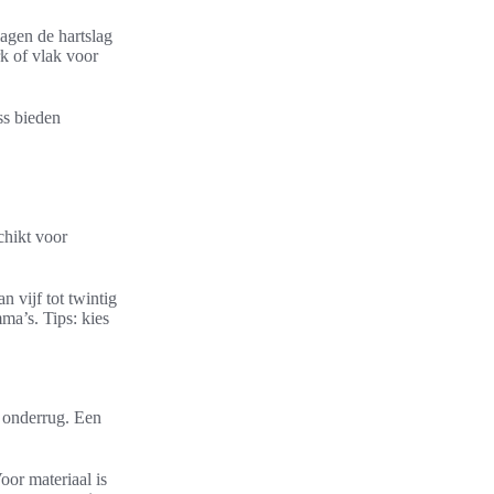
agen de hartslag
rk of vlak voor
ss bieden
chikt voor
 vijf tot twintig
ma’s. Tips: kies
n onderrug. Een
oor materiaal is