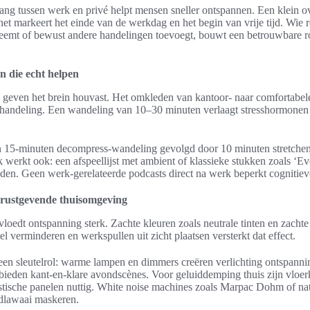
ang tussen werk en privé helpt mensen sneller ontspannen. Een klein o
 het markeert het einde van de werkdag en het begin van vrije tijd. Wie 
eemt of bewust andere handelingen toevoegt, bouwt een betrouwbare ro
n die echt helpen
n geven het brein houvast. Het omkleden van kantoor- naar comfortabele
e handeling. Een wandeling van 10–30 minuten verlaagt stresshormonen 
n 15-minuten decompress-wandeling gevolgd door 10 minuten stretche
 werkt ook: een afspeellijst met ambient of klassieke stukken zoals ‘Ev
aden. Geen werk-gerelateerde podcasts direct na werk beperkt cognitiev
 rustgevende thuisomgeving
vloedt ontspanning sterk. Zachte kleuren zoals neutrale tinten en zacht
 verminderen en werkspullen uit zicht plaatsen versterkt dat effect.
 een sleutelrol: warme lampen en dimmers creëren verlichting ontspann
 bieden kant-en-klare avondscènes. Voor geluiddemping thuis zijn vloe
stische panelen nuttig. White noise machines zoals Marpac Dohm of na
dlawaai maskeren.