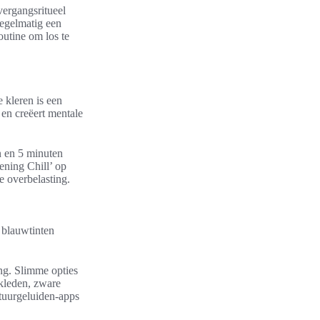
vergangsritueel
regelmatig een
utine om los te
 kleren is een
en creëert mentale
n en 5 minuten
ening Chill’ op
e overbelasting.
e blauwtinten
ing. Slimme opties
rkleden, zware
tuurgeluiden-apps