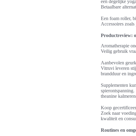
een degelijke yog
Betaalbare alterna
Een foam roller, 
Accessoires zoals
Productreview: o
Aromatherapie ond
Veilig gebruik vra
Aanbevolen geurka
Vitruvi leveren sti
brandduur en ingre
Supplementen kunn
spierontspanning.
theanine kalmeren
Koop gecertificeer
Zoek naar voeding
kwaliteit en cons
Routines en omge