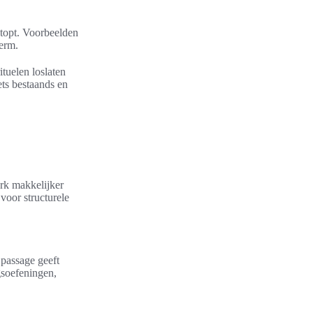
stopt. Voorbeelden
erm.
ituelen loslaten
ts bestaands en
erk makkelijker
voor structurele
 passage geeft
gsoefeningen,