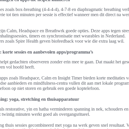
s zoals box-breathing (4-4-4-4), 4-7-8 en diaphragmatic breathing verl
ie tot tien minuten per sessie is effectief wanneer men dit direct na we
zijn Calm, Headspace en Breathwrk goede opties. Deze apps tegen stre
mhalingssessies, timers en synchronisatie met wearables in Nederland.
rs zoals Spire Health geven biofeedback voor wie die extra laag wil.
e: korte sessies en aanbevolen apps/programma’s
helpt gedachten observeren zonder erin mee te gaan. Dat maakt het ges
en vol hoofd heeft.
apps zoals Headspace, Calm en Insight Timer bieden korte meditaties van
se aanbieders en mindfulness-centra vullen dit aan met lokale program
telefoon op niet storen en gebruik een goede koptelefoon.
ing: yoga, stretching en thuisapparatuur
ls restorative, yin en hatha verminderen spanning in nek, schouders e
ot twintig minuten werkt goed als overgangsritueel.
ing thuis sessies gecombineerd met yoga na werk geven snel resultaat. V