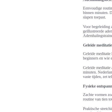
Eenvoudige routine
binnen minuten. Dr
slapen toepast.
Voor begeleiding 
geïllustreerde ade
Ademhalingstraine
Geleide meditati
Geleide meditatie 
beginners en wie e
Geleide meditatie 
minuten. Nederland
vaste tijden, zet 
Fysieke ontspann
Zachte vormen zoa
routine van tien t
Praktische stretch