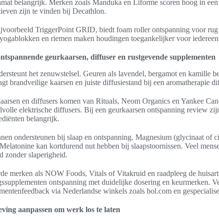
amat belangrijk. Merken zoals Manduka en Liforme scoren hoog in een
tieven zijn te vinden bij Decathlon.
bijvoorbeeld TriggerPoint GRID, biedt foam roller ontspanning voor rug
 yogablokken en riemen maken houdingen toegankelijker voor iedereen
ntspannende geurkaarsen, diffuser en rustgevende supplementen
ersteunt het zenuwstelsel. Geuren als lavendel, bergamot en kamille be
agt brandveilige kaarsen en juiste diffusiestand bij een aromatherapie dif
arsen en diffusers komen van Rituals, Neom Organics en Yankee Can
jlvolle elektrische diffusers. Bij een geurkaarsen ontspanning review zijn
diënten belangrijk.
en ondersteunen bij slaap en ontspanning. Magnesium (glycinaat of cit
 Melatonine kan kortdurend nut hebben bij slaapstoornissen. Veel mens
d zonder slaperigheid.
de merken als NOW Foods, Vitals of Vitakruid en raadpleeg de huisarts
ssupplementen ontspanning met duidelijke dosering en keurmerken. Ver
umentenfeedback via Nederlandse winkels zoals bol.com en gespecialis
ving aanpassen om werk los te laten