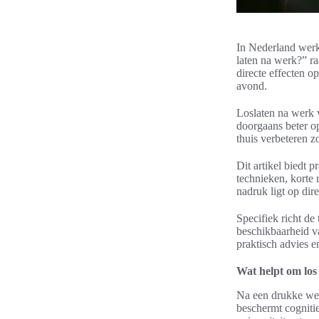
In Nederland werk
laten na werk?” r
directe effecten o
avond.
Loslaten na werk v
doorgaans beter op
thuis verbeteren z
Dit artikel biedt
technieken, korte
nadruk ligt op dir
Specifiek richt de
beschikbaarheid va
praktisch advies 
Wat helpt om los
Na een drukke wer
beschermt cogniti