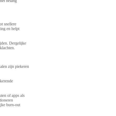
 het belang
ot snellere
ting en helpt
jden. Dergelijke
klachten.
len zijn piekeren
gkerende
uten of apps als
tioneren
ijke burn-out