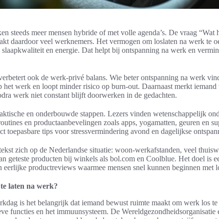
en steeds meer mensen hybride of met volle agenda’s. De vraag “Wat h
aakt daardoor veel werknemers. Het vermogen om loslaten na werk te o
p slaapkwaliteit en energie. Dat helpt bij ontspanning na werk en vermind
erbetert ook de werk-privé balans. Wie beter ontspanning na werk vindt
 het werk en loopt minder risico op burn-out. Daarnaast merkt iemand v
odra werk niet constant blijft doorwerken in de gedachten.
 praktische en onderbouwde stappen. Lezers vinden wetenschappelijk on
 routines en productaanbevelingen zoals apps, yogamatten, geuren en s
ect toepasbare tips voor stressvermindering avond en dagelijkse ontspan
 tekst zich op de Nederlandse situatie: woon-werkafstanden, veel thuisw
n geteste producten bij winkels als bol.com en Coolblue. Het doel is 
en eerlijke productreviews waarmee mensen snel kunnen beginnen met l
 te laten na werk?
kdag is het belangrijk dat iemand bewust ruimte maakt om werk los te l
eve functies en het immuunsysteem. De Wereldgezondheidsorganisatie