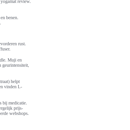
 yogamat review.
 en benen.
.
vorderen rust.
fuser.
dle. Muji en
 geurintensiteit,
raat) helpt
en vinden L-
 bij medicatie.
gelijk prijs-
eerde webshops.