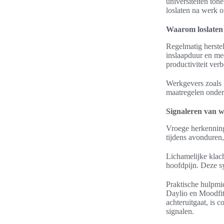
universiteiten ton
loslaten na werk o
Waarom loslaten 
Regelmatig herstel 
inslaapduur en mee
productiviteit ver
Werkgevers zoals P
maatregelen onder
Signaleren van w
Vroege herkenning
tijdens avonduren
Lichamelijke klac
hoofdpijn. Deze s
Praktische hulpmid
Daylio en Moodfit
achteruitgaat, is 
signalen.