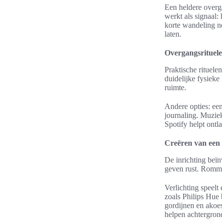
Een heldere overg
werkt als signaal:
korte wandeling n
laten.
Overgangsrituele
Praktische rituele
duidelijke fysiek
ruimte.
Andere opties: ee
journaling. Muziek
Spotify helpt ontl
Creëren van een
De inrichting beïn
geven rust. Rommel
Verlichting speelt
zoals Philips Hue
gordijnen en akoe
helpen achtergron