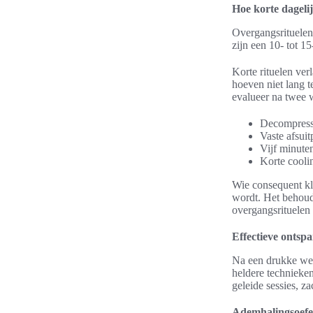
Hoe korte dagelij
Overgangsrituelen 
zijn een 10- tot 
Korte rituelen ver
hoeven niet lang 
evalueer na twee 
Decompress
Vaste afsuit
Vijf minute
Korte cooli
Wie consequent kl
wordt. Het behoud
overgangsrituelen 
Effectieve ontsp
Na een drukke werk
heldere technieken
geleide sessies, 
Ademhalingsoefe