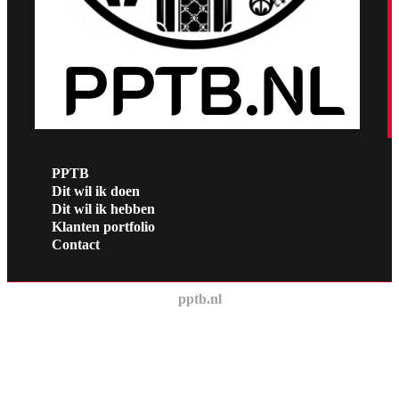
PPTB
Dit wil ik doen
Dit wil ik hebben
Klanten portfolio
Contact
pptb.nl