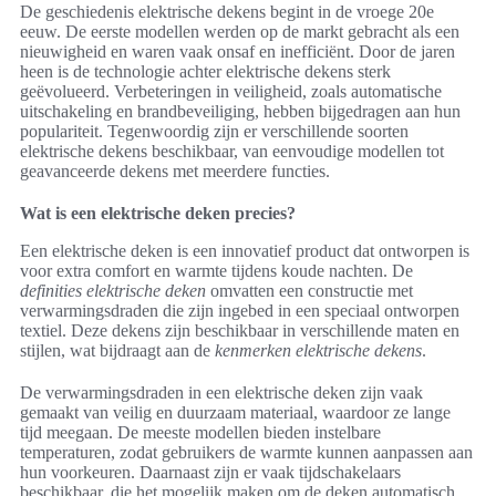
De geschiedenis elektrische dekens begint in de vroege 20e
eeuw. De eerste modellen werden op de markt gebracht als een
nieuwigheid en waren vaak onsaf en inefficiënt. Door de jaren
heen is de technologie achter elektrische dekens sterk
geëvolueerd. Verbeteringen in veiligheid, zoals automatische
uitschakeling en brandbeveiliging, hebben bijgedragen aan hun
populariteit. Tegenwoordig zijn er verschillende soorten
elektrische dekens beschikbaar, van eenvoudige modellen tot
geavanceerde dekens met meerdere functies.
Wat is een elektrische deken precies?
Een elektrische deken is een innovatief product dat ontworpen is
voor extra comfort en warmte tijdens koude nachten. De
definities elektrische deken
omvatten een constructie met
verwarmingsdraden die zijn ingebed in een speciaal ontworpen
textiel. Deze dekens zijn beschikbaar in verschillende maten en
stijlen, wat bijdraagt aan de
kenmerken elektrische dekens
.
De verwarmingsdraden in een elektrische deken zijn vaak
gemaakt van veilig en duurzaam materiaal, waardoor ze lange
tijd meegaan. De meeste modellen bieden instelbare
temperaturen, zodat gebruikers de warmte kunnen aanpassen aan
hun voorkeuren. Daarnaast zijn er vaak tijdschakelaars
beschikbaar, die het mogelijk maken om de deken automatisch