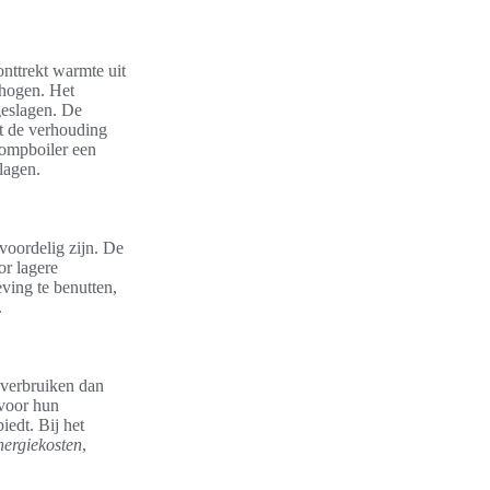
nttrekt warmte uit
rhogen. Het
geslagen. De
at de verhouding
pompboiler een
lagen.
voordelig zijn. De
or lagere
ving te benutten,
.
 verbruiken dan
 voor hun
edt. Bij het
nergiekosten
,