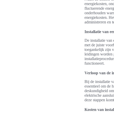
energiekosten, ond
fluctuerende ener
onderhouden warmt
energiekosten. He
administreren en 
Installatie van 
De installatie va
met de juiste voor
toegankelijk zijn 
leidingen worden g
installatieprocedu
functioneert.
Verloop van de in
Bij de installatie
essentieel om de 
deskundigheid om 
elektrische aanslu
deze stappen komt 
Kosten van instal