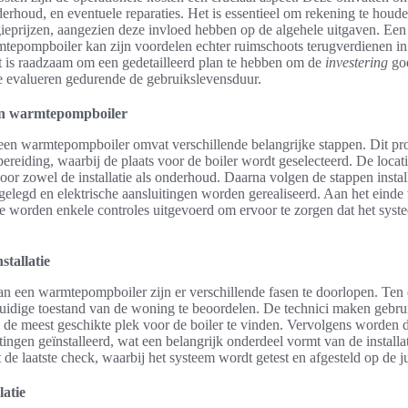
erhoud, en eventuele reparaties. Het is essentieel om rekening te houd
gieprijzen, aangezien deze invloed hebben op de algehele uitgaven. Ee
epompboiler kan zijn voordelen echter ruimschoots terugverdienen in
t is raadzaam om een gedetailleerd plan te hebben om de
investering
goe
te evalueren gedurende de gebruikslevensduur.
een warmtepompboiler
n een warmtepompboiler omvat verschillende belangrijke stappen. Dit p
bereiding, waarbij de plaats voor de boiler wordt geselecteerd. De locat
voor zowel de installatie als onderhoud. Daarna volgen de stappen instal
elegd en elektrische aansluitingen worden gerealiseerd. Aan het einde
re worden enkele controles uitgevoerd om ervoor te zorgen dat het syst
stallatie
 van een warmtepompboiler zijn er verschillende fasen te doorlopen. Ten e
huidige toestand van de woning te beoordelen. De technici maken gebr
de meest geschikte plek voor de boiler te vinden. Vervolgens worden d
itingen geïnstalleerd, wat een belangrijk onderdeel vormt van de install
de laatste check, waarbij het systeem wordt getest en afgesteld op de jui
latie