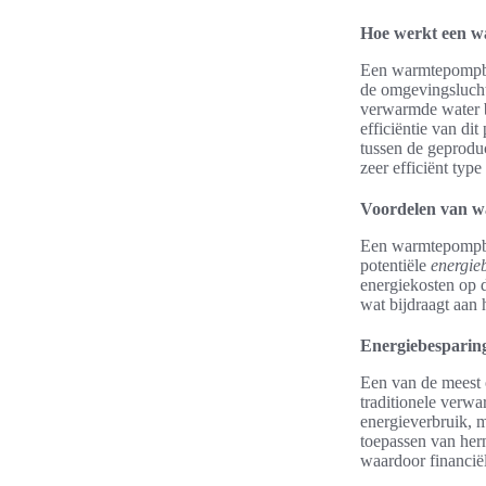
Hoe werkt een 
Een warmtepompboil
de omgevingslucht
verwarmde water b
efficiëntie van di
tussen de geprodu
zeer efficiënt ty
Voordelen van w
Een warmtepompboi
potentiële
energie
energiekosten op 
wat bijdraagt aan
Energiebesparin
Een van de meest 
traditionele verwa
energieverbruik, 
toepassen van her
waardoor financiël