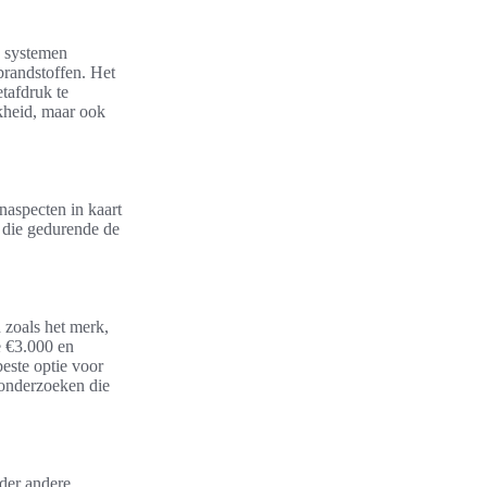
e systemen
brandstoffen. Het
tafdruk te
kheid, maar ook
naspecten in kaart
n die gedurende de
 zoals het merk,
e €3.000 en
este optie voor
e onderzoeken die
nder andere