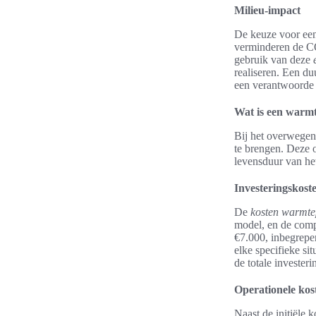
Milieu-impact
De keuze voor een
verminderen de CO2
gebruik van deze
realiseren. Een d
een verantwoorde 
Wat is een warm
Bij het overwegen
te brengen. Deze o
levensduur van he
Investeringskost
De
kosten warmt
model, en de compl
€7.000, inbegrepen
elke specifieke si
de totale invester
Operationele kos
Naast de initiële 