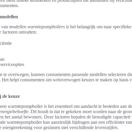
n biedt unieke kenmerken en productlijnen die aansluiten bij verschill
nsumenten.
 modellen
n van
modellen warmtepompboilers
is het belangrijk om naar specifiek
e factoren omvatten:
ciëntie
eau
serviceopties
n te overwegen, kunnen consumenten passende modellen selecteren di
 Het helpt consumenten om weloverwogen keuzes te maken op basis v
j de keuze
 een warmtepompboiler is het essentieel om aandacht te besteden aan de
energiebehoefte
. Dit houdt in dat er gekeken moet worden naar de groo
 en het aantal bewoners. Deze factoren bepalen de benodigde capaciteit
de warmtepompboiler kan aanzienlijk bijdragen aan een efficiënter ene
re energierekening voor gezinnen met verschillende
levensstijlen
.