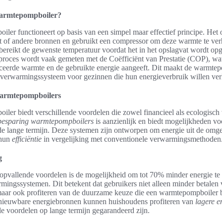
warmtepompboiler?
er functioneert op basis van een simpel maar effectief principe. Het o
 of andere bronnen en gebruikt een compressor om deze warmte te ve
ereikt de gewenste temperatuur voordat het in het opslagvat wordt op
t proces wordt vaak gemeten met de Coëfficiënt van Prestatie (COP), w
ceerde warmte en de gebruikte energie aangeeft. Dit maakt de warmte
pe verwarmingssysteem voor gezinnen die hun energieverbruik willen ver
armtepompboilers
ler biedt verschillende voordelen die zowel financieel als ecologisch 
besparing warmtepompboilers
is aanzienlijk en biedt mogelijkheden vo
de lange termijn. Deze systemen zijn ontworpen om energie uit de omge
 hun
efficiëntie
in vergelijking met conventionele verwarmingsmethoden
g
opvallende voordelen is de mogelijkheid om tot 70% minder energie te
rmingssystemen. Dit betekent dat gebruikers niet alleen minder betalen
maar ook profiteren van de duurzame keuze die een warmtepompboiler bi
nieuwbare energiebronnen kunnen huishoudens profiteren van
lagere e
e voordelen op lange termijn gegarandeerd zijn.