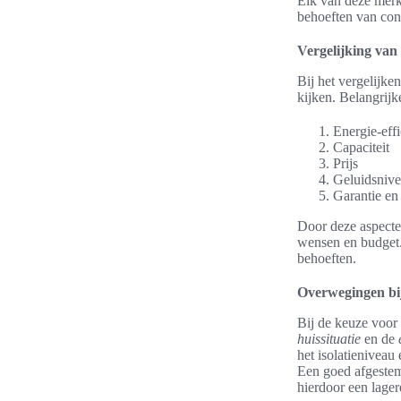
Elk van deze merke
behoeften van co
Vergelijking van
Bij het vergelijke
kijken. Belangrijk
Energie-effi
Capaciteit
Prijs
Geluidsniv
Garantie en 
Door deze aspecte
wensen en budget.
behoeften.
Overwegingen bi
Bij de keuze voor
huissituatie
en de
het isolatieniveau
Een goed afgestem
hierdoor een lage