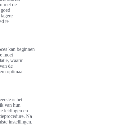
en met de
n goed
 lagere
d te
roces kan beginnen
ie moet
latie, waarin
 van de
eem optimaal
erste is het
uik van hun
e leidingen en
atieprocedure. Na
ste instellingen.