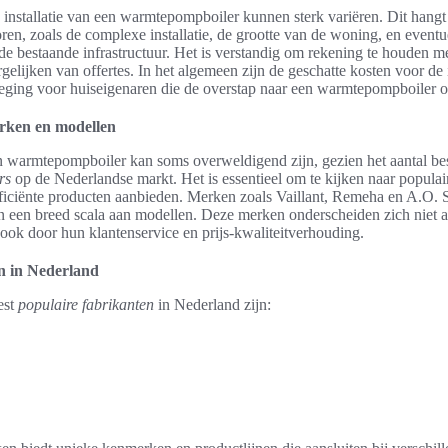
installatie van een warmtepompboiler kunnen sterk variëren. Dit hangt
oren, zoals de complexe installatie, de grootte van de woning, en event
e bestaande infrastructuur. Het is verstandig om rekening te houden me
rgelijken van offertes. In het algemeen zijn de geschatte kosten voor de i
eging voor huiseigenaren die de overstap naar een warmtepompboiler 
rken en modellen
 warmtepompboiler kan soms overweldigend zijn, gezien het aantal b
rs
op de Nederlandse markt. Het is essentieel om te kijken naar populai
ficiënte producten aanbieden. Merken zoals Vaillant, Remeha en A.O. 
 een breed scala aan modellen. Deze merken onderscheiden zich niet a
ook door hun klantenservice en prijs-kwaliteitverhouding.
n in Nederland
est
populaire fabrikanten
in Nederland zijn: