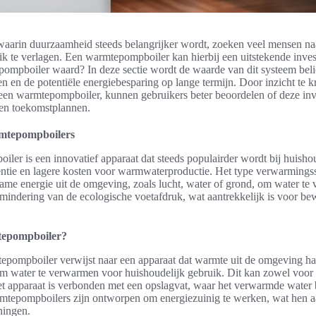
d waarin duurzaamheid steeds belangrijker wordt, zoeken veel mensen n
k te verlagen. Een warmtepompboiler kan hierbij een uitstekende inves
pompboiler waard? In deze sectie wordt de waarde van dit systeem beli
n en de potentiële energiebesparing op lange termijn. Door inzicht te k
een warmtepompboiler, kunnen gebruikers beter beoordelen of deze inve
 en toekomstplannen.
rmtepompboilers
ler is een innovatief apparaat dat steeds populairder wordt bij huis
ciëntie en lagere kosten voor warmwaterproductie. Het type verwarming
ame energie uit de omgeving, zoals lucht, water of grond, om water te
rmindering van de ecologische voetafdruk, wat aantrekkelijk is voor be
tepompboiler?
tepompboiler verwijst naar een apparaat dat warmte uit de omgeving ha
m water te verwarmen voor huishoudelijk gebruik. Dit kan zowel voor
et apparaat is verbonden met een opslagvat, waar het verwarmde water 
mtepompboilers zijn ontworpen om energiezuinig te werken, wat hen a
ingen.