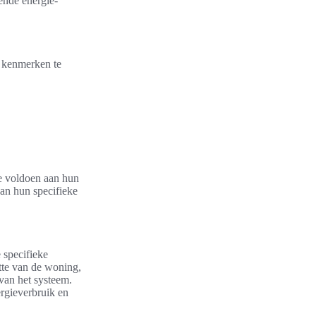
ende energie-
e kenmerken te
e voldoen aan hun
an hun specifieke
 specifieke
tte van de woning,
 van het systeem.
rgieverbruik en