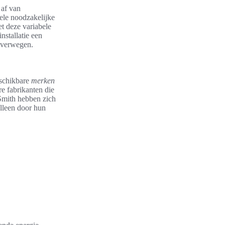
 af van
uele noodzakelijke
t deze variabele
nstallatie een
overwegen.
eschikbare
merken
re fabrikanten die
Smith hebben zich
lleen door hun