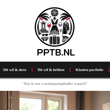
Dit wil ik doen
Dit wil ik hebben
Klanten portfolio
Wat is een warmtepompboiler waard?