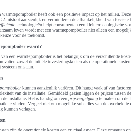
 warmtepompboiler heeft ook een positieve impact op het milieu. Dez
-uitstoot aanzienlijk en verminderen de afhankelijkheid van fossiele 
efficiënte
technologieën helpt consumenten een kleinere ecologische voe
uurzaam leven wordt met een warmtepompboiler niet alleen een mogelij
keuze voor de toekomst.
tepompboiler waard?
 van een warmtepompboiler is het belangrijk om de verschillende koste
mvatten zowel de initiële investeringskosten als de operationele koste
t systeem ontstaan.
en
epompboiler
kunnen aanzienlijk variëren. Dit hangt vaak af van factoren
exiteit van de installatie. Gemiddeld gezien liggen de prijzen tussen d
 de installatie. Het is handig om een
prijsvergelijking
te maken om de b
tuatie te vinden. Vergeet niet om mogelijke subsidies van de overheid t
ing kunnen verlagen.
ten
kosten zijn de operationele kosten een cruciaal aspect. Deze omvatten o