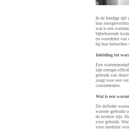
In de huidige tij
hun energieverbrui
wat is een warmte
bijbehorende koste
en voordelen van 
bij hun behoeften
Inleiding tot wa
Een warmtepompboi
zijn energie-effi
gebruik van duurz
zorgt voor een ve
consumenten.
Wat is een warm
De definitie warm
warmte gebruikt o
de keuken zijn. H
voor gebruik. War
voor moderne won