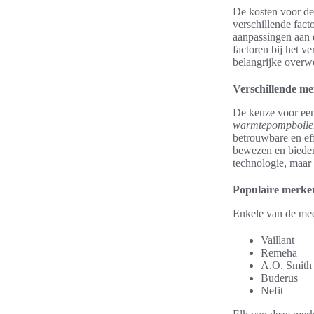
De kosten voor de 
verschillende fact
aanpassingen aan d
factoren bij het ve
belangrijke overw
Verschillende me
De keuze voor een
warmtepompboile
betrouwbare en ef
bewezen en bieden
technologie, maar 
Populaire merke
Enkele van de me
Vaillant
Remeha
A.O. Smith
Buderus
Nefit