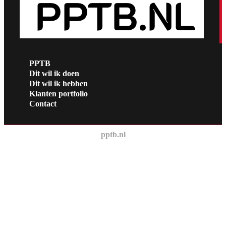
PPTB
Dit wil ik doen
Dit wil ik hebben
Klanten portfolio
Contact
pptb.nl