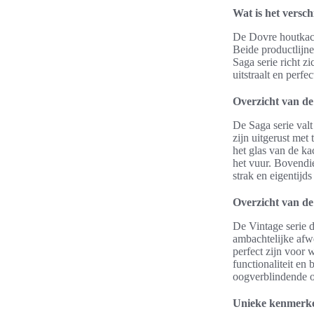
Wat is het versch
De Dovre houtkache
Beide productlijn
Saga serie richt z
uitstraalt en perfec
Overzicht van de
De Saga serie val
zijn uitgerust met
het glas van de ka
het vuur. Bovendie
strak en eigentijd
Overzicht van de
De Vintage serie d
ambachtelijke afw
perfect zijn voor 
functionaliteit en
oogverblindende o
Unieke kenmerke