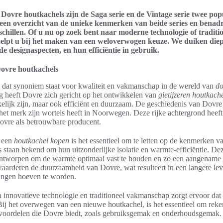
Dovre houtkachels zijn de Saga serie en de Vintage serie twee pop
t een overzicht van de unieke kenmerken van beide series en benad
schillen. Of u nu op zoek bent naar moderne technologie of tradition
helpt u bij het maken van een weloverwogen keuze. We duiken diepe
 de designaspecten, en hun efficiëntie in gebruik.
 Dovre houtkachels
 dat synoniem staat voor kwaliteit en vakmanschap in de wereld van
do
ng heeft Dovre zich gericht op het ontwikkelen van
gietijzeren houtkach
kelijk zijn, maar ook efficiënt en duurzaam. De geschiedenis van Dovre 
 het merk zijn wortels heeft in Noorwegen. Deze rijke achtergrond heef
Dovre als betrouwbare producent.
n een
houtkachel kopen
is het essentieel om te letten op de kenmerken va
staan bekend om hun uitzonderlijke isolatie en warmte-efficiëntie. Dez
ontworpen om de warmte optimaal vast te houden en zo een aangename
waarderen de duurzaamheid van Dovre, wat resulteert in een langere le
angen hoeven te worden.
 innovatieve technologie en traditioneel vakmanschap zorgt ervoor dat
Bij het overwegen van een nieuwe houtkachel, is het essentieel om rek
 voordelen die Dovre biedt, zoals gebruiksgemak en onderhoudsgemak.