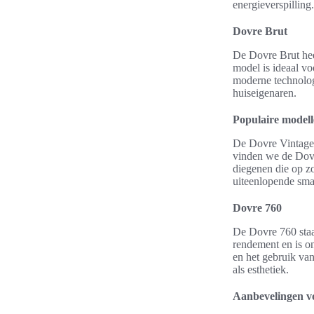
energieverspilling
Dovre Brut
De Dovre Brut hee
model is ideaal v
moderne technologi
huiseigenaren.
Populaire modelle
De Dovre Vintage s
vinden we de Dovr
diegenen die op zo
uiteenlopende sma
Dovre 760
De Dovre 760 staa
rendement en is o
en het gebruik va
als esthetiek.
Aanbevelingen v