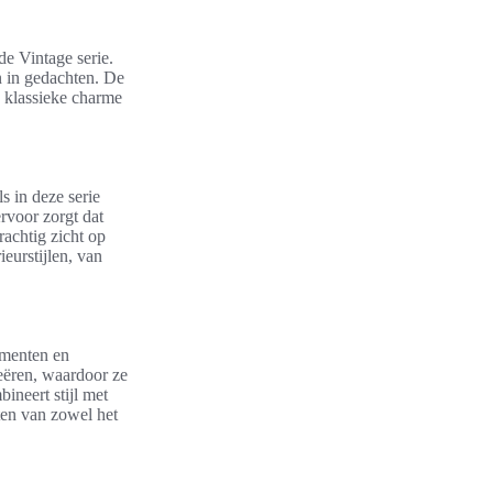
de Vintage serie.
n in gedachten. De
e klassieke charme
s in deze serie
rvoor zorgt dat
rachtig zicht op
ieurstijlen, van
lementen en
eëren, waardoor ze
ineert stijl met
ten van zowel het