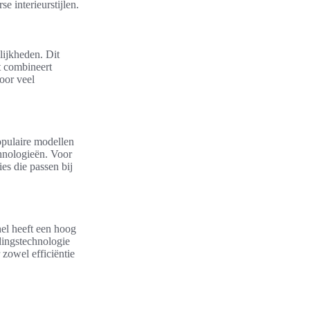
e interieurstijlen.
lijkheden. Dit
t combineert
oor veel
populaire modellen
hnologieën. Voor
es die passen bij
el heeft een hoog
dingstechnologie
zowel efficiëntie