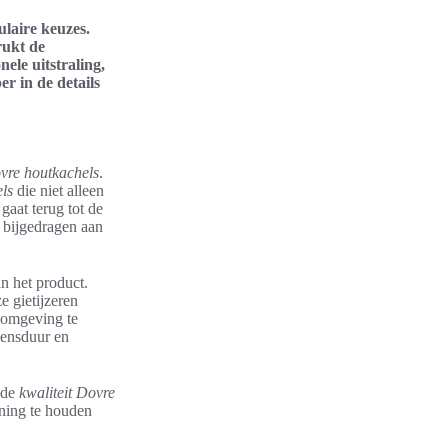
ulaire keuzes.
rukt de
ele uitstraling,
r in de details
vre houtkachels
.
els
die niet alleen
gaat terug tot de
t bijgedragen aan
n het product.
e gietijzeren
 omgeving te
vensduur en
 de
kwaliteit Dovre
ening te houden