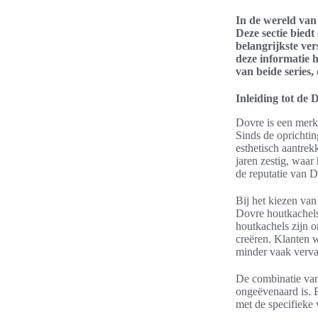
In de wereld van 
Deze sectie bied
belangrijkste ver
deze informatie 
van beide series,
Inleiding tot de
Dovre is een merk
Sinds de oprichti
esthetisch aantrek
jaren zestig, waar
de reputatie van 
Bij het kiezen va
Dovre houtkachels 
houtkachels zijn 
creëren. Klanten 
minder vaak verv
De combinatie van
ongeëvenaard is. 
met de specifieke