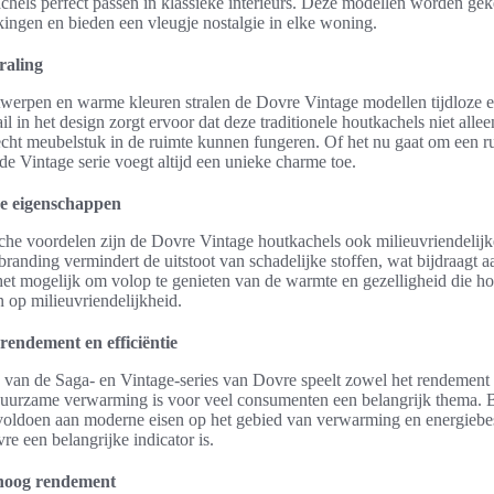
achels perfect passen in klassieke interieurs. Deze modellen worden g
kingen en bieden een vleugje nostalgie in elke woning.
traling
twerpen en warme kleuren stralen de Dovre Vintage modellen tijdloze el
l in het design zorgt ervoor dat deze traditionele houtkachels niet allee
cht meubelstuk in de ruimte kunnen fungeren. Of het nu gaat om een ru
e Vintage serie voegt altijd een unieke charme toe.
ke eigenschappen
sche voordelen zijn de Dovre Vintage houtkachels ook milieuvriendelijk
branding vermindert de uitstoot van schadelijke stoffen, wat bijdraagt
het mogelijk om volop te genieten van de warmte en gezelligheid die ho
n op milieuvriendelijkheid.
rendement en efficiëntie
n van de Saga- en Vintage-series van Dovre speelt zowel het rendement a
 Duurzame verwarming is voor veel consumenten een belangrijk thema. Be
oldoen aan moderne eisen op het gebied van verwarming en energiebes
e een belangrijke indicator is.
hoog rendement