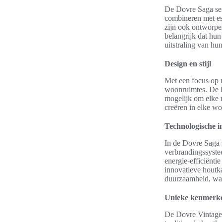
De Dovre Saga ser
combineren met est
zijn ook ontworpe
belangrijk dat hun
uitstraling van hun
Design en stijl
Met een focus op 
woonruimtes. De li
mogelijk om elke r
creëren in elke w
Technologische i
In de Dovre Saga s
verbrandingssyste
energie-efficiënti
innovatieve houtk
duurzaamheid, waa
Unieke kenmerke
De Dovre Vintage s