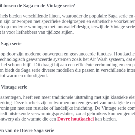
il tussen de Saga en de Vintage serie?
ls bieden verschillende lijnen, waaronder de populaire Saga serie en 
en zijn ontworpen met specifieke doelgroepen en esthetische voorkeure
ich op moderne woningen met innovatief design, terwijl de Vintage seri
t is voor liefhebbers van tijdloze stijlen.
 Saga serie
t op door zijn moderne ontwerpen en geavanceerde functies. Houtkachel
 technologisch geavanceerde systemen zoals het Air Wash systeem, dat e
chel schoon blijft. Dit draagt bij aan een efficiënte verbranding en een p
n biedt de Saga serie diverse modellen die passen in verschillende inter
s tot warm en uitnodigend.
 Vintage serie
aarentegen, heeft een meer traditionele uitstraling met zijn klassieke e
erking. Deze kachels zijn ontworpen om een gevoel van nostalgie te cr
woningen met een rustieke of landelijke inrichting. De Vintage serie comb
 biedt uitstekende verwarmingsprestaties, zodat gebruikers kunnen genie
ntwerp als de warmte die een
Dovre houtkachel
kan bieden.
n van de Dovre Saga serie