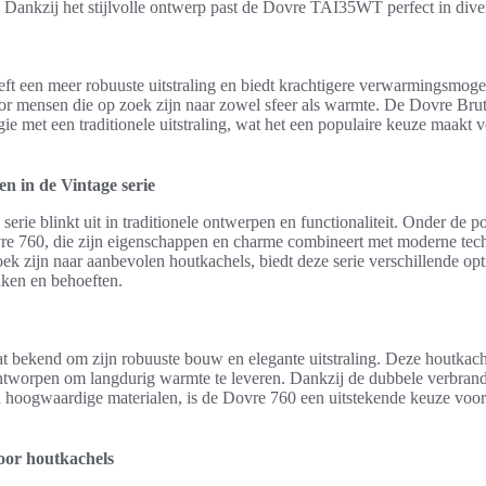
. Dankzij het stijlvolle ontwerp past de Dovre TAI35WT perfect in divers
ft een meer robuuste uitstraling en biedt krachtigere verwarmingsmoge
oor mensen die op zoek zijn naar zowel sfeer als warmte. De Dovre Bru
e met een traditionele uitstraling, wat het een populaire keuze maakt v
n in de Vintage serie
erie blinkt uit in traditionele ontwerpen en functionaliteit. Onder de 
e 760, die zijn eigenschappen en charme combineert met moderne tec
ek zijn naar aanbevolen houtkachels, biedt deze serie verschillende opti
ken en behoeften.
t bekend om zijn robuuste bouw en elegante uitstraling. Deze houtkach
ntworpen om langdurig warmte te leveren. Dankzij de dubbele verbran
n hoogwaardige materialen, is de Dovre 760 een uitstekende keuze voor 
oor houtkachels