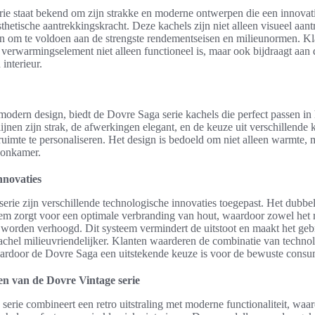
ie staat bekend om zijn strakke en moderne ontwerpen die een innovat
hetische aantrekkingskracht. Deze kachels zijn niet alleen visueel aant
n om te voldoen aan de strengste rendementseisen en milieunormen. Kl
 verwarmingselement niet alleen functioneel is, maar ook bijdraagt aan 
 interieur.
modern design, biedt de Dovre Saga serie kachels die perfect passen i
jnen zijn strak, de afwerkingen elegant, en de keuze uit verschillende 
uimte te personaliseren. Het design is bedoeld om niet alleen warmte, m
oonkamer.
nnovaties
erie zijn verschillende technologische innovaties toegepast. Het dubbe
em zorgt voor een optimale verbranding van hout, waardoor zowel het 
e worden verhoogd. Dit systeem vermindert de uitstoot en maakt het geb
achel milieuvriendelijker. Klanten waarderen de combinatie van techno
rdoor de Dovre Saga een uitstekende keuze is voor de bewuste consu
n van de Dovre Vintage serie
erie combineert een retro uitstraling met moderne functionaliteit, waa