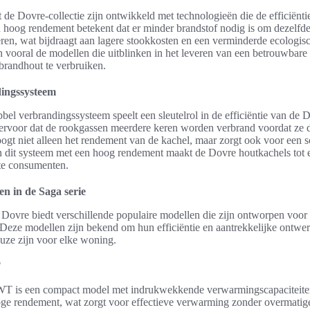
 de Dovre-collectie zijn ontwikkeld met technologieën die de efficiënti
n hoog rendement betekent dat er minder brandstof nodig is om dezelfd
ren, wat bijdraagt aan lagere stookkosten en een verminderde ecologis
 vooral de modellen die uitblinken in het leveren van een betrouwbar
brandhout te verbruiken.
ingssysteem
bel verbrandingssysteem speelt een sleutelrol in de efficiëntie van de 
 ervoor dat de rookgassen meerdere keren worden verbrand voordat ze 
oogt niet alleen het rendement van de kachel, maar zorgt ook voor een sc
 dit systeem met een hoog rendement maakt de Dovre houtkachels tot
te consumenten.
en in de Saga serie
 Dovre biedt verschillende populaire modellen die zijn ontworpen voor 
t. Deze modellen zijn bekend om hun efficiëntie en aantrekkelijke ontw
euze zijn voor elke woning.
T
 is een compact model met indrukwekkende verwarmingscapaciteiten.
ge rendement, wat zorgt voor effectieve verwarming zonder overmatig