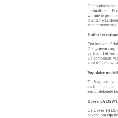
De houtkachels uit
optimaliseren. Ee
warmte te produce
Klanten waarderen
zonder overmatig 
Dubbel verbrand
Een innovatief dub
Dit systeem zorgt
verlaten. Dit verh
De combinatie van
voor milieubewus
Populaire modell
De Saga serie van
als functionalitei
een uitstekende k
Dovre TAI35W
De Dovre TAI35WT
bekend om zijn ho