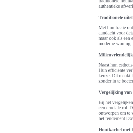
traditionele houtk
authentieke afwer
Traditionele uits
Met hun fraaie on
aandacht voor detai
maar ook als een e
moderne woning, d
Milieuvriendelij
Naast hun estheti
Hun efficiënte ver
keuze. Dit maakt 
zonder in te boete
Vergelijking van 
Bij het vergelijke
een cruciale rol.
ontworpen om te v
het rendement Dovr
Houtkachel met 