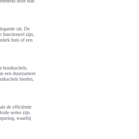
ekenmerkt door hun
egantie uit. De
n functioneel zijn,
stiek huis of een
e houtkachels.
 aan een duurzamere
utkachels bieden,
ls de efficiëntie
ide series zijn
paring, waarbij