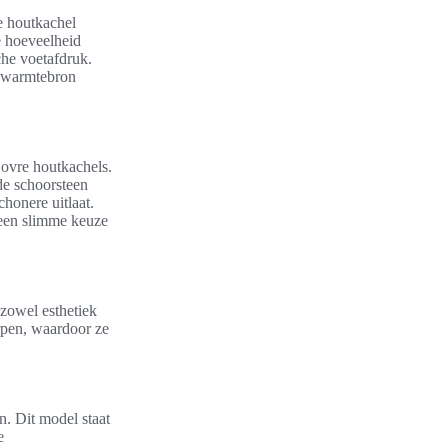
e houtkachel
e hoeveelheid
che voetafdruk.
e warmtebron
Dovre houtkachels.
de schoorsteen
honere uitlaat.
 een slimme keuze
zowel esthetiek
erpen, waardoor ze
 Dit model staat
e