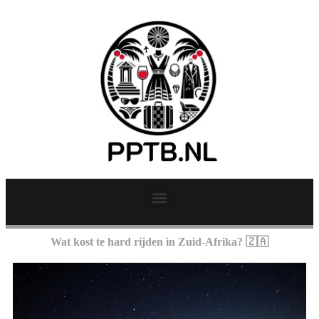
Wat kost te hard rijden in Zuid-Afrika? 🇿🇦