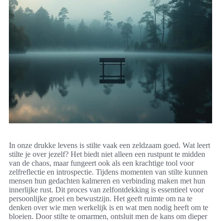
In onze drukke levens is stilte vaak een zeldzaam goed. Wat leert
stilte je over jezelf? Het biedt niet alleen een rustpunt te midden
van de chaos, maar fungeert ook als een krachtige tool voor
zelfreflectie en introspectie. Tijdens momenten van stilte kunnen
mensen hun gedachten kalmeren en verbinding maken met hun
innerlijke rust. Dit proces van zelfontdekking is essentieel voor
persoonlijke groei en bewustzijn. Het geeft ruimte om na te
denken over wie men werkelijk is en wat men nodig heeft om te
bloeien. Door stilte te omarmen, ontsluit men de kans om dieper