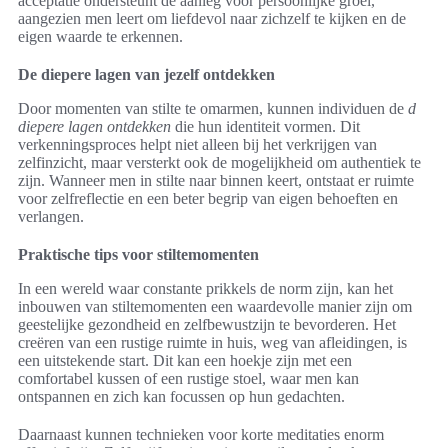
acceptatie ondersteunt de aanleg voor persoonlijke groei,
aangezien men leert om liefdevol naar zichzelf te kijken en de
eigen waarde te erkennen.
De diepere lagen van jezelf ontdekken
Door momenten van stilte te omarmen, kunnen individuen de
d
diepere lagen ontdekken
die hun identiteit vormen. Dit
verkenningsproces helpt niet alleen bij het verkrijgen van
zelfinzicht, maar versterkt ook de mogelijkheid om authentiek te
zijn. Wanneer men in stilte naar binnen keert, ontstaat er ruimte
voor zelfreflectie en een beter begrip van eigen behoeften en
verlangen.
Praktische tips voor stiltemomenten
In een wereld waar constante prikkels de norm zijn, kan het
inbouwen van stiltemomenten een waardevolle manier zijn om
geestelijke gezondheid en zelfbewustzijn te bevorderen. Het
creëren van een rustige ruimte in huis, weg van afleidingen, is
een uitstekende start. Dit kan een hoekje zijn met een
comfortabel kussen of een rustige stoel, waar men kan
ontspannen en zich kan focussen op hun gedachten.
Daarnaast kunnen technieken voor korte meditaties enorm