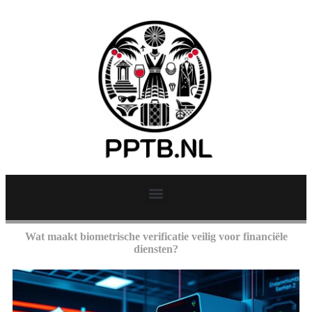
Wat maakt biometrische verificatie veilig voor financiële
diensten?