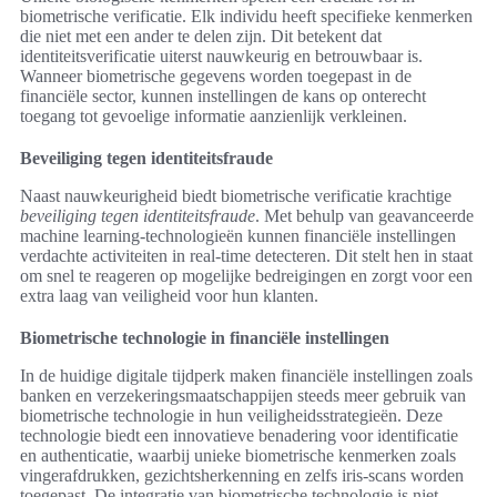
biometrische verificatie. Elk individu heeft specifieke kenmerken
die niet met een ander te delen zijn. Dit betekent dat
identiteitsverificatie uiterst nauwkeurig en betrouwbaar is.
Wanneer biometrische gegevens worden toegepast in de
financiële sector, kunnen instellingen de kans op onterecht
toegang tot gevoelige informatie aanzienlijk verkleinen.
Beveiliging tegen identiteitsfraude
Naast nauwkeurigheid biedt biometrische verificatie krachtige
beveiliging tegen identiteitsfraude
. Met behulp van geavanceerde
machine learning-technologieën kunnen financiële instellingen
verdachte activiteiten in real-time detecteren. Dit stelt hen in staat
om snel te reageren op mogelijke bedreigingen en zorgt voor een
extra laag van veiligheid voor hun klanten.
Biometrische technologie in financiële instellingen
In de huidige digitale tijdperk maken financiële instellingen zoals
banken en verzekeringsmaatschappijen steeds meer gebruik van
biometrische technologie in hun veiligheidsstrategieën. Deze
technologie biedt een innovatieve benadering voor identificatie
en authenticatie, waarbij unieke biometrische kenmerken zoals
vingerafdrukken, gezichtsherkenning en zelfs iris-scans worden
toegepast. De integratie van biometrische technologie is niet