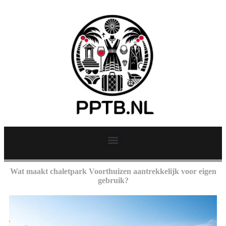
Wat maakt chaletpark Voorthuizen aantrekkelijk voor eigen
gebruik?