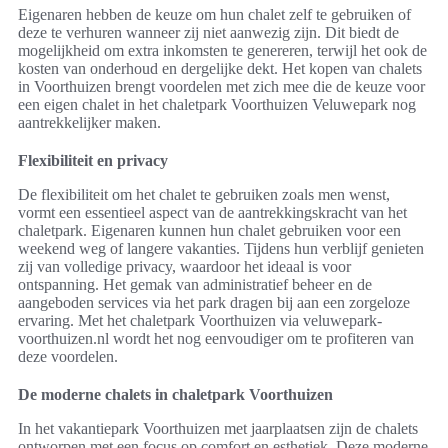
Eigenaren hebben de keuze om hun chalet zelf te gebruiken of
deze te verhuren wanneer zij niet aanwezig zijn. Dit biedt de
mogelijkheid om extra inkomsten te genereren, terwijl het ook de
kosten van onderhoud en dergelijke dekt. Het kopen van chalets
in Voorthuizen brengt voordelen met zich mee die de keuze voor
een eigen chalet in het chaletpark Voorthuizen Veluwepark nog
aantrekkelijker maken.
Flexibiliteit en privacy
De flexibiliteit om het chalet te gebruiken zoals men wenst,
vormt een essentieel aspect van de aantrekkingskracht van het
chaletpark. Eigenaren kunnen hun chalet gebruiken voor een
weekend weg of langere vakanties. Tijdens hun verblijf genieten
zij van volledige privacy, waardoor het ideaal is voor
ontspanning. Het gemak van administratief beheer en de
aangeboden services via het park dragen bij aan een zorgeloze
ervaring. Met het chaletpark Voorthuizen via veluwepark-
voorthuizen.nl wordt het nog eenvoudiger om te profiteren van
deze voordelen.
De moderne chalets in chaletpark Voorthuizen
In het vakantiepark Voorthuizen met jaarplaatsen zijn de chalets
ontworpen met een focus op comfort en esthetiek. Deze moderne