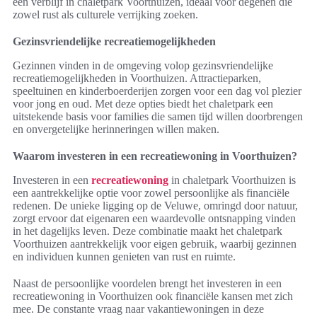
een verblijf in chaletpark Voorthuizen, ideaal voor degenen die
zowel rust als culturele verrijking zoeken.
Gezinsvriendelijke recreatiemogelijkheden
Gezinnen vinden in de omgeving volop gezinsvriendelijke
recreatiemogelijkheden in Voorthuizen. Attractieparken,
speeltuinen en kinderboerderijen zorgen voor een dag vol plezier
voor jong en oud. Met deze opties biedt het chaletpark een
uitstekende basis voor families die samen tijd willen doorbrengen
en onvergetelijke herinneringen willen maken.
Waarom investeren in een recreatiewoning in Voorthuizen?
Investeren in een
recreatiewoning
in chaletpark Voorthuizen is
een aantrekkelijke optie voor zowel persoonlijke als financiële
redenen. De unieke ligging op de Veluwe, omringd door natuur,
zorgt ervoor dat eigenaren een waardevolle ontsnapping vinden
in het dagelijks leven. Deze combinatie maakt het chaletpark
Voorthuizen aantrekkelijk voor eigen gebruik, waarbij gezinnen
en individuen kunnen genieten van rust en ruimte.
Naast de persoonlijke voordelen brengt het investeren in een
recreatiewoning in Voorthuizen ook financiële kansen met zich
mee. De constante vraag naar vakantiewoningen in deze