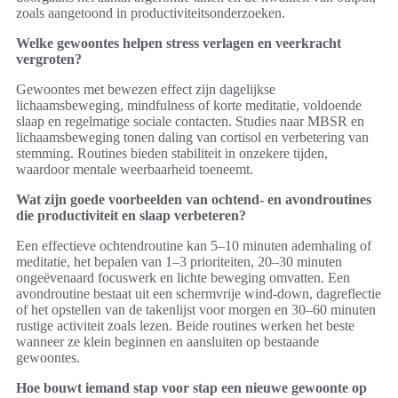
zoals aangetoond in productiviteitsonderzoeken.
Welke gewoontes helpen stress verlagen en veerkracht
vergroten?
Gewoontes met bewezen effect zijn dagelijkse
lichaamsbeweging, mindfulness of korte meditatie, voldoende
slaap en regelmatige sociale contacten. Studies naar MBSR en
lichaamsbeweging tonen daling van cortisol en verbetering van
stemming. Routines bieden stabiliteit in onzekere tijden,
waardoor mentale weerbaarheid toeneemt.
Wat zijn goede voorbeelden van ochtend- en avondroutines
die productiviteit en slaap verbeteren?
Een effectieve ochtendroutine kan 5–10 minuten ademhaling of
meditatie, het bepalen van 1–3 prioriteiten, 20–30 minuten
ongeëvenaard focuswerk en lichte beweging omvatten. Een
avondroutine bestaat uit een schermvrije wind-down, dagreflectie
of het opstellen van de takenlijst voor morgen en 30–60 minuten
rustige activiteit zoals lezen. Beide routines werken het beste
wanneer ze klein beginnen en aansluiten op bestaande
gewoontes.
Hoe bouwt iemand stap voor stap een nieuwe gewoonte op