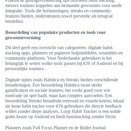
Praktische gedragsverandering tips omvatten habit stacking:
nieuwe routines koppelen aan bestaande gewoontes voor snelle
integratie. Tools die herinneringen, streaks en community-
features bieden, ondersteunen zowel preventie als terugval
herstellen.
Beoordeling van populaire producten en tools voor
gewoontevorming
Dit deel geeft een overzicht van categorieën: digitale habit-
tracking apps, planners en papieren hulpmiddelen, wearables en
community-platforms. Voor Nederlandse gebruikers is het
belangrijk te weten welke tools passen bij iOS of Android en bij
persoonlijke routines.
Digitale opties zoals Habitica en Streaks bieden verschillende
benaderingen. Een beoordeling Habitica toont sterke
gamification en sociale features; het werkt goed voor wie
motivatie uit spel haalt, maar kan complex aanvoelen. Een
beoordeling Streaks benadrukt eenvoud en visuele ketens; ideaal
als beste habit tracker voor iOS-gebruikers die directe feedback
willen zonder diepe analyses. Loop Habit Tracker is een solide
gratis keuze op Android en biedt basistracking zonder frictie.
Planners zoals Full Focus Planner en de Bullet Journal