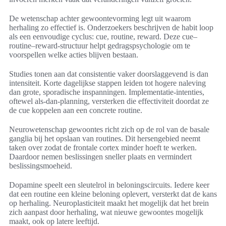
De wetenschap achter gewoontevorming legt uit waarom
herhaling zo effectief is. Onderzoekers beschrijven de habit loop
als een eenvoudige cyclus: cue, routine, reward. Deze cue–
routine–reward-structuur helpt gedragspsychologie om te
voorspellen welke acties blijven bestaan.
Studies tonen aan dat consistentie vaker doorslaggevend is dan
intensiteit. Korte dagelijkse stappen leiden tot hogere naleving
dan grote, sporadische inspanningen. Implementatie-intenties,
oftewel als-dan-planning, versterken die effectiviteit doordat ze
de cue koppelen aan een concrete routine.
Neurowetenschap gewoontes richt zich op de rol van de basale
ganglia bij het opslaan van routines. Dit hersengebied neemt
taken over zodat de frontale cortex minder hoeft te werken.
Daardoor nemen beslissingen sneller plaats en vermindert
beslissingsmoeheid.
Dopamine speelt een sleutelrol in beloningscircuits. Iedere keer
dat een routine een kleine beloning oplevert, versterkt dat de kans
op herhaling. Neuroplasticiteit maakt het mogelijk dat het brein
zich aanpast door herhaling, wat nieuwe gewoontes mogelijk
maakt, ook op latere leeftijd.