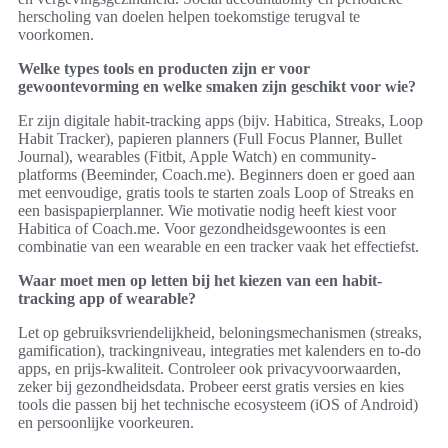
herscholing van doelen helpen toekomstige terugval te
voorkomen.
Welke types tools en producten zijn er voor
gewoontevorming en welke smaken zijn geschikt voor wie?
Er zijn digitale habit-tracking apps (bijv. Habitica, Streaks, Loop
Habit Tracker), papieren planners (Full Focus Planner, Bullet
Journal), wearables (Fitbit, Apple Watch) en community-
platforms (Beeminder, Coach.me). Beginners doen er goed aan
met eenvoudige, gratis tools te starten zoals Loop of Streaks en
een basispapierplanner. Wie motivatie nodig heeft kiest voor
Habitica of Coach.me. Voor gezondheidsgewoontes is een
combinatie van een wearable en een tracker vaak het effectiefst.
Waar moet men op letten bij het kiezen van een habit-
tracking app of wearable?
Let op gebruiksvriendelijkheid, beloningsmechanismen (streaks,
gamification), trackingniveau, integraties met kalenders en to-do
apps, en prijs-kwaliteit. Controleer ook privacyvoorwaarden,
zeker bij gezondheidsdata. Probeer eerst gratis versies en kies
tools die passen bij het technische ecosysteem (iOS of Android)
en persoonlijke voorkeuren.