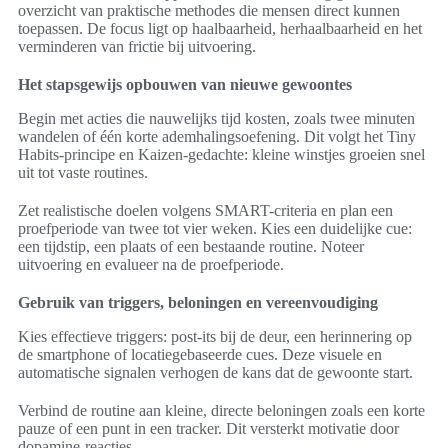
overzicht van praktische methodes die mensen direct kunnen
toepassen. De focus ligt op haalbaarheid, herhaalbaarheid en het
verminderen van frictie bij uitvoering.
Het stapsgewijs opbouwen van nieuwe gewoontes
Begin met acties die nauwelijks tijd kosten, zoals twee minuten
wandelen of één korte ademhalingsoefening. Dit volgt het Tiny
Habits-principe en Kaizen-gedachte: kleine winstjes groeien snel
uit tot vaste routines.
Zet realistische doelen volgens SMART-criteria en plan een
proefperiode van twee tot vier weken. Kies een duidelijke cue:
een tijdstip, een plaats of een bestaande routine. Noteer
uitvoering en evalueer na de proefperiode.
Gebruik van triggers, beloningen en vereenvoudiging
Kies effectieve triggers: post-its bij de deur, een herinnering op
de smartphone of locatiegebaseerde cues. Deze visuele en
automatische signalen verhogen de kans dat de gewoonte start.
Verbind de routine aan kleine, directe beloningen zoals een korte
pauze of een punt in een tracker. Dit versterkt motivatie door
dopamine-reacties.