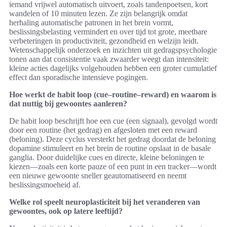
iemand vrijwel automatisch uitvoert, zoals tandenpoetsen, kort
wandelen of 10 minuten lezen. Ze zijn belangrijk omdat
herhaling automatische patronen in het brein vormt,
beslissingsbelasting vermindert en over tijd tot grote, meetbare
verbeteringen in productiviteit, gezondheid en welzijn leidt.
Wetenschappelijk onderzoek en inzichten uit gedragspsychologie
tonen aan dat consistentie vaak zwaarder weegt dan intensiteit:
kleine acties dagelijks volgehouden hebben een groter cumulatief
effect dan sporadische intensieve pogingen.
Hoe werkt de habit loop (cue–routine–reward) en waarom is
dat nuttig bij gewoontes aanleren?
De habit loop beschrijft hoe een cue (een signaal), gevolgd wordt
door een routine (het gedrag) en afgesloten met een reward
(beloning). Deze cyclus versterkt het gedrag doordat de beloning
dopamine stimuleert en het brein de routine opslaat in de basale
ganglia. Door duidelijke cues en directe, kleine beloningen te
kiezen—zoals een korte pauze of een punt in een tracker—wordt
een nieuwe gewoonte sneller geautomatiseerd en neemt
beslissingsmoeheid af.
Welke rol speelt neuroplasticiteit bij het veranderen van
gewoontes, ook op latere leeftijd?