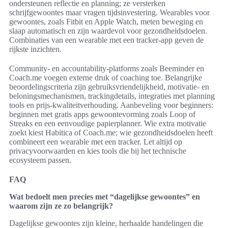
ondersteunen reflectie en planning; ze versterken
schrijfgewoontes maar vragen tijdsinvestering. Wearables voor
gewoontes, zoals Fitbit en Apple Watch, meten beweging en
slaap automatisch en zijn waardevol voor gezondheidsdoelen.
Combinaties van een wearable met een tracker-app geven de
rijkste inzichten.
Community- en accountability-platforms zoals Beeminder en
Coach.me voegen externe druk of coaching toe. Belangrijke
beoordelingscriteria zijn gebruiksvriendelijkheid, motivatie- en
beloningsmechanismen, trackingdetails, integraties met planning
tools en prijs-kwaliteitverhouding. Aanbeveling voor beginners:
beginnen met gratis apps gewoontevorming zoals Loop of
Streaks en een eenvoudige papierplanner. Wie extra motivatie
zoekt kiest Habitica of Coach.me; wie gezondheidsdoelen heeft
combineert een wearable met een tracker. Let altijd op
privacyvoorwaarden en kies tools die bij het technische
ecosysteem passen.
FAQ
Wat bedoelt men precies met “dagelijkse gewoontes” en
waarom zijn ze zo belangrijk?
Dagelijkse gewoontes zijn kleine, herhaalde handelingen die