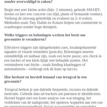
zonder overweldigd te raken?
Begin met zeer kleine acties (bijv. 2 minuten), gebruik SMART-
doelen en kies een concrete cue (tijd, plaats of bestaande routine).
Verhoog de omvang geleidelijk en evalueer na 2–4 weken.
Methoden zoals Tiny Habits en Kaizen helpen om consistentie te
waarborgen zonder hoge drempels.
Welke triggers en beloningen werken het beste om
gewoontes te verankeren?
Effectieve triggers zijn tijdsgebonden cues, locatiegebaseerde
signalen of visuele reminders (post-its). Beloningen moeten
onmiddellijk en tastbaar zijn, zoals een korte pauze, een check in
een tracker of een klein lijstje met behaalde punten. Het
verminderen van frictie—zoals kleding klaarleggen of
automatiseren—verhoogt ook de kans op succes.
Hoe herkent en herstelt iemand van terugval in een
gewoonte?
Terugval herken je aan dalende frequentie, excuses en dalende
motivatie. Gebruik data uit trackers om patronen te identificeren.
Herstel begint met een korte analyse van wat misging, het
verkleinen van de taakgrootte, het opnieuw koppelen aan een cue
en vergevingsgezindheid. Social accountability en periodieke