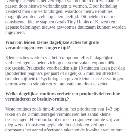
Neuroplasticiteit is het vermogen van het brein om zich aan te
passen door nieuwe verbindingen te vormen. Door herhaling
versterkt men die verbindingen, waardoor nieuwe routines
mogelijk worden, zelfs op latere leeftijd. Dit betekent dat met
consistente, kleine stappen (zoals Tiny Habits of Kaizen) en
gepaste beloningen nieuwe gewoontes duurzaam kunnen worden
ingevoerd.
Waarom leiden kleine dagelijkse acties tot grote
veranderingen over langere tijd?
Kleine acties werken via het ‘compound effect’: dagelijkse
verbeteringen stapelen zich op en veroorzaken exponentiële
progressie. Praktische voorbeelden zijn 10 minuten lezen per dag
(honderden pagina’s per jaar) of dagelijks 5 minuten stretchen
(minder stijfheid). Psychologisch geven kleine succeservaringen
vertrouwen en stimuleren ze motivatie om door te zetten.
Welke dagelijkse routines verbeteren productiviteit en hoe
verminderen ze besluitvorming?
Vaste routines zoals time-blocking, het prioriteren van 1–3 top
taken en de 2-minutenregel verminderen het aantal kleine
beslissingen. Hierdoor komt er meer cognitieve ruimte vrij voor
diep werk. Consistent geplande focusblokken verhogen
doorgaans het aantal afgeronde taken en de kwaliteit van output,