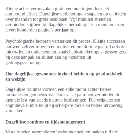
Kleine acties veroorzaken grote veranderingen door het
compound effect. Dagelijkse verbeteringen stapelen op en leiden
over maanden tot grote resultaten. Vijf minuten stretchen
vermindert stijfheid bij dagelijkse herhaling. Tien minuten lezen
levert honderden pagina’s per jaar op.
Psychologische factoren versterken dit proces. Kleine successen
bouwen zelfvertrouwen en motiveren om door te gaan. Tools die
micro-doelen ondersteunen, zoals habit-tracker apps, passen goed
bij deze aanpak en sluiten aan op inzichten uit
gedragspsychologie.
Hoe dagelijkse gewoontes invloed hebben op productiviteit
en welzijn
Dagelijkse routines vormen een stille motor achter betere
prestaties en gemoedsrust. Door vaste patronen vermindert de
mentale last van steeds nieuwe beslissingen. Die vrijgekomen
cognitieve ruimte helpt bij scherpere focus en betere uitvoering
van taken.
Dagelijkse routines en tijdsmanagement
Vaste rituelen verminderen besluitmoeheid en maken tijd vrij