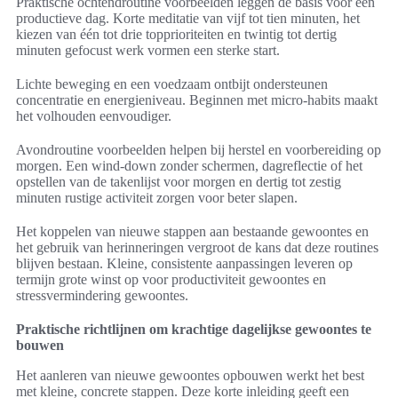
Praktische ochtendroutine voorbeelden leggen de basis voor een
productieve dag. Korte meditatie van vijf tot tien minuten, het
kiezen van één tot drie topprioriteiten en twintig tot dertig
minuten gefocust werk vormen een sterke start.
Lichte beweging en een voedzaam ontbijt ondersteunen
concentratie en energieniveau. Beginnen met micro-habits maakt
het volhouden eenvoudiger.
Avondroutine voorbeelden helpen bij herstel en voorbereiding op
morgen. Een wind-down zonder schermen, dagreflectie of het
opstellen van de takenlijst voor morgen en dertig tot zestig
minuten rustige activiteit zorgen voor beter slapen.
Het koppelen van nieuwe stappen aan bestaande gewoontes en
het gebruik van herinneringen vergroot de kans dat deze routines
blijven bestaan. Kleine, consistente aanpassingen leveren op
termijn grote winst op voor productiviteit gewoontes en
stressvermindering gewoontes.
Praktische richtlijnen om krachtige dagelijkse gewoontes te
bouwen
Het aanleren van nieuwe gewoontes opbouwen werkt het best
met kleine, concrete stappen. Deze korte inleiding geeft een