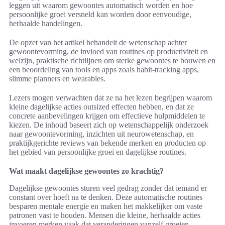
leggen uit waarom gewoontes automatisch worden en hoe
persoonlijke groei versneld kan worden door eenvoudige,
herhaalde handelingen.
De opzet van het artikel behandelt de wetenschap achter
gewoontevorming, de invloed van routines op productiviteit en
welzijn, praktische richtlijnen om sterke gewoontes te bouwen en
een beoordeling van tools en apps zoals habit-tracking apps,
slimme planners en wearables.
Lezers mogen verwachten dat ze na het lezen begrijpen waarom
kleine dagelijkse acties outsized effecten hebben, en dat ze
concrete aanbevelingen krijgen om effectieve hulpmiddelen te
kiezen. De inhoud baseert zich op wetenschappelijk onderzoek
naar gewoontevorming, inzichten uit neurowetenschap, en
praktijkgerichte reviews van bekende merken en producten op
het gebied van persoonlijke groei en dagelijkse routines.
Wat maakt dagelijkse gewoontes zo krachtig?
Dagelijkse gewoontes sturen veel gedrag zonder dat iemand er
constant over hoeft na te denken. Deze automatische routines
besparen mentale energie en maken het makkelijker om vaste
patronen vast te houden. Mensen die kleine, herhaalde acties
invoeren merken vaak dat veranderingen vanzelf groeien.