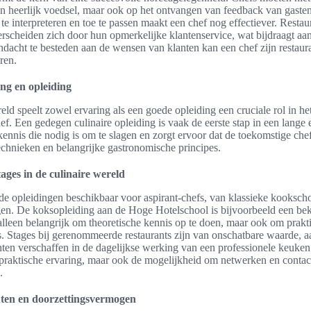
an heerlijk voedsel, maar ook op het ontvangen van feedback van gast
e interpreteren en toe te passen maakt een chef nog effectiever. Resta
rscheiden zich door hun opmerkelijke klantenservice, wat bijdraagt aa
ndacht te besteden aan de wensen van klanten kan een chef zijn restaura
ren.
ing en opleiding
reld speelt zowel ervaring als een goede opleiding een cruciale rol in h
ef. Een gedegen culinaire opleiding is vaak de eerste stap in een lange 
kennis die nodig is om te slagen en zorgt ervoor dat de toekomstige che
echnieken en belangrijke gastronomische principes.
ages in de culinaire wereld
nde opleidingen beschikbaar voor aspirant-chefs, van klassieke kooksch
ngen. De koksopleiding aan de Hoge Hotelschool is bijvoorbeeld een be
t alleen belangrijk om theoretische kennis op te doen, maar ook om prakt
s. Stages bij gerenommeerde restaurants zijn van onschatbare waarde, 
hten verschaffen in de dagelijkse werking van een professionele keuken
 praktische ervaring, maar ook de mogelijkheid om netwerken en contac
.
uten en doorzettingsvermogen