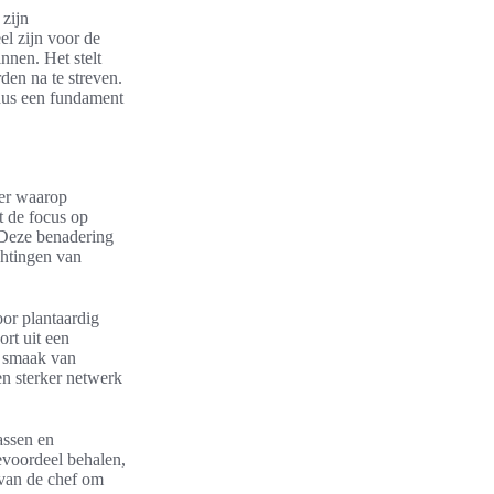
 zijn
el zijn voor de
nnen. Het stelt
den na te streven.
 dus een fundament
ier waarop
t de focus op
. Deze benadering
chtingen van
oor plantaardig
rt uit een
n smaak van
n sterker netwerk
assen en
evoordeel behalen,
 van de chef om