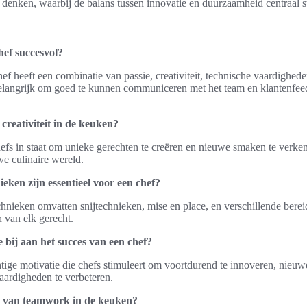
 denken, waarbij de balans tussen innovatie en duurzaamheid centraal st
ef succesvol?
ef heeft een combinatie van passie, creativiteit, technische vaardighede
belangrijk om goed te kunnen communiceren met het team en klantenfee
 creativiteit in de keuken?
 chefs in staat om unieke gerechten te creëren en nieuwe smaken te verke
ve culinaire wereld.
eken zijn essentieel voor een chef?
chnieken omvatten snijtechnieken, mise en place, en verschillende bere
n van elk gerecht.
 bij aan het succes van een chef?
htige motivatie die chefs stimuleert om voortdurend te innoveren, nieuwe
aardigheden te verbeteren.
g van teamwork in de keuken?