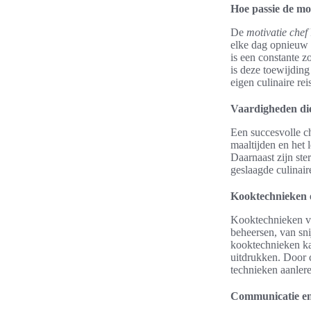
Hoe passie de mo
De
motivatie chef
elke dag opnieuw h
is een constante zo
is deze toewijding
eigen culinaire rei
Vaardigheden die
Een succesvolle ch
maaltijden en het 
Daarnaast zijn st
geslaagde culinair
Kooktechnieken e
Kooktechnieken vo
beheersen, van sni
kooktechnieken kan
uitdrukken. Door 
technieken aanler
Communicatie en