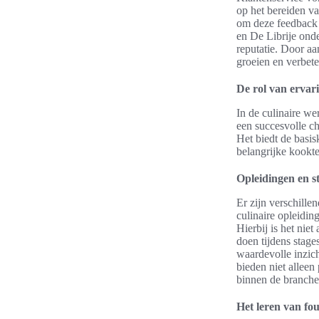
op het bereiden v
om deze feedback t
en De Librije onde
reputatie. Door aa
groeien en verbete
De rol van ervar
In de culinaire we
een succesvolle ch
Het biedt de basis
belangrijke kookt
Opleidingen en st
Er zijn verschille
culinaire opleidi
Hierbij is het nie
doen tijdens stage
waardevolle inzic
bieden niet alleen
binnen de branche
Het leren van fo