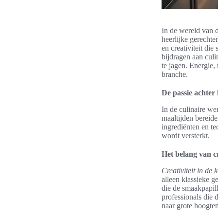
In de wereld van d
heerlijke gerecht
en creativiteit di
bijdragen aan cul
te jagen. Energie,
branche.
De passie achter
In de culinaire we
maaltijden bereide
ingrediënten en t
wordt versterkt.
Het belang van cr
Creativiteit in de 
alleen klassieke g
die de smaakpapil
professionals die 
naar grote hoogte