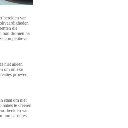
et bereiden van
kookvaardigheden
menten die
 om hun dromen na
eze competitieve
fs niet alleen
hen om unieke
reaties proeven,
in staat om niet
inaties te creëren
 voorbeelden van
n hun carrières