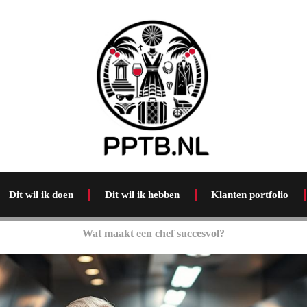
Dit wil ik doen
Dit wil ik hebben
Klanten portfolio
Wat maakt een chef succesvol?