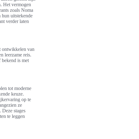
en. Het vermogen
urants zoals Noma
n hun uitstekende
nt verder laten
et ontwikkelen van
en leerzame reis.
f bekend is met
olen tot moderne
kende keuze.
ijkervaring op te
aangezien ze
. Deze stages
ten te leggen