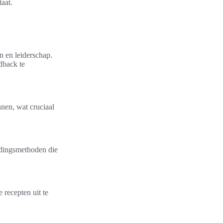
aat.
n en leiderschap.
dback te
nnen, wat cruciaal
idingsmethoden die
 recepten uit te