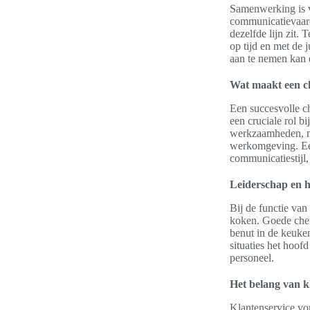
Samenwerking is v
communicatievaard
dezelfde lijn zit.
op tijd en met de 
aan te nemen kan 
Wat maakt een ch
Een succesvolle ch
een cruciale rol b
werkzaamheden, ma
werkomgeving. Een
communicatiestijl
Leiderschap en 
Bij de functie van 
koken. Goede chefs
benut in de keuke
situaties het hoof
personeel.
Het belang van k
Klantenservice vor