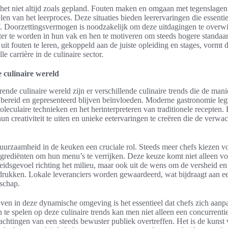
het niet altijd zoals gepland. Fouten maken en omgaan met tegenslagen
len van het leerproces. Deze situaties bieden leerervaringen die essentie
f. Doorzettingsvermogen is noodzakelijk om deze uitdagingen te overwi
ter te worden in hun vak en hen te motiveren om steeds hogere standaar
t fouten te leren, gekoppeld aan de juiste opleiding en stages, vormt
e carrière in de culinaire sector.
 culinaire wereld
rende culinaire wereld zijn er verschillende culinaire trends die de man
bereid en gepresenteerd blijven beïnvloeden. Moderne gastronomie leg
oleculaire technieken en het herinterpreteren van traditionele recepten
hun creativiteit te uiten en unieke eetervaringen te creëren die de verwa
.
uurzaamheid in de keuken een cruciale rol. Steeds meer chefs kiezen v
grediënten om hun menu’s te verrijken. Deze keuze komt niet alleen voo
eidsgevoel richting het milieu, maar ook uit de wens om de versheid e
drukken. Lokale leveranciers worden gewaardeerd, wat bijdraagt aan ee
schap.
jven in deze dynamische omgeving is het essentieel dat chefs zich aanp
 te spelen op deze culinaire trends kan men niet alleen een concurrenti
chtingen van een steeds bewuster publiek overtreffen. Het is de kunst