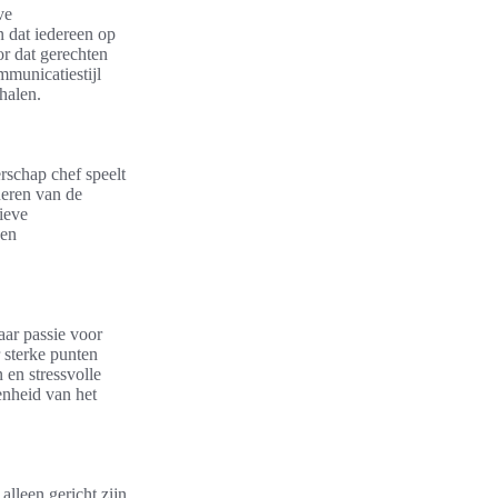
ve
 dat iedereen op
or dat gerechten
mmunicatiestijl
halen.
rschap chef speelt
neren van de
ieve
pen
haar passie voor
 sterke punten
 en stressvolle
denheid van het
lleen gericht zijn