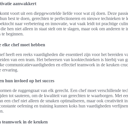
tivatie aanwakkert
komt voort uit een diepgewortelde liefde voor wat zij doen. Deze passi
un best te doen, gerechten te perfectioneren en nieuwe technieken te le
ektocht naar verbetering en innovatie, wat vaak leidt tot prachtige culin
 die hen niet alleen in staat stelt om te slagen, maar ook om anderen te 
s te beginnen.
 elke chef moet hebben
ef heeft een reeks vaardigheden die essentieel zijn voor het bereiden va
leiden van een team. Het beheersen van kooktechnieken is hierbij van g
erke communicatievaardigheden en effectief teamwork in de keuken cruc
e ervaring.
n hun invloed op het succes
rmen de ruggengraat van elk gerecht. Een chef moet verschillende te
jden tot sauteren, om de kwaliteit van gerechten te waarborgen. Met een
 een chef niet alleen de smaken optimaliseren, maar ook creativiteit i
constante oefening en training kunnen koks hun vaardigheden verfijne
en.
 teamwork in de keuken