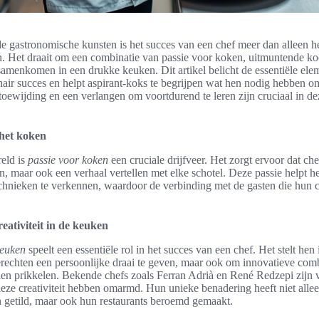
e gastronomische kunsten is het succes van een chef meer dan alleen h
en. Het draait om een combinatie van passie voor koken, uitmuntende 
e samenkomen in een drukke keuken. Dit artikel belicht de essentiële ele
inair succes en helpt aspirant-koks te begrijpen wat hen nodig hebben
 toewijding en een verlangen om voortdurend te leren zijn cruciaal in d
 het koken
reld is
passie voor koken
een cruciale drijfveer. Het zorgt ervoor dat che
n, maar ook een verhaal vertellen met elke schotel. Deze passie helpt 
echnieken te verkennen, waardoor de verbinding met de gasten die hun c
eativiteit in de keuken
keuken
speelt een essentiële rol in het succes van een chef. Het stelt hen 
erechten een persoonlijke draai te geven, maar ook om innovatieve comb
len prikkelen. Bekende chefs zoals Ferran Adrià en René Redzepi zijn
deze creativiteit hebben omarmd. Hun unieke benadering heeft niet allee
n getild, maar ook hun restaurants beroemd gemaakt.