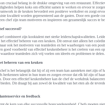
an cruciaal belang in de drukke omgeving van een restaurant. Effectie
igheden helpen koks om efficiënt samen te werken en ervoor te zorgen
 Teamwork in de keuken bevordert een positieve werksfeer en zorgt ervo
juiste kwaliteit worden gepresenteerd aan de gasten. Door een goede co
een chef zijn team motiveren en inspireren om gezamenlijk succes te be
ef succesvol?
ef combineert zijn kooktalent met sterke leiderschapskwaliteiten. Leide
ij het effectief beheren van een keuken. Dit omvat niet alleen het coördi
ar ook het motiveren van teamleden en het waarborgen van een posit
 goed voorbeeld van effectief keukenbeheer is het creëren van een o
, waardoor teamleden zich vrij voelen om ideeën en problemen te delen.
het beheren van een keuken
chef is het belangrijk dat hij of zij een team kan aansteken met zijn of 
 herkennen talent in hun team en zorgen ervoor dat elk lid zijn of haar
n. Door een effectief keukenbeheer kan de chef de werkdruk balanceren
d bieden. Dit draagt bij aan zowel de kwaliteit van het eten als de tevre
lantenservice en feedback
mt de kern van elke succesvolle horecagelegenheid. Chefs moeten niet a