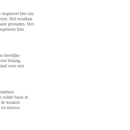
e inspireert hen om
ren. Het resultaat
aire prestaties. Het
inspireren hun
n heerlijke
root belang.
iaal voor een
chnieken
 solide basis in
n de keuken
n en nieuwe