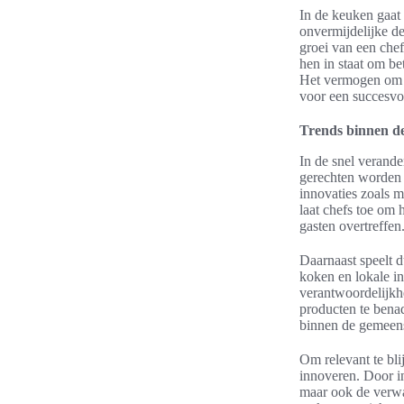
In de keuken gaat 
onvermijdelijke de
groei van een che
hen in staat om be
Het vermogen om ui
voor een succesvoll
Trends binnen de
In de snel verande
gerechten worden 
innovaties zoals m
laat chefs toe om 
gasten overtreffen
Daarnaast speelt d
koken en lokale in
verantwoordelijkh
producten te bena
binnen de gemeen
Om relevant te bli
innoveren. Door in
maar ook de verwa