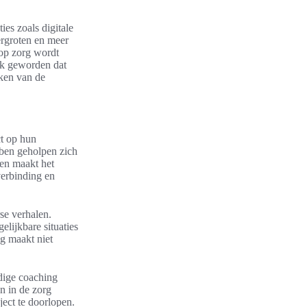
ies zoals digitale
ergroten en meer
op zorg wordt
jk geworden dat
rken van de
t op hun
bben geholpen zich
en maakt het
verbinding en
se verhalen.
lijkbare situaties
g maakt niet
dige coaching
n in de zorg
ject te doorlopen.