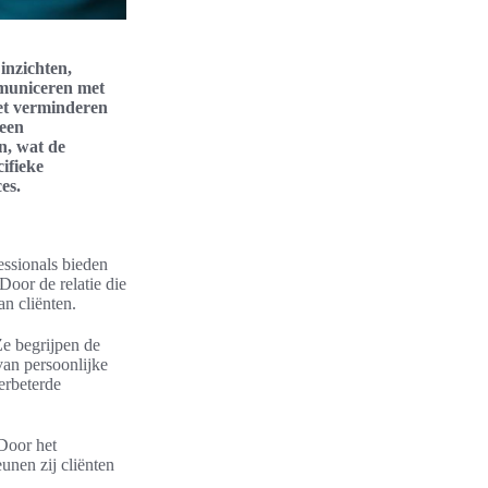
inzichten,
mmuniceren met
het verminderen
 een
n, wat de
ifieke
es.
essionals bieden
Door de relatie die
n cliënten.
Ze begrijpen de
van persoonlijke
erbeterde
 Door het
unen zij cliënten