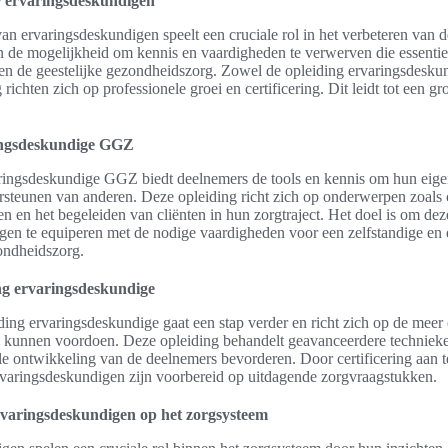
r ervaringsdeskundigen
n ervaringsdeskundigen speelt een cruciale rol in het verbeteren van d
n de mogelijkheid om kennis en vaardigheden te verwerven die essentiee
nnen de geestelijke gezondheidszorg. Zowel de opleiding ervaringsdesk
richten zich op professionele groei en certificering. Dit leidt tot een gr
ingsdeskundige GGZ
ringsdeskundige GGZ biedt deelnemers de tools en kennis om hun eigen
dersteunen van anderen. Deze opleiding richt zich op onderwerpen zoals
en en het begeleiden van cliënten in hun zorgtraject. Het doel is om dez
en te equiperen met de nodige vaardigheden voor een zelfstandige en e
zondheidszorg.
ng ervaringsdeskundige
ing ervaringsdeskundige gaat een stap verder en richt zich op de meer 
rg kunnen voordoen. Deze opleiding behandelt geavanceerdere technie
le ontwikkeling van de deelnemers bevorderen. Door certificering aan t
rvaringsdeskundigen zijn voorbereid op uitdagende zorgvraagstukken.
varingsdeskundigen op het zorgsysteem