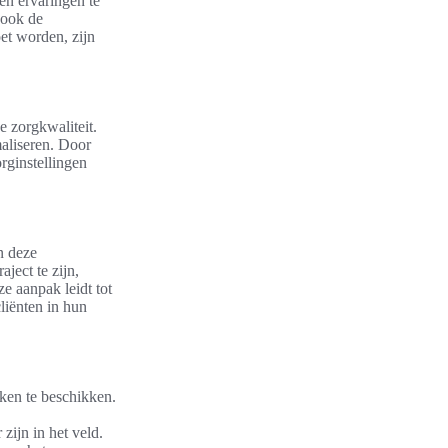
en ervaringen te
 ook de
et worden, zijn
 zorgkwaliteit.
maliseren. Door
rginstellingen
n deze
ject te zijn,
e aanpak leidt tot
liënten in hun
eken te beschikken.
zijn in het veld.