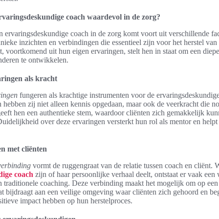
rvaringsdeskundige coach waardevol in de zorg?
 ervaringsdeskundige coach in de zorg komt voort uit verschillende fa
ieke inzichten en verbindingen die essentieel zijn voor het herstel van
t, voortkomend uit hun eigen ervaringen, stelt hen in staat om een diep
nderen te ontwikkelen.
aringen als kracht
ringen
fungeren als krachtige instrumenten voor de ervaringsdeskundig
n hebben zij niet alleen kennis opgedaan, maar ook de veerkracht die n
 geeft hen een authentieke stem, waardoor cliënten zich gemakkelijk kun
uidelijkheid over deze ervaringen versterkt hun rol als mentor en help
n met cliënten
verbinding
vormt de ruggengraat van de relatie tussen coach en cliënt.
dige coach
zijn of haar persoonlijke verhaal deelt, ontstaat er vaak een 
n traditionele coaching. Deze verbinding maakt het mogelijk om op een 
 bijdraagt aan een veilige omgeving waar cliënten zich gehoord en be
itieve impact hebben op hun herstelproces.