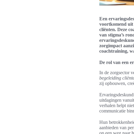
Een ervaringsdesk
voortkomend uit 
cliënten. Deze c
van stigma’s ron
ervaringsdeskund
zorgimpact aanzie
coachtraining, w
De rol van een e
In de zorgsector v
begeleiding cliënt
zij opbouwen, creë
Ervaringsdeskundig
uitdagingen vanuit
verhalen helpt nie
communicatie bi
Hun betrokkenheid 
aanbieden van pers
op een weg naar he