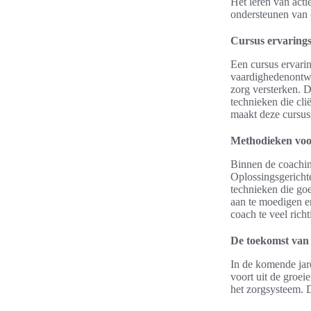
Het leren van acti
ondersteunen van c
Cursus ervaring
Een cursus ervarin
vaardighedenontwi
zorg versterken. 
technieken die cli
maakt deze cursus
Methodieken voo
Binnen de coaching
Oplossingsgericht
technieken die go
aan te moedigen e
coach te veel richt
De toekomst van 
In de komende jare
voort uit de groe
het zorgsysteem. 