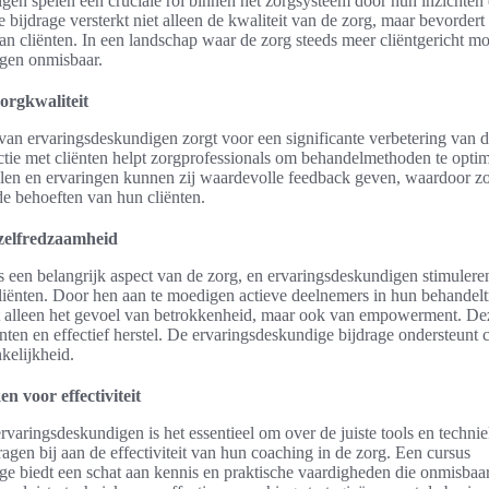
gen spelen een cruciale rol binnen het zorgsysteem door hun inzichten 
 bijdrage versterkt niet alleen de kwaliteit van de zorg, maar bevordert
n cliënten. In een landschap waar de zorg steeds meer cliëntgericht mo
gen onmisbaar.
orgkwaliteit
an ervaringsdeskundigen zorgt voor een significante verbetering van de
ctie met cliënten helpt zorgprofessionals om behandelmethoden te opti
alen en ervaringen kunnen zij waardevolle feedback geven, waardoor zo
de behoeften van hun cliënten.
zelfredzaamheid
s een belangrijk aspect van de zorg, en ervaringsdeskundigen stimulere
liënten. Door hen aan te moedigen actieve deelnemers in hun behandeltra
t alleen het gevoel van betrokkenheid, maar ook van empowerment. Dez
nten en effectief herstel. De ervaringsdeskundige bijdrage ondersteunt c
kelijkheid.
en voor effectiviteit
rvaringsdeskundigen is het essentieel om over de juiste tools en techni
gen bij aan de effectiviteit van hun coaching in de zorg. Een cursus
e biedt een schat aan kennis en praktische vaardigheden die onmisbaar 