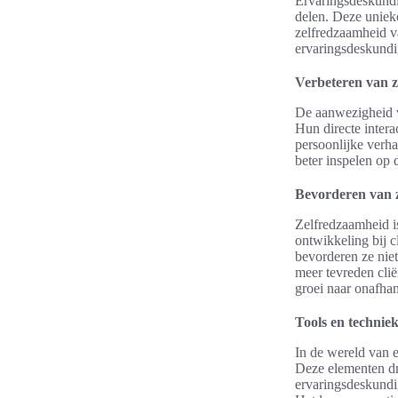
Ervaringsdeskundi
delen. Deze unieke
zelfredzaamheid va
ervaringsdeskundi
Verbeteren van z
De aanwezigheid v
Hun directe intera
persoonlijke verh
beter inspelen op 
Bevorderen van 
Zelfredzaamheid i
ontwikkeling bij c
bevorderen ze nie
meer tevreden clië
groei naar onafhan
Tools en techniek
In de wereld van e
Deze elementen dra
ervaringsdeskundig