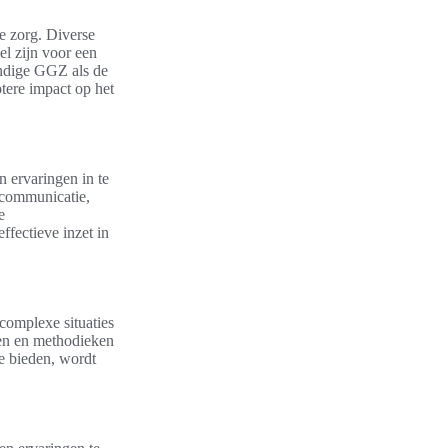
e zorg. Diverse
l zijn voor een
undige GGZ als de
otere impact op het
 ervaringen in te
 communicatie,
e
ffectieve inzet in
complexe situaties
ken en methodieken
e bieden, wordt