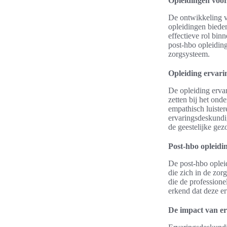
Opleidingen voo
De ontwikkeling va
opleidingen biede
effectieve rol bi
post-hbo opleiding 
zorgsysteem.
Opleiding ervar
De opleiding erva
zetten bij het on
empathisch luister
ervaringsdeskundig
de geestelijke ge
Post-hbo opleidi
De post-hbo opleid
die zich in de zo
die de professione
erkend dat deze e
De impact van er