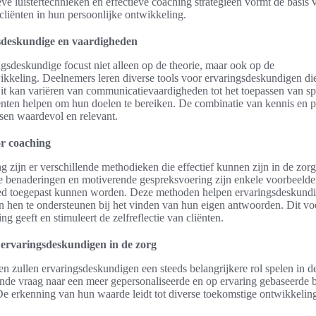
eve luistertechnieken en effectieve coaching strategieën vormt de basis 
liënten in hun persoonlijke ontwikkeling.
sdeskundige en vaardigheden
gsdeskundige focust niet alleen op de theorie, maar ook op de
kkeling. Deelnemers leren diverse tools voor ervaringsdeskundigen die
Dit kan variëren van communicatievaardigheden tot het toepassen van sp
ënten helpen om hun doelen te bereiken. De combinatie van kennis en p
sen waardevol en relevant.
r coaching
 zijn er verschillende methodieken die effectief kunnen zijn in de zorg
e benaderingen en motiverende gespreksvoering zijn enkele voorbeeld
ed toegepast kunnen worden. Deze methoden helpen ervaringsdeskundi
n hen te ondersteunen bij het vinden van hun eigen antwoorden. Dit vo
ing geeft en stimuleert de zelfreflectie van cliënten.
ervaringsdeskundigen in de zorg
n zullen ervaringsdeskundigen een steeds belangrijkere rol spelen in d
iende vraag naar een meer gepersonaliseerde en op ervaring gebaseerde
De erkenning van hun waarde leidt tot diverse toekomstige ontwikkelin