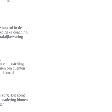
voor het
 hun rol in de
ecifieke coaching
raktijkervaring
.
en van coaching
gen om cliënten
orkomt dat de
e zorg. Dit komt
 benadering binnen
gen.