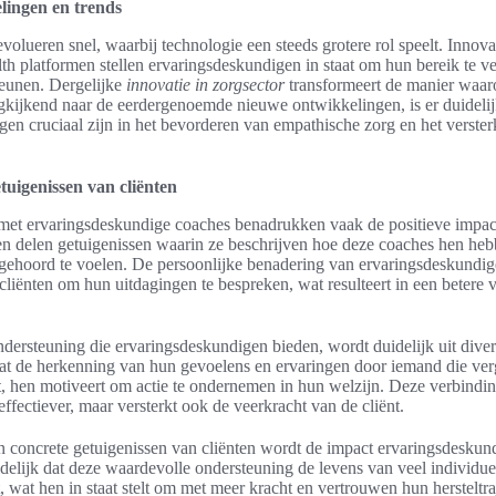
lingen en trends
volueren snel, waarbij technologie een steeds grotere rol speelt. Innovat
th platformen stellen ervaringsdeskundigen in staat om hun bereik te v
teunen. Dergelijke
innovatie in zorgsector
transformeert de manier waar
kijkend naar de eerdergenoemde nieuwe ontwikkelingen, is er duideli
en cruciaal zijn in het bevorderen van empathische zorg en het verste
tuigenissen van cliënten
 met ervaringsdeskundige coaches benadrukken vaak de positieve impac
len delen getuigenissen waarin ze beschrijven hoe deze coaches hen he
gehoord te voelen. De persoonlijke benadering van ervaringsdeskundig
liënten om hun uitdagingen te bespreken, wat resulteert in een betere 
dersteuning die ervaringsdeskundigen bieden, wordt duidelijk uit diver
at de herkenning van hun gevoelens en ervaringen door iemand die verge
, hen motiveert om actie te ondernemen in hun welzijn. Deze verbindin
effectiever, maar versterkt ook de veerkracht van de cliënt.
n concrete getuigenissen van cliënten wordt de impact ervaringsdeskun
uidelijk dat deze waardevolle ondersteuning de levens van veel individue
t, wat hen in staat stelt om met meer kracht en vertrouwen hun hersteltra