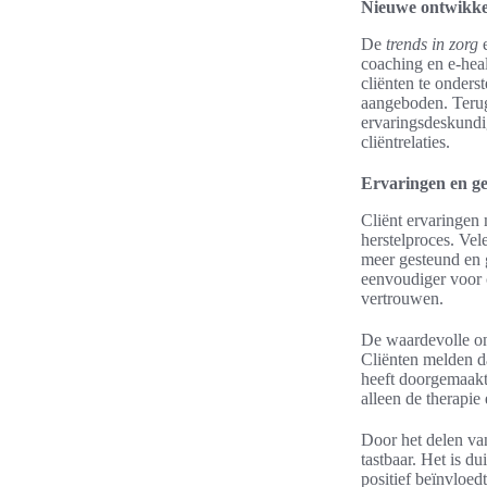
Nieuwe ontwikke
De
trends in zorg
e
coaching en e-heal
cliënten te onders
aangeboden. Terug
ervaringsdeskundig
cliëntrelaties.
Ervaringen en ge
Cliënt ervaringen
herstelproces. Ve
meer gesteund en 
eenvoudiger voor c
vertrouwen.
De waardevolle on
Cliënten melden d
heeft doorgemaakt
alleen de therapie 
Door het delen va
tastbaar. Het is d
positief beïnvloed