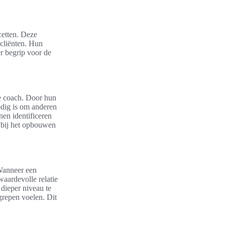
cetten. Deze
 cliënten. Hun
er begrip voor de
e coach. Door hun
odig is om anderen
nen identificeren
t bij het opbouwen
 Wanneer een
waardevolle relatie
dieper niveau te
grepen voelen. Dit