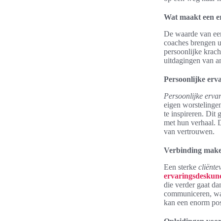
Wat maakt een e
De waarde van een
coaches brengen un
persoonlijke krach
uitdagingen van a
Persoonlijke erv
Persoonlijke erva
eigen worstelinge
te inspireren. Dit
met hun verhaal. D
van vertrouwen.
Verbinding make
Een sterke
cliënte
ervaringsdeskun
die verder gaat da
communiceren, wat
kan een enorm pos