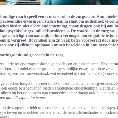
undige coach speelt een cruciale rol in de zorgsector. Hun unieke 
persoonlijke ervaringen, stellen hen in staat om authentiek te co
oaches bieden niet alleen ondersteuning, maar dragen ook bij aan 
dom psychische gezondheidsproblemen. De waarde in de zorg van
ige coach ligt voornamelijk in hun vermogen om empathie te tone
nlijk vergroot. Bovendien zijn zij vaak beter voorbereid door spec
aardoor zij cliënten optimaal kunnen begeleiden in hun herstelproc
rvaringsdeskundige coach in de zorg
ervult de rol ervaringsdeskundige coach een cruciale functie. Deze prof
en
door hun unieke achtergrond en persoonlijke ervaringen in te zetten. 
ren zij een vertrouwensband, wat essentieel is voor het
herstelproces
va
e coaches fungeren als een schakel tussen cliënten en zorgverleners. 
 een eerste perspectief en bieden emotionele ondersteuning. Het delen 
t alleen bij het opbouwen van connecties, maar draagt ook bij aan een v
nnen
multidisciplinaire teams
.
in de zorgsector leidt tot een effectievere aanpak van behandelingen.
pectieven en inzichten verbeteren zij de behandelmethodes en onderste
rstel.