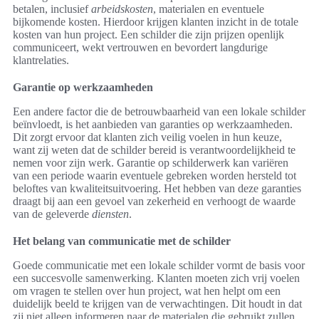
betalen, inclusief
arbeidskosten
, materialen en eventuele
bijkomende kosten. Hierdoor krijgen klanten inzicht in de totale
kosten van hun project. Een schilder die zijn prijzen openlijk
communiceert, wekt vertrouwen en bevordert langdurige
klantrelaties.
Garantie op werkzaamheden
Een andere factor die de betrouwbaarheid van een lokale schilder
beïnvloedt, is het aanbieden van garanties op werkzaamheden.
Dit zorgt ervoor dat klanten zich veilig voelen in hun keuze,
want zij weten dat de schilder bereid is verantwoordelijkheid te
nemen voor zijn werk. Garantie op schilderwerk kan variëren
van een periode waarin eventuele gebreken worden hersteld tot
beloftes van kwaliteitsuitvoering. Het hebben van deze garanties
draagt bij aan een gevoel van zekerheid en verhoogt de waarde
van de geleverde
diensten
.
Het belang van communicatie met de schilder
Goede communicatie met een lokale schilder vormt de basis voor
een succesvolle samenwerking. Klanten moeten zich vrij voelen
om vragen te stellen over hun project, wat hen helpt om een
duidelijk beeld te krijgen van de verwachtingen. Dit houdt in dat
zij niet alleen informeren naar de materialen die gebruikt zullen