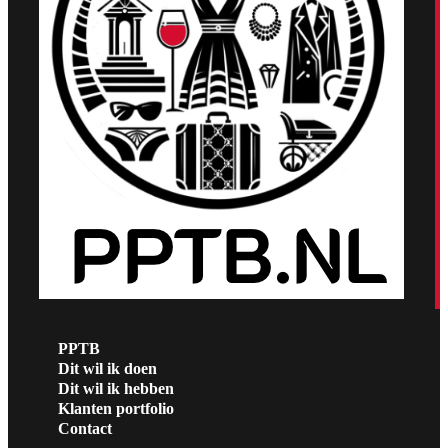
PPTB
Dit wil ik doen
Dit wil ik hebben
Klanten portfolio
Contact