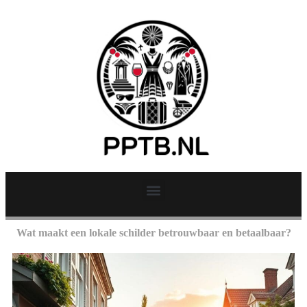
Wat maakt een lokale schilder betrouwbaar en betaalbaar?