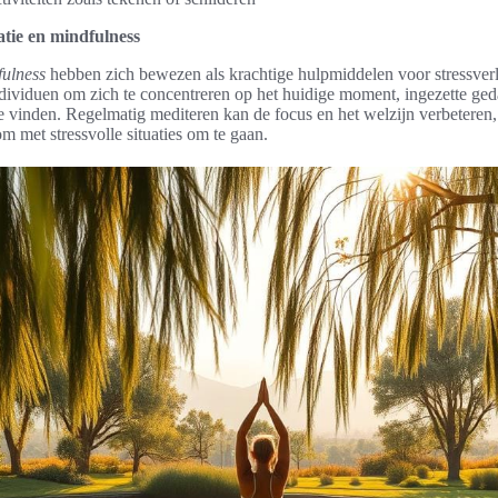
atie en mindfulness
fulness
hebben zich bewezen als krachtige hulpmiddelen voor stressverl
ndividuen om zich te concentreren op het huidige moment, ingezette geda
 te vinden. Regelmatig mediteren kan de focus en het welzijn verbetere
 om met stressvolle situaties om te gaan.