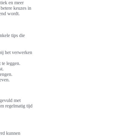
itiek en meer
t betere keuzes in
kend wordt.
nkele tips die
bij het verwerken
 te leggen.
t.
rengen.
even.
 gevuld met
m regelmatig tijd
eerd kunnen