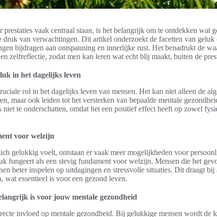
 prestaties vaak centraal staan, is het belangrijk om te ontdekken wat
 druk van verwachtingen. Dit artikel onderzoekt de facetten van geluk 
ngen bijdragen aan ontspanning en innerlijke rust. Het benadrukt de w
 en zelfreflectie, zodat men kan leren wat echt blij maakt, buiten de pre
uk in het dagelijks leven
ruciale rol in het dagelijks leven van mensen. Het kan niet alleen de alg
ren, maar ook leiden tot het versterken van bepaalde mentale gezondhei
 niet te onderschatten, omdat het een positief effect heeft op zowel fysi
ent voor welzijn
ch gelukkig voelt, ontstaan er vaak meer mogelijkheden voor persoonli
uk fungeert als een stevig fundament voor welzijn. Mensen die het gev
nen beter inspelen op uitdagingen en stressvolle situaties. Dit draagt bi
, wat essentieel is voor een gezond leven.
langrijk is voor jouw mentale gezondheid
irecte invloed op mentale gezondheid. Bij gelukkige mensen wordt de k