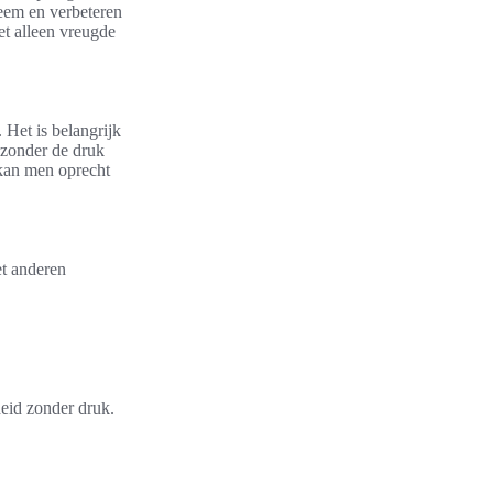
eem en verbeteren
et alleen vreugde
 Het is belangrijk
 zonder de druk
 kan men oprecht
et anderen
heid zonder druk.