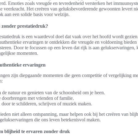
erd. Emoties zoals vreugde en tevredenheid versterken het immuunsyst
le veerkracht. Het creëren van geluksbevorderende gewoonten levert ni
k aan een solide basis voor welzijn.
j zonder prestatiedruk?
estatiedruk is een waardevol doel dat vaak over het hoofd wordt gezien.
authentieke ervaringen te ontdekken die vreugde en voldoening bieden
steren. Door te focussen op een leven dat rijk is aan gelukservaringen,
agelijkse momenten.
uthentieke ervaringen
ingen zijn diepgaande momenten die geen competitie of vergelijking m
n:
 de natuur en genieten van de schoonheid om je heen.
e doorbrengen met vrienden of familie.
n door te schilderen, schrijven of muziek maken.
bieden niet alleen ontspanning, maar helpen ook bij het creëren van blij
 gelukservaringen die ons leven betekenisvol maken.
 blijheid te ervaren zonder druk