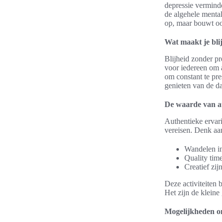
depressie vermind
de algehele menta
op, maar bouwt oo
Wat maakt je bli
Blijheid zonder pr
voor iedereen om 
om constant te pre
genieten van de d
De waarde van a
Authentieke ervar
vereisen. Denk aa
Wandelen in
Quality tim
Creatief zij
Deze activiteiten 
Het zijn de kleine
Mogelijkheden om