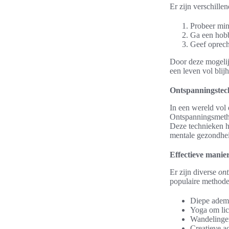
Er zijn verschille
Probeer min
Ga een hobby
Geef oprech
Door deze mogelij
een leven vol blij
Ontspanningstech
In een wereld vol
Ontspanningsmetho
Deze technieken he
mentale gezondhe
Effectieve manie
Er zijn diverse
ont
populaire methodes
Diepe adem
Yoga om lic
Wandelingen
Creatieve ac