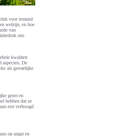
 geluk voor iemand
en welzijn, en hoe
aarde van
statiedruk om.
ehele kwaliteit
d aspecten. De
eke als geestelijke
jke groei en
oel hebben dat ze
j aan een verhoogd
ans op angst en