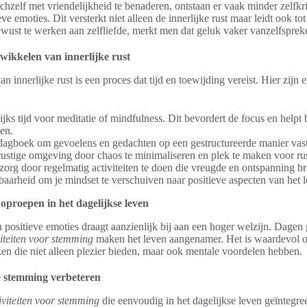
chzelf met vriendelijkheid te benaderen, ontstaan er vaak minder zelfkr
ve emoties. Dit versterkt niet alleen de innerlijke rust maar leidt ook to
ewust te werken aan zelfliefde, merkt men dat geluk vaker vanzelfspre
wikkelen van innerlijke rust
 innerlijke rust is een proces dat tijd en toewijding vereist. Hier zijn e
ks tijd voor meditatie of mindfulness. Dit bevordert de focus en helpt 
en.
 dagboek om gevoelens en gedachten op een gestructureerde manier vast
rustige omgeving door chaos te minimaliseren en plek te maken voor rus
org door regelmatig activiteiten te doen die vreugde en ontspanning b
aarheid om je mindset te verschuiven naar positieve aspecten van het l
 oproepen in het dagelijkse leven
 positieve emoties draagt aanzienlijk bij aan een hoger welzijn. Dagen
viteiten voor stemming
maken het leven aangenamer. Het is waardevol o
aken die niet alleen plezier bieden, maar ook mentale voordelen hebben.
je stemming verbeteren
iviteiten voor stemming
die eenvoudig in het dagelijkse leven geïntegr