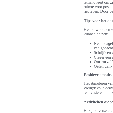
iemand leert om zi
ruimte voor positie
het leven. Door b
Tips voor het ont
Het ontwikkelen van
kunnen helpen:
Neem dagelij
van gedacht
Schrijf een
Creëer een 
Omarm zelfz
Oefen dankb
Positieve emoties
Het stimuleren van
vreugdevolle
acti
te investeren in t
Activiteiten die 
Er zijn diverse
act