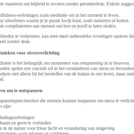
nde manieren om blijheid te ervaren zonder prestatiedruk. Enkele suggest
dfulness-oefeningen zoals meditatie om in het moment te leven.
 uitoefenen waarin je je passie kwijt kunt, zoals tuinieren of koken.
te complimenten aan mensen om hen en jezelf te laten stralen.
kheden te verkennen, kan men meer authentieke ervaringen opdoen die
heid zonder druk.
nieken voor stressverlichting
 drukte is het belangrijk om momenten van
ontspanning
in te bouwen.
den spelen een cruciale rol in het verminderen van stress en bevorder
lpen niet alleen bij het herstellen van de balans in ons leven, maar on
id.
ren om te ontspannen
spanningstechnieken
die mensen kunnen toepassen om stress te verlich
 zijn:
halingsoefeningen
haam en geest te verbinden
 in de natuur voor frisse lucht en verandering van omgeving
tiviteiten zoals tekenen of schilderen