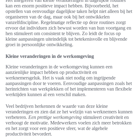
Het integreren van kleine veranderingen in dagelijkse routines
kan een enorm positieve impact hebben. Bijvoorbeeld, het
opstellen van eenvoudige dagelijkse taken helpt niet alleen bij het
organiseren van de dag, maar ook bij het ontwikkelen
vanzelfdiscipline. Regelmatige reflectie op deze routines zorgt
ervoor dat individuen zich bewust worden van hun voortgang en
hen stimuleert om consistent te blijven. Zo leidt de focus op
kleine aanpassingen uiteindelijk tot betekenisvolle en blijvende
groei in persoonlijke ontwikkeling.
Kleine veranderingen in de werkomgeving
Kleine veranderingen in de werkomgeving kunnen een
aanzienlijke impact hebben op productiviteit en
werknemersgeluk. Het is vaak niet nodig om ingrijpende
aanpassingen door te voeren. Eenvoudige aanpassingen zoals het
herinrichten van werkplekken of het implementeren van flexibele
werktijden kunnen al een verschil maken.
Veel bedrijven herkennen de waarde van deze kleine
veranderingen en zien dat ze het welzijn van werknemers kunnen
verbeteren.
Een prettige werkomgeving
stimuleert creativiteit en
verhoogt de motivatie. Medewerkers voelen zich meer betrokken
en het zorgt voor een positieve sfeer, wat de algehele
productiviteit bevordert.