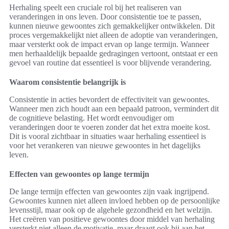
Herhaling speelt een cruciale rol bij het realiseren van
veranderingen in ons leven. Door consistentie toe te passen,
kunnen nieuwe gewoontes zich gemakkelijker ontwikkelen. Dit
proces vergemakkelijkt niet alleen de adoptie van veranderingen,
maar versterkt ook de impact ervan op lange termijn. Wanneer
men herhaaldelijk bepaalde gedragingen vertoont, ontstaat er een
gevoel van routine dat essentieel is voor blijvende verandering.
Waarom consistentie belangrijk is
Consistentie in acties bevordert de effectiviteit van gewoontes.
Wanneer men zich houdt aan een bepaald patroon, vermindert dit
de cognitieve belasting. Het wordt eenvoudiger om
veranderingen door te voeren zonder dat het extra moeite kost.
Dit is vooral zichtbaar in situaties waar herhaling essentieel is
voor het verankeren van nieuwe gewoontes in het dagelijks
leven.
Effecten van gewoontes op lange termijn
De lange termijn effecten van gewoontes zijn vaak ingrijpend.
Gewoontes kunnen niet alleen invloed hebben op de persoonlijke
levensstijl, maar ook op de algehele gezondheid en het welzijn.
Het creëren van positieve gewoontes door middel van herhaling
versterkt niet alleen de motivatie, maar draagt ook bij aan het