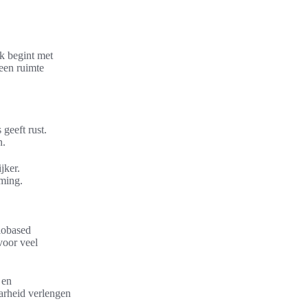
jk begint met
een ruimte
geeft rust.
n.
jker.
mming.
iobased
voor veel
 en
arheid verlengen