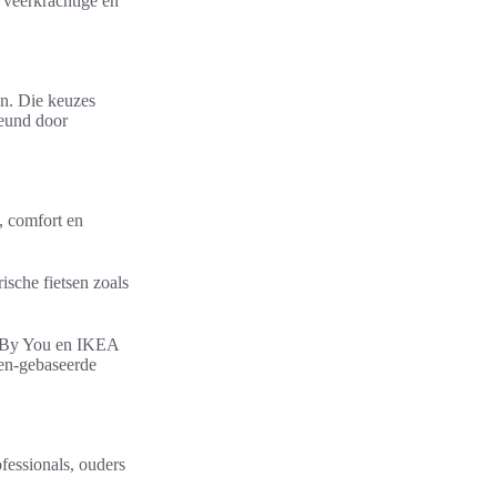
 veerkrachtige en
en. Die keuzes
teund door
, comfort en
sche fietsen zoals
ke By You en IKEA
den-gebaseerde
fessionals, ouders