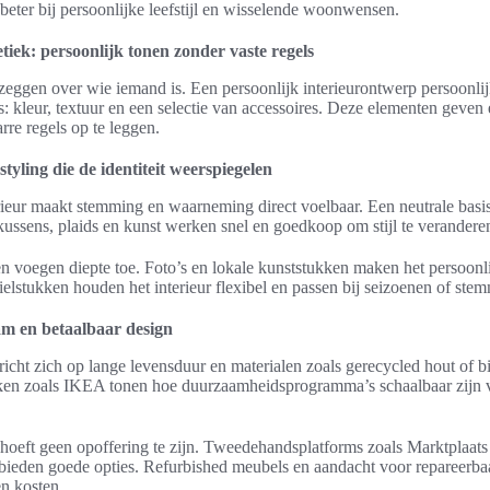
 beter bij persoonlijke leefstijl en wisselende woonwensen.
tiek: persoonlijk tonen zonder vaste regels
 zeggen over wie iemand is. Een persoonlijk interieurontwerp persoonli
 kleur, textuur en een selectie van accessoires. Deze elementen geven 
rre regels op te leggen.
tyling die de identiteit weerspiegelen
ieur maakt stemming en waarneming direct voelbaar. Een neutrale basis 
ussens, plaids en kunst werken snel en goedkoop om stijl te verandere
n voegen diepte toe. Foto’s en lokale kunststukken maken het persoonli
ielstukken houden het interieur flexibel en passen bij seizoenen of ste
m en betaalbaar design
icht zich op lange levensduur en materialen zoals gerecycled hout of b
ken zoals IKEA tonen hoe duurzaamheidsprogramma’s schaalbaar zijn 
 hoeft geen opoffering te zijn. Tweedehandsplatforms zoals Marktplaats
bieden goede opties. Refurbished meubels en aandacht voor repareerba
n kosten.