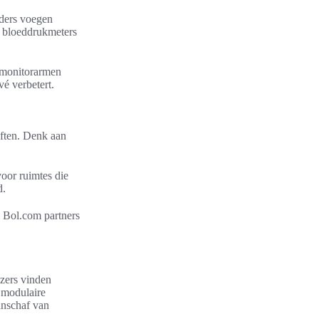
ders voegen
s bloeddrukmeters
e monitorarmen
é verbetert.
eften. Denk aan
voor ruimtes die
d.
. Bol.com partners
zers vinden
 modulaire
anschaf van