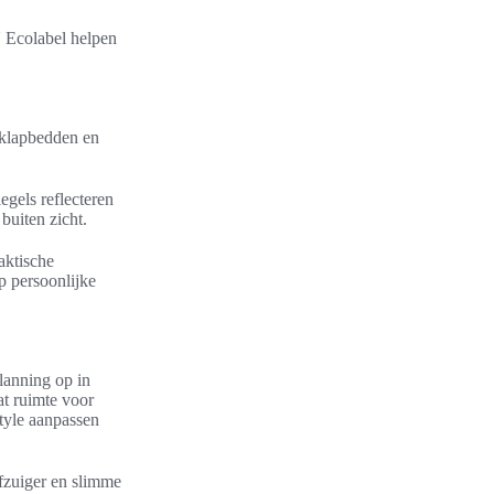
U Ecolabel helpen
opklapbedden en
gels reflecteren
buiten zicht.
aktische
p persoonlijke
lanning op in
t ruimte voor
style aanpassen
ofzuiger en slimme