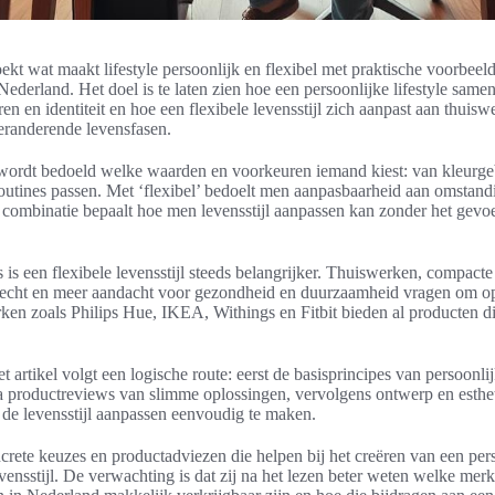
oekt wat maakt lifestyle persoonlijk en flexibel met praktische voorbeel
e Nederland. Het doel is te laten zien hoe een persoonlijke lifestyle sam
n en identiteit en hoe een flexibele levensstijl zich aanpast aan thuisw
randerende levensfasen.
 wordt bedoeld welke waarden en voorkeuren iemand kiest: van kleurge
routines passen. Met ‘flexibel’ bedoelt men aanpasbaarheid aan omstand
combinatie bepaalt hoe men levensstijl aanpassen kan zonder het gevoel
is een flexibele levensstijl steeds belangrijker. Thuiswerken, compact
echt en meer aandacht voor gezondheid en duurzaamheid vragen om op
n zoals Philips Hue, IKEA, Withings en Fitbit bieden al producten di
artikel volgt een logische route: eerst de basisprincipes van persoonl
 productreviews van slimme oplossingen, vervolgens ontwerp en estheti
 de levensstijl aanpassen eenvoudig te maken.
crete keuzes en productadviezen die helpen bij het creëren van een perso
evensstijl. De verwachting is dat zij na het lezen beter weten welke mer