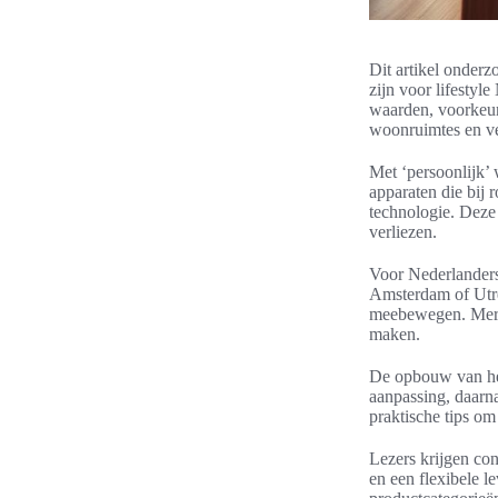
Dit artikel onderz
zijn voor lifestyl
waarden, voorkeure
woonruimtes en ve
Met ‘persoonlijk’
apparaten die bij 
technologie. Deze 
verliezen.
Voor Nederlanders 
Amsterdam of Utr
meebewegen. Merke
maken.
De opbouw van het 
aanpassing, daarna
praktische tips om
Lezers krijgen con
en een flexibele l