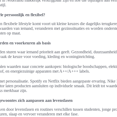
 in Nederland makkelijk verkrijgbaar zijn en hoe die bijdragen aan een
ijl.
le persoonlijk en flexibel?
n flexibele lifestyle komt voort uit kleine keuzes die dagelijks terugker
e waarden van iemand, veranderen met gezinssituaties en worden onders
sten op maat.
rden en voorkeuren als basis
den sturen waar iemand prioriteit aan geeft. Gezondheid, duurzaamheid
 vaak de keuze voor voeding, kleding en woninginrichting.
alen waarden naar concrete aankopen: biologische boodschappen, elektri
f, en energiezuinige apparaten met A++/A+++ labels.
et personalisatie. Spotify en Netflix bieden aangepaste ervaring. Ni
r laten producten aansluiten op individuele smaak. Dit leidt tot waar
ks merkbaar zijn.
gewoontes zich aanpassen aan levensfasen
en door levensfasen en routines verschillen tussen studenten, jonge pro
ren, slaap en vervoer veranderen met elke fase.