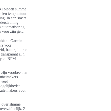
RI bieden slimme
gelen temperatuur
ng. In een smart
ndersteuning
n automatisering
voor zijn geld.
tbit en Garmin
ers voor
d, batterijduur en
transparant zijn.
ody en BPM
zijn voorbeelden
eubelmakers
 veel
mogelijkheden
kale makers voor
ws over slimme
verzichtelijk. Zo