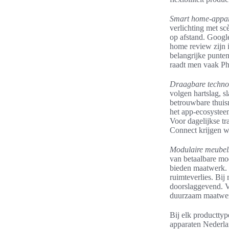
Smart home-appa
verlichting met s
op afstand. Googl
home review zijn i
belangrijke punten
raadt men vaak Ph
Draagbare techno
volgen hartslag, s
betrouwbare thuism
het app‑ecosysteem
Voor dagelijkse tr
Connect krijgen w
Modulaire meubel
van betaalbare mo
bieden maatwerk. 
ruimteverlies. Bi
doorslaggevend. V
duurzaam maatwe
Bij elk producttyp
apparaten Nederla