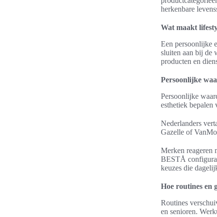
productcategorieën
herkenbare levensst
Wat maakt lifesty
Een persoonlijke e
sluiten aan bij d
producten en dien
Persoonlijke waa
Persoonlijke waar
esthetiek bepalen
Nederlanders vert
Gazelle of VanMoo
Merken reageren m
BESTÅ configurato
keuzes die dagelij
Hoe routines en 
Routines verschuiv
en senioren. Werku