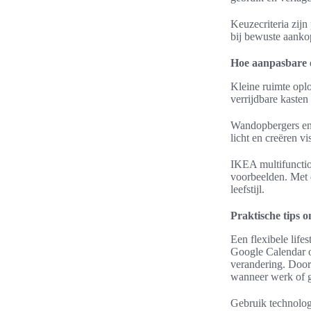
Keuzecriteria zijn
bij bewuste aanko
Hoe aanpasbare o
Kleine ruimte oplo
verrijdbare kasten
Wandopbergers en 
licht en creëren v
IKEA multifunctio
voorbeelden. Met 
leefstijl.
Praktische tips om
Een flexibele life
Google Calendar o
verandering. Door 
wanneer werk of g
Gebruik technologi