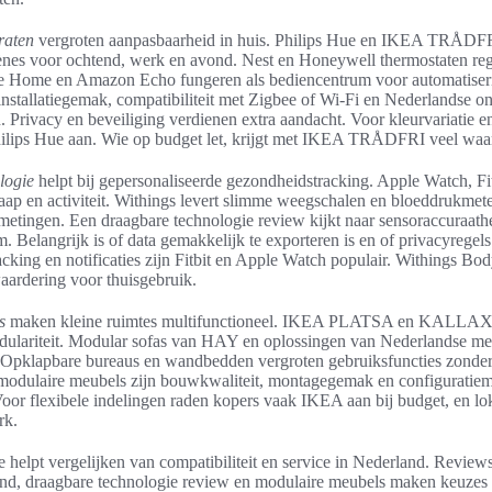
raten
vergroten aanpasbaarheid in huis. Philips Hue en IKEA TRÅDF
cènes voor ochtend, werk en avond. Nest en Honeywell thermostaten re
e Home en Amazon Echo fungeren als bediencentrum voor automatiseri
nstallatiegemak, compatibiliteit met Zigbee of Wi‑Fi en Nederlandse o
. Privacy en beveiliging verdienen extra aandacht. Voor kleurvariatie e
ilips Hue aan. Wie op budget let, krijgt met IKEA TRÅDFRI veel waar 
logie
helpt bij gepersonaliseerde gezondheidstracking. Apple Watch, Fi
laap en activiteit. Withings levert slimme weegschalen en bloeddrukmet
etingen. Een draagbare technologie review kijkt naar sensoraccuraathei
. Belangrijk is of data gemakkelijk te exporteren is en of privacyregels 
acking en notificaties zijn Fitbit en Apple Watch populair. Withings B
aardering voor thuisgebruik.
s
maken kleine ruimtes multifunctioneel. IKEA PLATSA en KALLAX 
dulariteit. Modular sofas van HAY en oplossingen van Nederlandse m
Opklapbare bureaus en wandbedden vergroten gebruiksfuncties zonder
j modulaire meubels zijn bouwkwaliteit, montagegemak en configuratie
oor flexibele indelingen raden kopers vaak IKEA aan bij budget, en lo
rk.
e helpt vergelijken van compatibiliteit en service in Nederland. Revie
nd, draagbare technologie review en modulaire meubels maken keuzes o