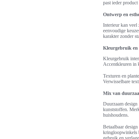
past ieder product
Ontwerp en esthe
Interieur kan veel
eenvoudige keuzes:
karakter zonder sta
Kleurgebruik en s
Kleurgebruik inter
Accentkleuren in k
Texturen en plante
Verwisselbare text
Mix van duurzaa
Duurzaam design r
kunststoffen. Mer
huishoudens.
Betaalbaar design
kringloopwinkels 
gebruik en verlage