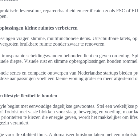
 praktisch: levensduur, repareerbaarheid en certificaten zoals FSC of E
pen.
plossingen kleine ruimtes verbeteren
ssingen vragen slimme, multifunctionele items. Uitschuifbare tafels, 
 vergroten bruikbare ruimte zonder zwaar te renoveren.
transparante scheidingswanden behouden licht en geven ordening. Spie
isuele diepte. Visuele rust en slimme opbergoplossingen houden rommel 
nele series en compacte ontwerpen van Nederlandse startups bieden pr
deze aanpassingen voelt een kleine woning groter en meer afgestemd o
 lifestyle flexibel te houden
style begint met eenvoudige dagelijkse gewoontes. Stel een wekelijkse p
f Todoist met vaste blokken voor slaap, beweging en voeding, maar laa
prioriteiten te kiezen die energie geven, wordt het makkelijker om life
ezin verandert.
e voor flexibiliteit thuis. Automatiseer huishoudtaken met een robotst