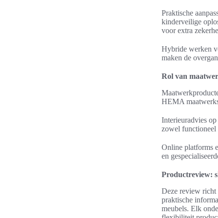
Praktische aanpas
kinderveilige opl
voor extra zekerhe
Hybride werken ve
maken de overgang 
Rol van maatwer
Maatwerkproducten
HEMA maatwerkser
Interieuradvies op
zowel functioneel 
Online platforms 
en gespecialiseerd
Productreview: sl
Deze review richt
praktische inform
meubels. Elk onder
flexibiliteit produc