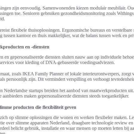
singen zijn eenvoudig. Samenwonenden kiezen modulair meubilair. Ou
ossingen toe. Senioren gebruiken gezondheidsmonitoring zoals Withing
id.
reist flexibele thuisoplossingen. Ergonomische bureaus en verstelbar
tussen kantoor en thuis makkelijker, wat de balans tussen werk en priv
kproducten en -diensten
 en gepersonaliseerde diensten sluiten nauw aan op individuele beho
vices voor kleding of DNA-gebaseerde voedingsadviezen.
 maat, zoals IKEA Family Planner of lokale interieurontwerpers, zorgt 
als persoonlijk zijn. Dit vermindert verspilling en verhoogt tevredenhei
en Nederlandse startups breiden het aanbod van maatwerkproducten uit
e aanbieders maken gepersonaliseerde diensten steeds toegankelijker.
imme producten die flexibiliteit geven
 zich op slimme oplossingen die wonen en werken flexibeler maken. Le
atie over slimme apparaten Nederland, draagbare technologie review en
deel belicht gebruik, installatie en waar mensen op moeten letten bij a
ten.