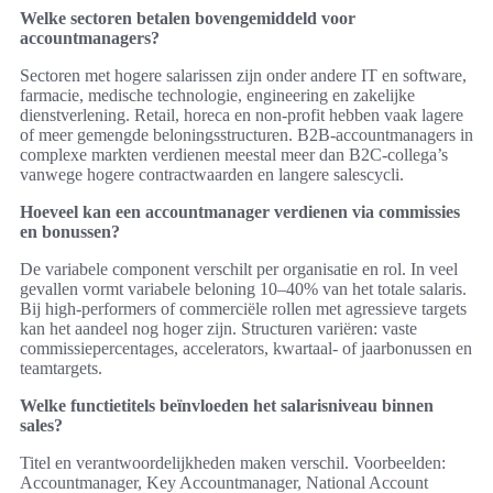
Welke sectoren betalen bovengemiddeld voor
accountmanagers?
Sectoren met hogere salarissen zijn onder andere IT en software,
farmacie, medische technologie, engineering en zakelijke
dienstverlening. Retail, horeca en non-profit hebben vaak lagere
of meer gemengde beloningsstructuren. B2B-accountmanagers in
complexe markten verdienen meestal meer dan B2C-collega’s
vanwege hogere contractwaarden en langere salescycli.
Hoeveel kan een accountmanager verdienen via commissies
en bonussen?
De variabele component verschilt per organisatie en rol. In veel
gevallen vormt variabele beloning 10–40% van het totale salaris.
Bij high-performers of commerciële rollen met agressieve targets
kan het aandeel nog hoger zijn. Structuren variëren: vaste
commissiepercentages, accelerators, kwartaal- of jaarbonussen en
teamtargets.
Welke functietitels beïnvloeden het salarisniveau binnen
sales?
Titel en verantwoordelijkheden maken verschil. Voorbeelden:
Accountmanager, Key Accountmanager, National Account