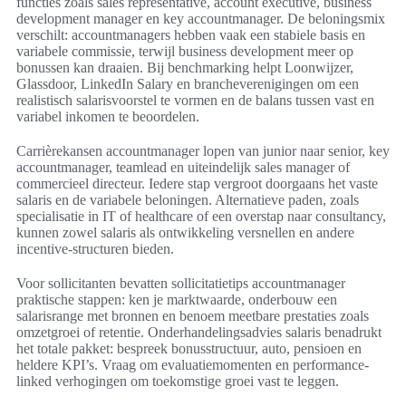
functies zoals sales representative, account executive, business
development manager en key accountmanager. De beloningsmix
verschilt: accountmanagers hebben vaak een stabiele basis en
variabele commissie, terwijl business development meer op
bonussen kan draaien. Bij benchmarking helpt Loonwijzer,
Glassdoor, LinkedIn Salary en brancheverenigingen om een
realistisch salarisvoorstel te vormen en de balans tussen vast en
variabel inkomen te beoordelen.
Carrièrekansen accountmanager lopen van junior naar senior, key
accountmanager, teamlead en uiteindelijk sales manager of
commercieel directeur. Iedere stap vergroot doorgaans het vaste
salaris en de variabele beloningen. Alternatieve paden, zoals
specialisatie in IT of healthcare of een overstap naar consultancy,
kunnen zowel salaris als ontwikkeling versnellen en andere
incentive-structuren bieden.
Voor sollicitanten bevatten sollicitatietips accountmanager
praktische stappen: ken je marktwaarde, onderbouw een
salarisrange met bronnen en benoem meetbare prestaties zoals
omzetgroei of retentie. Onderhandelingsadvies salaris benadrukt
het totale pakket: bespreek bonusstructuur, auto, pensioen en
heldere KPI’s. Vraag om evaluatiemomenten en performance-
linked verhogingen om toekomstige groei vast te leggen.