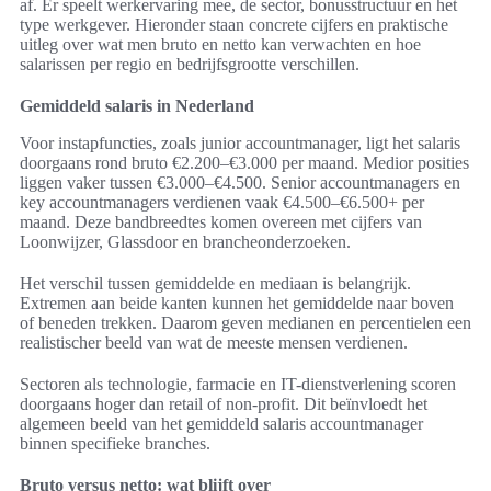
af. Er speelt werkervaring mee, de sector, bonusstructuur en het
type werkgever. Hieronder staan concrete cijfers en praktische
uitleg over wat men bruto en netto kan verwachten en hoe
salarissen per regio en bedrijfsgrootte verschillen.
Gemiddeld salaris in Nederland
Voor instapfuncties, zoals junior accountmanager, ligt het salaris
doorgaans rond bruto €2.200–€3.000 per maand. Medior posities
liggen vaker tussen €3.000–€4.500. Senior accountmanagers en
key accountmanagers verdienen vaak €4.500–€6.500+ per
maand. Deze bandbreedtes komen overeen met cijfers van
Loonwijzer, Glassdoor en brancheonderzoeken.
Het verschil tussen gemiddelde en mediaan is belangrijk.
Extremen aan beide kanten kunnen het gemiddelde naar boven
of beneden trekken. Daarom geven medianen en percentielen een
realistischer beeld van wat de meeste mensen verdienen.
Sectoren als technologie, farmacie en IT-dienstverlening scoren
doorgaans hoger dan retail of non-profit. Dit beïnvloedt het
algemeen beeld van het gemiddeld salaris accountmanager
binnen specifieke branches.
Bruto versus netto: wat blijft over