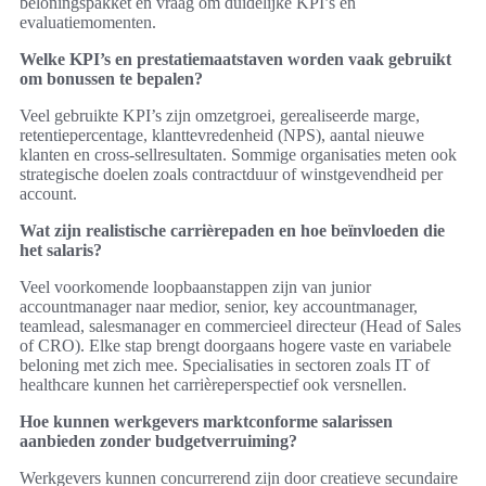
beloningspakket en vraag om duidelijke KPI’s en
evaluatiemomenten.
Welke KPI’s en prestatiemaatstaven worden vaak gebruikt
om bonussen te bepalen?
Veel gebruikte KPI’s zijn omzetgroei, gerealiseerde marge,
retentiepercentage, klanttevredenheid (NPS), aantal nieuwe
klanten en cross-sellresultaten. Sommige organisaties meten ook
strategische doelen zoals contractduur of winstgevendheid per
account.
Wat zijn realistische carrièrepaden en hoe beïnvloeden die
het salaris?
Veel voorkomende loopbaanstappen zijn van junior
accountmanager naar medior, senior, key accountmanager,
teamlead, salesmanager en commercieel directeur (Head of Sales
of CRO). Elke stap brengt doorgaans hogere vaste en variabele
beloning met zich mee. Specialisaties in sectoren zoals IT of
healthcare kunnen het carrièreperspectief ook versnellen.
Hoe kunnen werkgevers marktconforme salarissen
aanbieden zonder budgetverruiming?
Werkgevers kunnen concurrerend zijn door creatieve secundaire