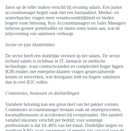
Jaren op de teller maken verschil bij ervaring salaris. Een junior
accountmanager begint vaak met een basispakket. Medior- en
seniorfuncties vragen meer verantwoordelijkheid en bieden
hogere vaste beloning. Key Accountmanagers en Sales Managers
beheren grotere portefeuilles en sturen soms teams aan, wat de
prijsvorming van salarissen verhoogt.
Sector en type klantrelaties
De sector heeft een duidelijke invloed op het salaris. De sector
invloed salaris is zichtbaar in IT, farmacie en medische
technologie, waar contractwaarden en complexiteit hoger liggen.
B2B-relaties met enterprise-klanten vragen gespecialiseerde
kennis en netwerken, wat doorgaans leidt tot hogere salarissen
dan in veel B2C-rollen.
Commissies, bonussen en doelstellingen
Variabele beloning kan een groot deel van het pakket vormen.
Commissies accountmanager bestaan vaak uit omzetprocenten,
kwartaalbonussen of accelerators bij overprestaties. Het aandeel
variabel inkomen verschilt per bedrijf; voor sommige
professionals is dat 10–40% van het totaal. Duidelijke targets en
meetbare KPI’s zoals omzetgroei of retentie zijn cruciaal voor de