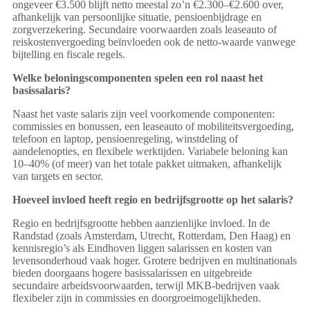
ongeveer €3.500 blijft netto meestal zo’n €2.300–€2.600 over,
afhankelijk van persoonlijke situatie, pensioenbijdrage en
zorgverzekering. Secundaire voorwaarden zoals leaseauto of
reiskostenvergoeding beïnvloeden ook de netto-waarde vanwege
bijtelling en fiscale regels.
Welke beloningscomponenten spelen een rol naast het
basissalaris?
Naast het vaste salaris zijn veel voorkomende componenten:
commissies en bonussen, een leaseauto of mobiliteitsvergoeding,
telefoon en laptop, pensioenregeling, winstdeling of
aandelenopties, en flexibele werktijden. Variabele beloning kan
10–40% (of meer) van het totale pakket uitmaken, afhankelijk
van targets en sector.
Hoeveel invloed heeft regio en bedrijfsgrootte op het salaris?
Regio en bedrijfsgrootte hebben aanzienlijke invloed. In de
Randstad (zoals Amsterdam, Utrecht, Rotterdam, Den Haag) en
kennisregio’s als Eindhoven liggen salarissen en kosten van
levensonderhoud vaak hoger. Grotere bedrijven en multinationals
bieden doorgaans hogere basissalarissen en uitgebreide
secundaire arbeidsvoorwaarden, terwijl MKB-bedrijven vaak
flexibeler zijn in commissies en doorgroeimogelijkheden.