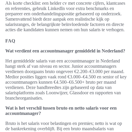
Als korte checklist: een helder cv met concrete cijfers, klantcases
en referenties, gebruik LinkedIn voor extra benchmarks en
prepareer een onderhandelingspositie gebaseerd op onderzoek.
Samenvattend biedt deze aanpak een realistische kijk op
salarisranges, de belangrijkste beïnvloedende factoren en directe
acties die kandidaten kunnen nemen om hun salaris te verhogen.
FAQ
Wat verdient een accountmanager gemiddeld in Nederland?
Het gemiddelde salaris van een accountmanager in Nederland
hangt sterk af van niveau en sector. Junior accountmanagers
verdienen doorgaans bruto ongeveer €2.200–€3.000 per maand.
Medior posities liggen vaak rond €3.000–€4.500 en senior of key
accountmanagers kunnen €4.500–€6.500+ bruto per maand
verdienen. Deze bandbreedtes zijn gebaseerd op data van
salarisplatforms zoals Loonwijzer, Glassdoor en rapporten van
brancheorganisaties.
Wat is het verschil tussen bruto en netto salaris voor een
accountmanager?
Bruto is het salaris voor belastingen en premies; netto is wat op
de bankrekening overblijft. Bij een bruto maandsalaris van