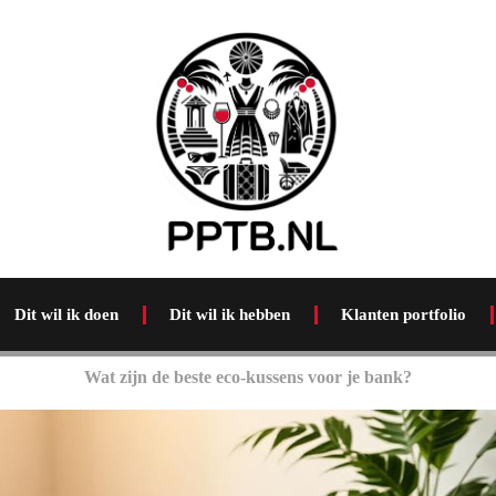
Dit wil ik doen
Dit wil ik hebben
Klanten portfolio
Wat zijn de beste eco-kussens voor je bank?