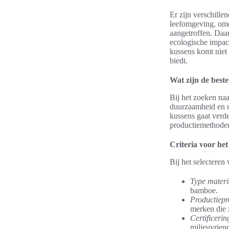
Er zijn verschill
leefomgeving, omda
aangetroffen. Daa
ecologische impac
kussens komt niet 
biedt.
Wat zijn de best
Bij het zoeken naa
duurzaamheid en m
kussens gaat verder
productiemethode
Criteria voor het
Bij het selecteren 
Type materi
bamboe.
Productiepr
merken die 
Certificerin
milieuvriend