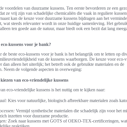
ende voordelen van duurzame kussens. Ten eerste bevorderen ze een gez
t ze vrij zijn van schadelijke chemicaliën die vaak in reguliere kusse
rnaast kan de keuze voor duurzame kussens bijdragen aan het verminde
t, wat steeds relevanter wordt in onze huidige samenleving. Het gebru
alleen ten goede aan de natuur, maar biedt ook een bezit dat lang meeg
e eco-kussens voor je bank?
r de beste eco-kussens voor je bank is het belangrijk om te letten op dive
ilieuvriendelijkheid van de kussens waarborgen. De keuze voor eco-vr
 dan alleen het uiterlijk; het betreft ook de gebruikte materialen en de
n. Neem de volgende aspecten in overweging:
 kiezen van eco-vriendelijke kussens
van eco-vriendelijke kussens is het nuttig om te kijken naar:
aal:
Kies voor natuurlijke, biologisch afbreekbare materialen zoals kato
ocessen:
Vermijd synthetische materialen die schadelijk zijn voor het mi
zich inzetten voor duurzame productie.
gen:
Zoek naar kussens met GOTS of OEKO-TEX-certificeringen, wat
elijke praktijken.