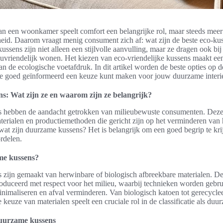
van een woonkamer speelt comfort een belangrijke rol, maar steeds meer
id. Daarom vraagt menig consument zich af: wat zijn de beste eco-kus
sens zijn niet alleen een stijlvolle aanvulling, maar ze dragen ook bi
ieuvriendelijk wonen. Het kiezen van eco-vriendelijke kussens maakt een
n de ecologische voetafdruk. In dit artikel worden de beste opties op 
je goed geïnformeerd een keuze kunt maken voor jouw duurzame interi
: Wat zijn ze en waarom zijn ze belangrijk?
 hebben de aandacht getrokken van milieubewuste consumenten. Deze 
erialen en productiemethoden die gericht zijn op het verminderen van
wat zijn duurzame kussens? Het is belangrijk om een goed begrip te kri
rdelen.
me kussens?
zijn gemaakt van herwinbare of biologisch afbreekbare materialen. D
duceerd met respect voor het milieu, waarbij technieken worden gebru
inimaliseren en afval verminderen. Van biologisch katoen tot gerecycle
 keuze van materialen speelt een cruciale rol in de classificatie als duu
uurzame kussens