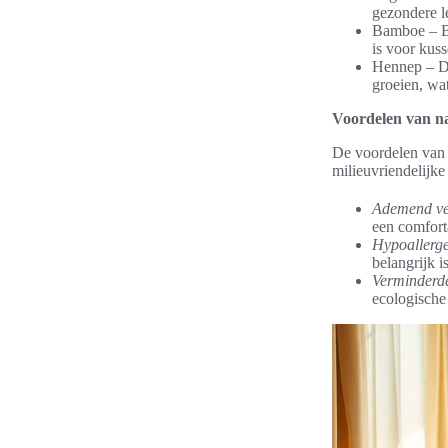
gezondere 
Bamboe – B
is voor kuss
Hennep – Dit
groeien, wat
Voordelen van na
De voordelen van n
milieuvriendelijke
Ademend v
een comfort
Hypoallerg
belangrijk i
Verminderde
ecologische 