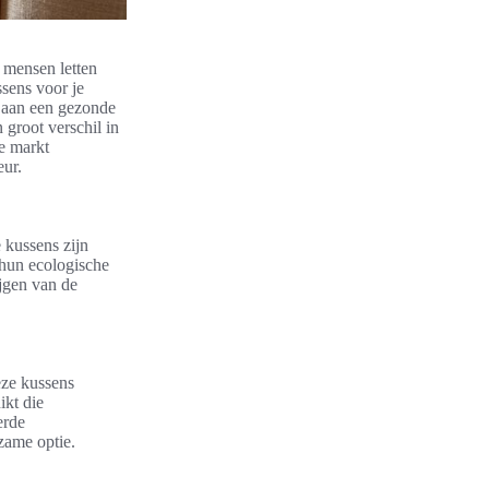
 mensen letten
sens voor je
j aan een gezonde
 groot verschil in
de markt
eur.
kussens zijn
 hun ecologische
jgen van de
eze kussens
ikt die
erde
rzame optie.