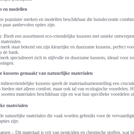
n en modellen
ene populaire merken en modellen beschikbaar die huisdecoratie combi
 paar aanbevolen opties zijn:
g:
Biedt een assortiment eco-vriendelijke kussens met unieke ontwerpen
 materialen.
merk staat bekend om zijn kleurrijke en duurzame kussens, perfect voor
op de bank.
merk specialiseert zich in stijlvolle en duurzame kussens, ideaal voor z
ssingen.
ke kussens gemaakt van natuurlijke materialen
 milieuvriendelijke kussens speelt de materiaalsamenstelling een cruciale
 bieden niet alleen comfort, maar ook tal van ecologische voordelen. H
 soorten materialen beschikbaar zijn en wat hun specifieke voordelen zi
jke materialen
nde natuurlijke materialen die vaak worden gebruikt voor de vervaardig
pties zijn:
toen – Dit materiaal is vrij van pesticiden en chemische stoffen, wat b