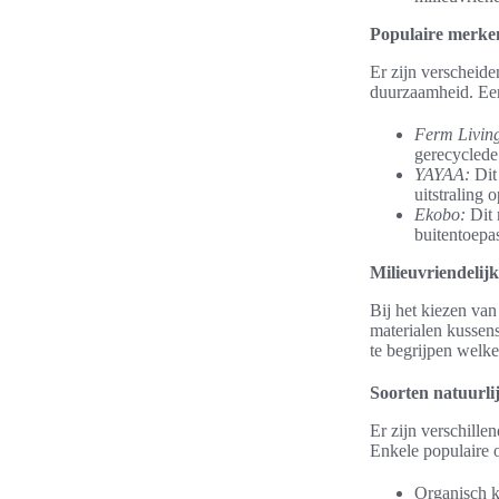
Populaire merke
Er zijn verscheid
duurzaamheid. Een
Ferm Livin
gerecyclede
YAYAA:
Dit 
uitstraling 
Ekobo:
Dit 
buitentoepa
Milieuvriendelij
Bij het kiezen van
materialen kussens
te begrijpen welke
Soorten natuurli
Er zijn verschille
Enkele populaire o
Organisch ka