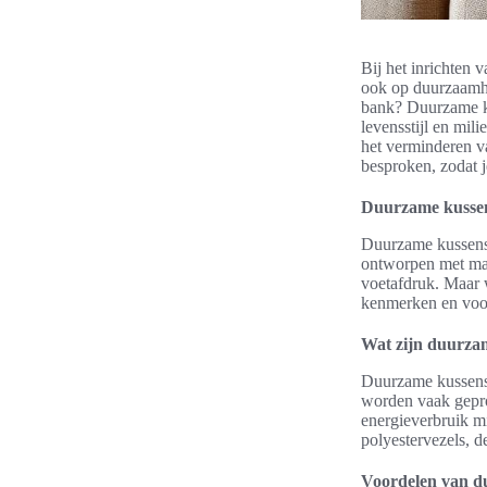
Bij het inrichten 
ook op duurzaamhe
bank? Duurzame kus
levensstijl en mil
het verminderen va
besproken, zodat 
Duurzame kussens
Duurzame kussens
ontworpen met mat
voetafdruk. Maar 
kenmerken en voo
Wat zijn duurza
Duurzame kussens 
worden vaak gepro
energieverbruik m
polyestervezels, de
Voordelen van d