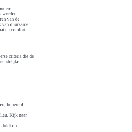
ondere
ns worden
ren van de
ik van duurzame
aat en comfort
rse criteria die de
iendelijke
en, linnen of
lieu. Kijk naar
 duidt op