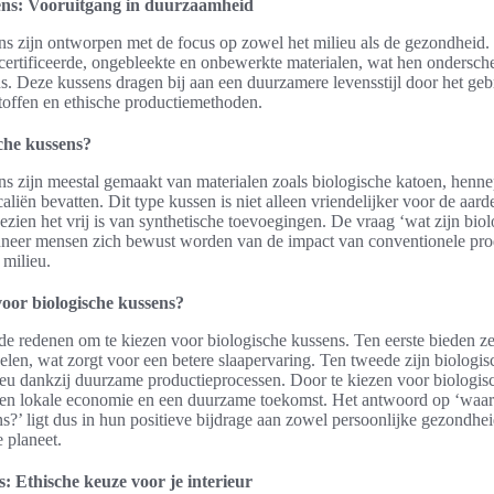
ens: Vooruitgang in duurzaamheid
ns zijn ontworpen met de focus op zowel het milieu als de gezondheid
certificeerde, ongebleekte en onbewerkte materialen, wat hen ondersch
ns. Deze kussens dragen bij aan een duurzamere levensstijl door het ge
toffen en ethische productiemethoden.
sche kussens?
ns zijn meestal gemaakt van materialen zoals biologische katoen, henne
aliën bevatten. Dit type kussen is niet alleen vriendelijker voor de aar
ezien het vrij is van synthetische toevoegingen. De vraag ‘wat zijn bio
neer mensen zich bewust worden van de impact van conventionele pro
 milieu.
oor biologische kussens?
ende redenen om te kiezen voor biologische kussens. Ten eerste bieden 
len, wat zorgt voor een betere slaapervaring. Ten tweede zijn biologi
lieu dankzij duurzame productieprocessen. Door te kiezen voor biologis
een lokale economie en een duurzame toekomst. Het antwoord op ‘waa
s?’ ligt dus in hun positieve bijdrage aan zowel persoonlijke gezondhei
 planeet.
: Ethische keuze voor je interieur