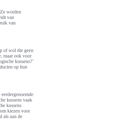
. Ze worden
eidt van
bruik van
p of wol die geen
de, maar ook voor
logische kussens?’
ducten op hun
ze eerdergenoemde
sche kussens vaak
che kussens
rom kiezen voor
d als aan de