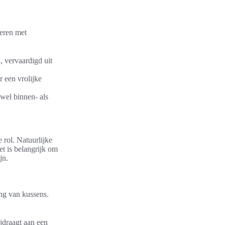
neren met
, vervaardigd uit
 een vrolijke
owel binnen- als
 rol. Natuurlijke
et is belangrijk om
jn.
ing van kussens.
ijdraagt aan een