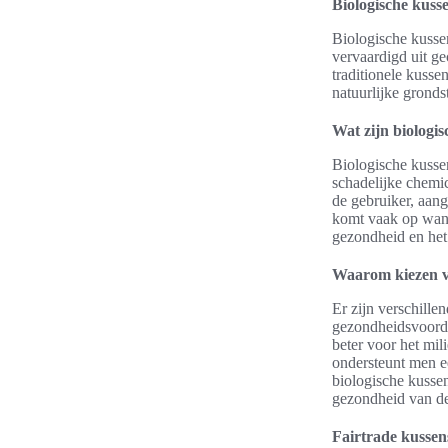
Biologische kuss
Biologische kusse
vervaardigd uit ge
traditionele kusse
natuurlijke gronds
Wat zijn biologi
Biologische kusse
schadelijke chemic
de gebruiker, aang
komt vaak op wan
gezondheid en het
Waarom kiezen v
Er zijn verschill
gezondheidsvoorde
beter voor het mi
ondersteunt men 
biologische kussen
gezondheid van de
Fairtrade kussens