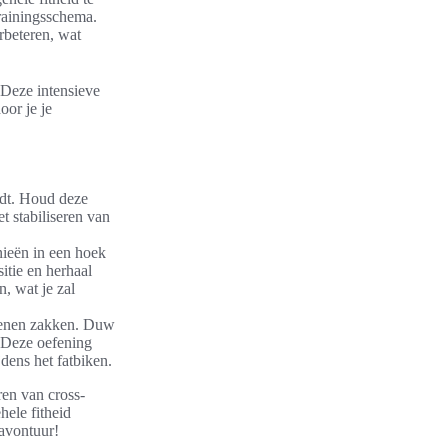
rainingsschema.
erbeteren, wat
 Deze intensieve
oor je je
oudt. Houd deze
et stabiliseren van
nieën in een hoek
tie en herhaal
n, wat je zal
 benen zakken. Duw
. Deze oefening
ijdens het fatbiken.
ren van cross-
hele fitheid
 avontuur!