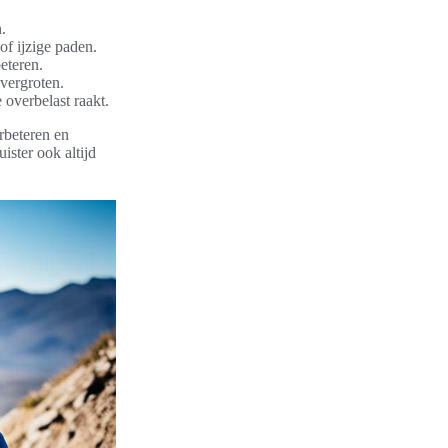
.
of ijzige paden.
eteren.
 vergroten.
 overbelast raakt.
rbeteren en
ister ook altijd