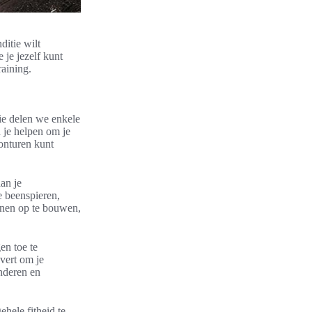
ditie wilt
 je jezelf kunt
raining.
ctie delen we enkele
n je helpen om je
vonturen kunt
aan je
e beenspieren,
benen op te bouwen,
en toe te
evert om je
inderen en
hele fitheid te