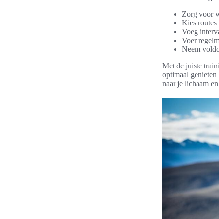
Zorg voor wa
Kies routes
Voeg interva
Voer regelma
Neem voldoe
Met de juiste trai
optimaal genieten v
naar je lichaam en