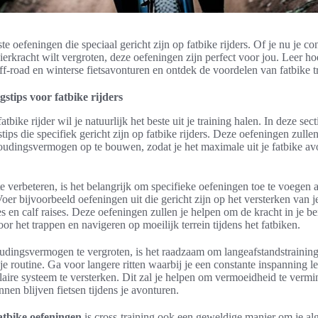
e oefeningen die speciaal gericht zijn op fatbike rijders. Of je nu je con
pierkracht wilt vergroten, deze oefeningen zijn perfect voor jou. Leer hoe
f-road en winterse fietsavonturen en ontdek de voordelen van fatbike t
gstips voor fatbike rijders
atbike rijder wil je natuurlijk het beste uit je training halen. In deze se
stips die specifiek gericht zijn op fatbike rijders. Deze oefeningen zulle
houdingsvermogen op te bouwen, zodat je het maximale uit je fatbike a
te verbeteren, is het belangrijk om specifieke oefeningen toe te voegen 
oer bijvoorbeeld oefeningen uit die gericht zijn op het versterken van j
es en calf raises. Deze oefeningen zullen je helpen om de kracht in je 
oor het trappen en navigeren op moeilijk terrein tijdens het fatbiken.
udingsvermogen te vergroten, is het raadzaam om langeafstandstraining
e routine. Ga voor langere ritten waarbij je een constante inspanning l
laire systeem te versterken. Dit zal je helpen om vermoeidheid te verm
nnen blijven fietsen tijdens je avonturen.
atbike oefeningen
is cross-training ook een geweldige manier om je alge