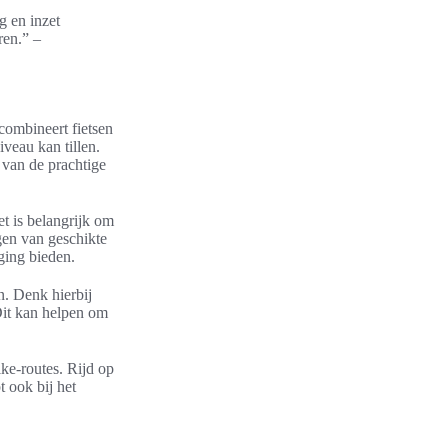
g en inzet
ren.” –
 combineert fietsen
iveau kan tillen.
 van de prachtige
et is belangrijk om
gen van geschikte
ging bieden.
n. Denk hierbij
 Dit kan helpen om
ike-routes. Rijd op
t ook bij het