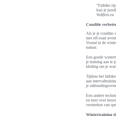
“Fatbike rij
kun je jeze
Voltfiets.eu
Conditie verbete
Als je je conditie
met off-road avont
Vooral in de winte
natuur.
Een goede wintertr
je training aan t
kleding om je warm
Tijdens het fatbik
aan intervaltraini
je uithoudingsverm
Een andere technie
en neer over heuve
versterken van spec
Wintertraining ti