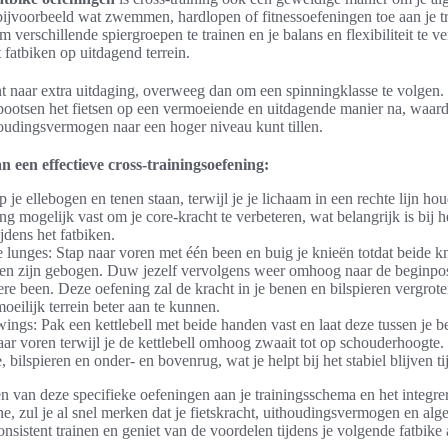
bijvoorbeeld wat zwemmen, hardlopen of fitnessoefeningen toe aan je t
m verschillende spiergroepen te trainen en je balans en flexibiliteit te v
et fatbiken op uitdagend terrein.
nt naar extra uitdaging, overweeg dan om een spinningklasse te volgen.
bootsen het fietsen op een vermoeiende en uitdagende manier na, waard
houdingsvermogen naar een hoger niveau kunt tillen.
 een effectieve cross-trainingsoefening:
 je ellebogen en tenen staan, terwijl je je lichaam in een rechte lijn h
ang mogelijk vast om je core-kracht te verbeteren, wat belangrijk is bij h
ijdens het fatbiken.
 lunges: Stap naar voren met één been en buig je knieën totdat beide k
en zijn gebogen. Duw jezelf vervolgens weer omhoog naar de beginposi
re been. Deze oefening zal de kracht in je benen en bilspieren vergrote
eilijk terrein beter aan te kunnen.
swings: Pak een kettlebell met beide handen vast en laat deze tussen je
aar voren terwijl je de kettlebell omhoog zwaait tot op schouderhoogte
re, bilspieren en onder- en bovenrug, wat je helpt bij het stabiel blijven t
 van deze specifieke oefeningen aan je trainingsschema en het integre
ine, zul je al snel merken dat je fietskracht, uithoudingsvermogen en alge
consistent trainen en geniet van de voordelen tijdens je volgende fatbike