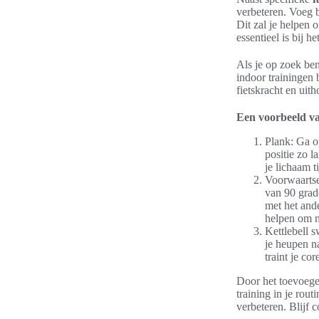
verbeteren. Voeg 
Dit zal je helpen o
essentieel is bij h
Als je op zoek be
indoor trainingen 
fietskracht en uit
Een voorbeeld van
Plank: Ga op
positie zo l
je lichaam t
Voorwaartse
van 90 grad
met het ande
helpen om mo
Kettlebell 
je heupen n
traint je co
Door het toevoegen
training in je rout
verbeteren. Blijf 