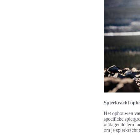
Spierkracht opbo
Het opbouwen van s
specifieke spiergr
uitdagende terrein
om je spierkracht 