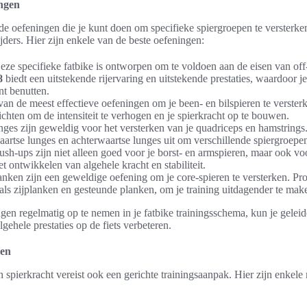
ingen
nde oefeningen die je kunt doen om specifieke spiergroepen te versterken
ijders. Hier zijn enkele van de beste oefeningen:
Deze specifieke fatbike is ontworpen om te voldoen aan de eisen van off
8
biedt een uitstekende rijervaring en uitstekende prestaties, waardoor je
nt benutten.
van de meest effectieve oefeningen om je been- en bilspieren te verster
chten om de intensiteit te verhogen en je spierkracht op te bouwen.
ges zijn geweldig voor het versterken van je quadriceps en hamstrings
aartse lunges en achterwaartse lunges uit om verschillende spiergroepen
sh-ups zijn niet alleen goed voor je borst- en armspieren, maar ook voo
et ontwikkelen van algehele kracht en stabiliteit.
anken zijn een geweldige oefening om je core-spieren te versterken. Pro
oals zijplanken en gesteunde planken, om je training uitdagender te mak
en regelmatig op te nemen in je fatbike trainingsschema, kun je geleide
ehele prestaties op de fiets verbeteren.
den
pierkracht vereist ook een gerichte trainingsaanpak. Hier zijn enkele