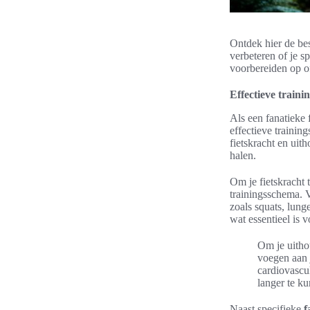
Ontdek hier de best
verbeteren of je s
voorbereiden op of
Effectieve trainin
Als een fanatieke f
effectieve training
fietskracht en uit
halen.
Om je fietskracht 
trainingsschema. V
zoals squats, lung
wat essentieel is v
Om je uitho
voegen aan j
cardiovascu
langer te ku
Naast specifieke
f