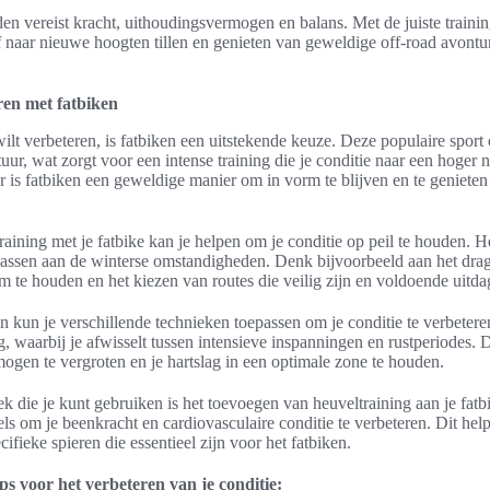
den vereist kracht, uithoudingsvermogen en balans. Met de juiste trainin
lf naar nieuwe hoogten tillen en genieten van geweldige off-road avontu
ren met fatbiken
 wilt verbeteren, is fatbiken een uitstekende keuze. Deze populaire sport
uur, wat zorgt voor een intense training die je conditie naar een hoger n
r is fatbiken een geweldige manier om in vorm te blijven en te genieten
aining met je fatbike kan je helpen om je conditie op peil te houden. H
e passen aan de winterse omstandigheden. Denk bijvoorbeeld aan het dra
 te houden en het kiezen van routes die veilig zijn en voldoende uitda
en kun je verschillende technieken toepassen om je conditie te verbetere
ng, waarbij je afwisselt tussen intensieve inspanningen en rustperiodes.
ogen te vergroten en je hartslag in een optimale zone te houden.
k die je kunt gebruiken is het toevoegen van heuveltraining aan je fatb
ls om je beenkracht en cardiovasculaire conditie te verbeteren. Dit help
ifieke spieren die essentieel zijn voor het fatbiken.
ps voor het verbeteren van je conditie: