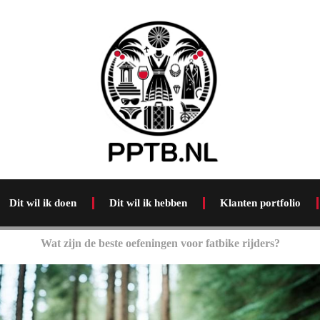
Dit wil ik doen
Dit wil ik hebben
Klanten portfolio
Wat zijn de beste oefeningen voor fatbike rijders?