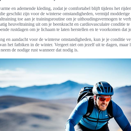
rme en ademende kleding, zodat je comfortabel blijft tijdens het rijden
 die geschikt zijn voor de winterse omstandigheden, vermijd modderige 
ltraining toe aan je trainingsroutine om je uithoudingsvermogen te verb
tig heuveltraining uit om je beenkracht en cardiovasculaire conditie te
nde rustdagen om je lichaam te laten herstellen en te voorkomen dat je
ning en aandacht voor de winterse omstandigheden, kun je je conditie ve
an het fatbiken in de winter. Vergeet niet om jezelf uit te dagen, maar lu
 neem de nodige rust wanneer dat nodig is.