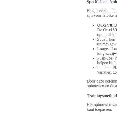
Specifieke oefen
Er zijn verschille
zijn voor fatbike r
Ouxi V8
: 
De
Ouxi V
optimaal ku
Squat: Een 
uit met gewi
Lunges: Lun
lunges, zijw
Push-ups: Pu
helpen bij h
Planken: Pl
variaties, z
Door deze oefening
opbouwen en de alg
Trainingsmetho
Het opbouwen van s
kunt toepassen: