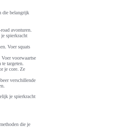
 die belangrijk
-road avonturen.
 je spierkracht
ken. Voer squats
. Voer voorwaartse
 te targeten.
r je core. Ze
beer verschillende
en.
lijk je spierkracht
 methoden die je