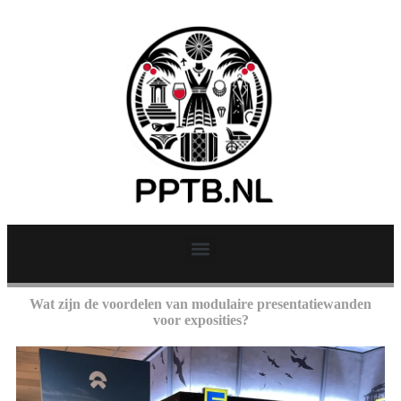
Wat zijn de voordelen van modulaire presentatiewanden
voor exposities?