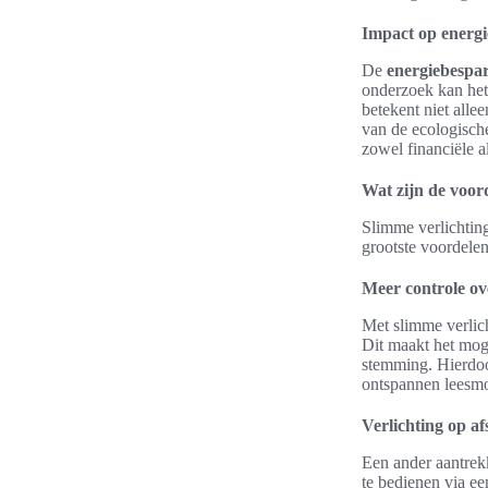
Impact op energ
De
energiebespar
onderzoek kan het
betekent niet alle
van de ecologisch
zowel financiële a
Wat zijn de voord
Slimme verlichting
grootste voordele
Meer controle ov
Met slimme verlich
Dit maakt het moge
stemming. Hierdoo
ontspannen leesm
Verlichting op a
Een ander aantrekk
te bedienen via ee