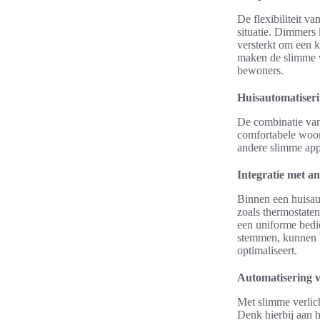
De flexibiliteit v
situatie. Dimmers
versterkt om een k
maken de slimme ve
bewoners.
Huisautomatiseri
De combinatie van
comfortabele woon
andere slimme appa
Integratie met a
Binnen een huisau
zoals thermostaten
een uniforme bedie
stemmen, kunnen b
optimaliseert.
Automatisering v
Met slimme verlic
Denk hierbij aan h