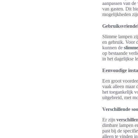
aanpassen van de v
van gasten. Dit bi
mogelijkheden zij
Gebruiksvriende
Slimme lampen zijn
en gebruik. Voor d
kunnen de
slimme 
op bestaande verl
in het dagelijkse 
Eenvoudige instal
Een groot voordeel
vaak alleen maar 
het toegankelijk 
uitgebreid, met m
Verschillende so
Er zijn
verschill
dimbare lampen en
past bij de speci
alleen te vinden i