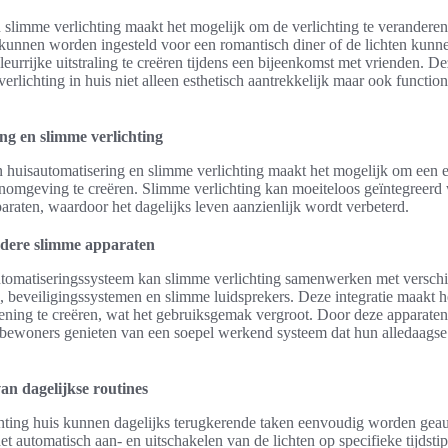
an slimme verlichting maakt het mogelijk om de verlichting te verandere
 kunnen worden ingesteld voor een romantisch diner of de lichten kun
leurrijke uitstraling te creëren tijdens een bijeenkomst met vrienden. 
rlichting in huis niet alleen esthetisch aantrekkelijk maar ook function
ng en slimme verlichting
 huisautomatisering en slimme verlichting maakt het mogelijk om een ef
omgeving te creëren. Slimme verlichting kan moeiteloos geïntegreerd
raten, waardoor het dagelijks leven aanzienlijk wordt verbeterd.
ndere slimme apparaten
tomatiseringssysteem kan slimme verlichting samenwerken met verschi
, beveiligingssystemen en slimme luidsprekers. Deze integratie maakt 
ning te creëren, wat het gebruiksgemak vergroot. Door deze apparaten 
ewoners genieten van een soepel werkend systeem dat hun alledaagse
an dagelijkse routines
hting huis kunnen dagelijks terugkerende taken eenvoudig worden geau
et automatisch aan- en uitschakelen van de lichten op specifieke tijdsti