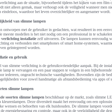
erlichting aan de situatie, bijvoorbeeld tijdens het kijken van een film
edt niet alleen gemak, maar verhoogt ook de veiligheid wanneer men nie
n eindeloos, waardoor het leven overzichtelijker en aangenamer wordt.
lijkheid van slimme lampen
 ontworpen met de gebruiker in gedachten, wat resulteert in een eenvou
e meeste modellen is het niet nodig om een professional in te schakelen
verlichting installatie
zelf uitvoeren. De lampen kunnen eenvoudig w
ichting en verbonden met smartphones of smart home-systemen, waarm
leven geïntegreerd worden.
latie en gebruik
 van slimme verlichting is de gebruiksvriendelijke aanpak. Bij de instal
de lamp te vervangen en een paar stappen te volgen in een bijbehorende
voor iedereen, ongeacht technische vaardigheden. Bovendien zijn de bed
ogelijkheden voor zowel handmatige als afstandsbediening via apps of 
orten slimme lampen
ende soorten slimme lampen
beschikbaar op de markt, zoals slimme L
 kleurenlampen. Deze diversiteit maakt het eenvoudig om een oplossin
fieke wensen en behoeften van elk huishouden. De slimme lampen voorde
n de energiebesparing en controle, maar ook in de veelzijdigheid die d