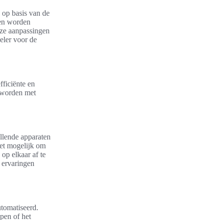
n op basis van de
nen worden
Deze aanpassingen
eler voor de
ficiënte en
 worden met
llende apparaten
het mogelijk om
op elkaar af te
 ervaringen
tomatiseerd.
ppen of het