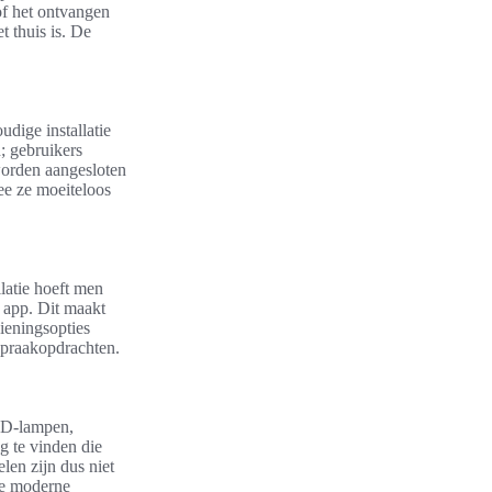
 of het ontvangen
t thuis is. De
dige installatie
; gebruikers
orden aangesloten
ee ze moeiteloos
latie hoeft men
 app. Dit maakt
ieningsopties
spraakopdrachten.
ED-lampen,
g te vinden die
len zijn dus niet
eze moderne