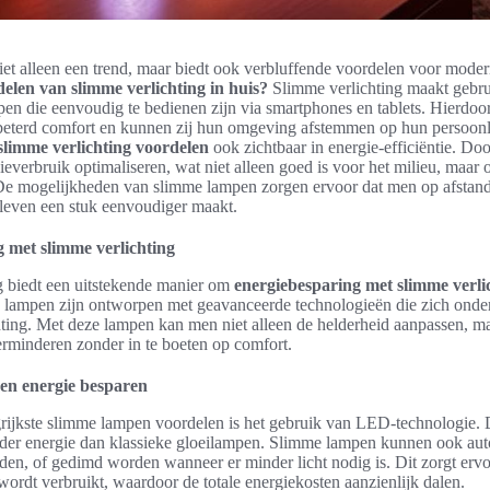
niet alleen een trend, maar biedt ook verbluffende voordelen voor mode
elen van slimme verlichting in huis?
Slimme verlichting maakt gebr
en die eenvoudig te bedienen zijn via smartphones en tablets. Hierdoo
eterd comfort en kunnen zij hun omgeving afstemmen op hun persoonl
slimme verlichting voordelen
ook zichtbaar in energie-efficiëntie. Do
everbruik optimaliseren, wat niet alleen goed is voor het milieu, maar
De mogelijkheden van slimme lampen zorgen ervoor dat men op afstand
 leven een stuk eenvoudiger maakt.
 met slimme verlichting
g biedt een uitstekende manier om
energiebesparing met slimme verli
e lampen zijn ontworpen met geavanceerde technologieën die zich onde
chting. Met deze lampen kan men niet alleen de helderheid aanpassen, m
erminderen zonder in te boeten op comfort.
en energie besparen
rijkste slimme lampen voordelen is het gebruik van LED-technologie. 
nder energie dan klassieke gloeilampen. Slimme lampen kunnen ook aut
den, of gedimd worden wanneer er minder licht nodig is. Dit zorgt ervo
ordt verbruikt, waardoor de totale energiekosten aanzienlijk dalen.