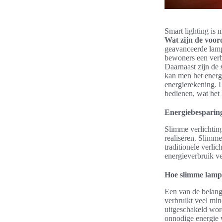
Smart lighting is 
Wat zijn de voord
geavanceerde lamp
bewoners een verb
Daarnaast zijn de
kan men het energi
energierekening. 
bedienen, wat het
Energiebesparing
Slimme verlichtin
realiseren. Slimm
traditionele verli
energieverbruik v
Hoe slimme lamp
Een van de belang
verbruikt veel mi
uitgeschakeld wor
onnodige energie w