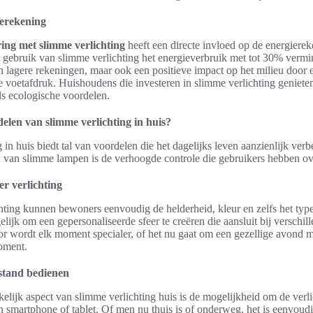
ierekening
ing met slimme verlichting
heeft een directe invloed op de energiere
 gebruik van slimme verlichting het energieverbruik met tot 30% vermi
en lagere rekeningen, maar ook een positieve impact op het milieu door
e voetafdruk. Huishoudens die investeren in slimme verlichting geniet
ls ecologische voordelen.
elen van slimme verlichting in huis?
 in huis biedt tal van voordelen die het dagelijks leven aanzienlijk ver
n van slimme lampen is de verhoogde controle die gebruikers hebben ove
er verlichting
ting kunnen bewoners eenvoudig de helderheid, kleur en zelfs het type
lijk om een gepersonaliseerde sfeer te creëren die aansluit bij verschille
r wordt elk moment specialer, of het nu gaat om een gezellige avond m
oment.
fstand bedienen
elijk aspect van slimme verlichting huis is de mogelijkheid om de verli
n smartphone of tablet. Of men nu thuis is of onderweg, het is eenvoud