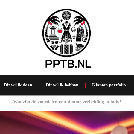
Dit wil ik doen
Dit wil ik hebben
Klanten portfolio
Wat zijn de voordelen van slimme verlichting in huis?