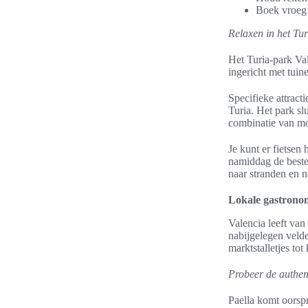
Boek vroeg a
Relaxen in het Tu
Het Turia-park Val
ingericht met tuin
Specifieke attracti
Turia. Het park sl
combinatie van mo
Je kunt er fietsen
namiddag de beste 
naar stranden en n
Lokale gastronom
Valencia leeft van
nabijgelegen veld
marktstalletjes tot
Probeer de authent
Paella komt oorspr