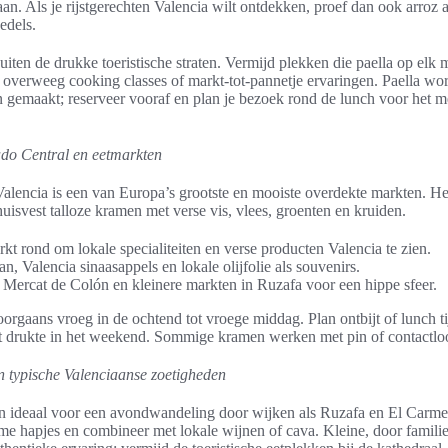
aan. Als je rijstgerechten Valencia wilt ontdekken, proef dan ook arroz 
edels.
uiten de drukke toeristische straten. Vermijd plekken die paella op elk
 overweeg cooking classes of markt-tot-pannetje ervaringen. Paella wo
 gemaakt; reserveer vooraf en plan je bezoek rond de lunch voor het m
do Central en eetmarkten
alencia is een van Europa’s grootste en mooiste overdekte markten. He
isvest talloze kramen met verse vis, vlees, groenten en kruiden.
kt rond om lokale specialiteiten en verse producten Valencia te zien.
n, Valencia sinaasappels en lokale olijfolie als souvenirs.
Mercat de Colón en kleinere markten in Ruzafa voor een hippe sfeer.
oorgaans vroeg in de ochtend tot vroege middag. Plan ontbijt of lunch t
 drukte in het weekend. Sommige kramen werken met pin of contactloo
n typische Valenciaanse zoetigheden
jn ideaal voor een avondwandeling door wijken als Ruzafa en El Carme
e hapjes en combineer met lokale wijnen of cava. Kleine, door famili