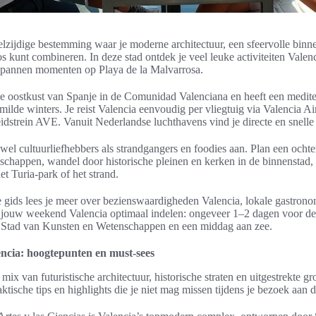
elzijdige bestemming waar je moderne architectuur, een sfeervolle binn
s kunt combineren. In deze stad ontdek je veel leuke activiteiten Valen
spannen momenten op Playa de la Malvarrosa.
 de oostkust van Spanje in de Comunidad Valenciana en heeft een medite
lde winters. Je reist Valencia eenvoudig per vliegtuig via Valencia A
idstrein AVE. Vanuit Nederlandse luchthavens vind je directe en snelle
wel cultuurliefhebbers als strandgangers en foodies aan. Plan een ochte
chappen, wandel door historische pleinen en kerken in de binnenstad,
et Turia-park of het strand.
e gids lees je meer over bezienswaardigheden Valencia, lokale gastrono
je jouw weekend Valencia optimaal indelen: ongeveer 1–2 dagen voor de
 Stad van Kunsten en Wetenschappen en een middag aan zee.
ncia: hoogtepunten en must-sees
mix van futuristische architectuur, historische straten en uitgestrekte gr
aktische tips en highlights die je niet mag missen tijdens je bezoek aan d