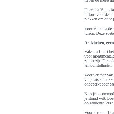
geven de meest aut
Horchata Valencia 
fartons voor de kla
plekken om dit te 
Voor Valencia dess
turrón. Deze zoeti
Activiteiten, eve
Valencia bruist he
voor monumentale 
zomer zijn Feria d
tentoonstellingen.
Voor vervoer Valen
verplaatsen makke
onbeperkt openbaar
Kies je accommodat
je strand wilt. Bo
op zakkenrollers e
Voor je route: 1 d