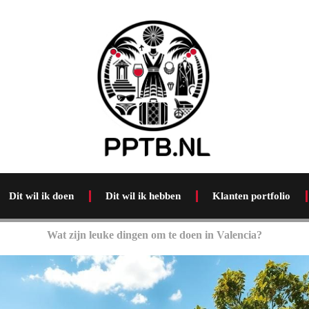
Dit wil ik doen
Dit wil ik hebben
Klanten portfolio
Wat zijn leuke dingen om te doen in Valencia?