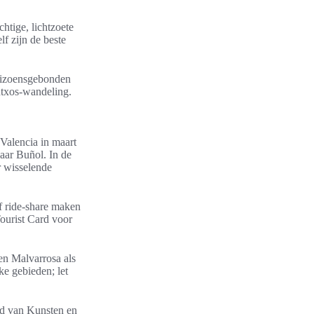
htige, lichtzoete
lf zijn de beste
seizoensgebonden
intxos-wandeling.
 Valencia in maart
aar Buñol. In de
r wisselende
f ride-share maken
ourist Card voor
 en Malvarrosa als
ke gebieden; let
tad van Kunsten en