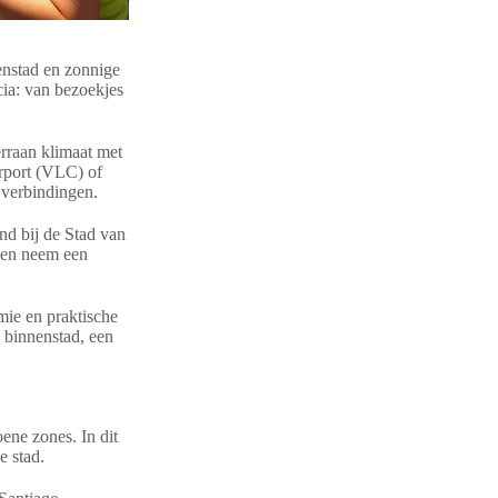
enstad en zonnige
cia: van bezoekjes
rraan klimaat met
irport (VLC) of
 verbindingen.
nd bij de Stad van
 en neem een
mie en praktische
 binnenstad, een
oene zones. In dit
e stad.