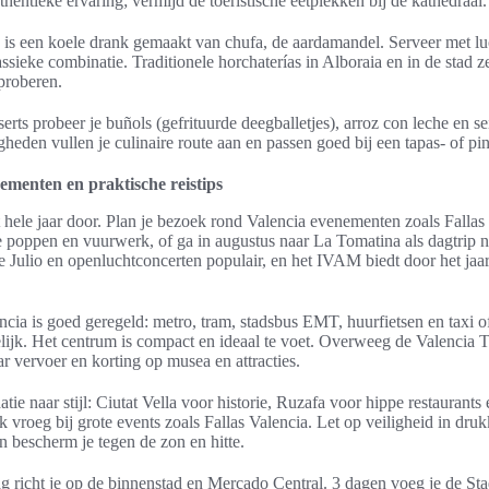
hentieke ervaring; vermijd de toeristische eetplekken bij de kathedraal.
is een koele drank gemaakt van chufa, de aardamandel. Serveer met luc
ssieke combinatie. Traditionele horchaterías in Alboraia en in de stad ze
proberen.
erts probeer je buñols (gefrituurde deegballetjes), arroz con leche en 
gheden vullen je culinaire route aan en passen goed bij een tapas- of p
nementen en praktische reistips
t hele jaar door. Plan je bezoek rond Valencia evenementen zoals Fallas
poppen en vuurwerk, of ga in augustus naar La Tomatina als dagtrip n
e Julio en openluchtconcerten populair, en het IVAM biedt door het jaa
cia is goed geregeld: metro, tram, stadsbus EMT, huurfietsen en taxi o
lijk. Het centrum is compact en ideaal te voet. Overweeg de Valencia T
 vervoer en korting op musea en attracties.
ie naar stijl: Ciutat Vella voor historie, Ruzafa voor hippe restaurants
ek vroeg bij grote events zoals Fallas Valencia. Let op veiligheid in druk
n bescherm je tegen de zon en hitte.
ag richt je op de binnenstad en Mercado Central. 3 dagen voeg je de S