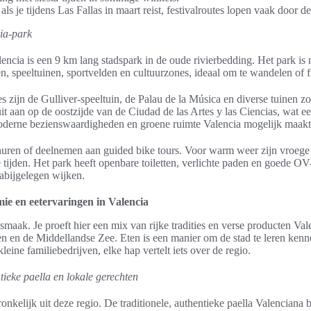
ls je tijdens Las Fallas in maart reist, festivalroutes lopen vaak door d
ria-park
encia is een 9 km lang stadspark in de oude rivierbedding. Het park is 
en, speeltuinen, sportvelden en cultuurzones, ideaal om te wandelen of f
es zijn de Gulliver-speeltuin, de Palau de la Música en diverse tuinen zo
uit aan op de oostzijde van de Ciudad de las Artes y las Ciencias, wat e
derne bezienswaardigheden en groene ruimte Valencia mogelijk maakt
 huren of deelnemen aan guided bike tours. Voor warm weer zijn vroege
tijden. Het park heeft openbare toiletten, verlichte paden en goede O
abijgelegen wijken.
ie en eetervaringen in Valencia
 smaak. Je proeft hier een mix van rijke tradities en verse producten Val
en en de Middellandse Zee. Eten is een manier om de stad te leren kenn
 kleine familiebedrijven, elke hap vertelt iets over de regio.
ieke paella en lokale gerechten
onkelijk uit deze regio. De traditionele, authentieke paella Valenciana b