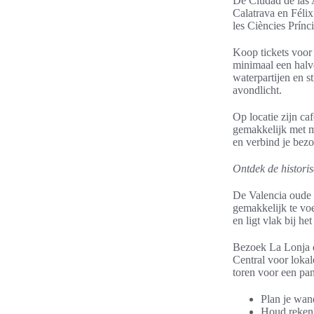
De Ciudad de las 
Calatrava en Féli
les Ciències Prínc
Koop tickets voor
minimaal een halve
waterpartijen en st
avondlicht.
Op locatie zijn c
gemakkelijk met m
en verbind je bezo
Ontdek de histori
De Valencia oude 
gemakkelijk te voe
en ligt vlak bij he
Bezoek La Lonja 
Central voor loka
toren voor een pan
Plan je wan
Houd rekeni