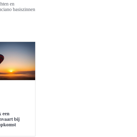
chten en
lenciano basiszinnen
 een
nvaart bij
opkomst