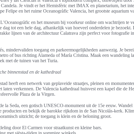
Artes y las Ciencias is Valencia’s topmodern complex, ontworpen door
x Candela. Je vindt er het Hemisfèric met IMAX en planetarium, het int
ipe Felipe en het ruime Oceanogràfic Valencia, het grootste aquarium v
 L’Oceanogràfic en het museum bij voorkeur online om wachtrijen te v
 dag tot een hele dag, afhankelijk van hoeveel onderdelen je bezoekt. 
rakke lijnen van de architectuur Calatrava zijn perfect voor fotografie i
afés, mindervaliden toegang en parkeermogelijkheden aanwezig. Je bere
etro of bus richting Alameda of María Cristina. Maak een wandeling la
ek met de tuinen van het Turia.
sche binnenstad en de kathedraal
stad heeft een netwerk van geplaveide straatjes, pleinen en monumenten
t laten verkennen. De Valencia kathedraal huisvest een kapel die de He
t sfeervolle Plaza de la Virgen.
de la Seda, een gotisch UNESCO-monument uit de 15e eeuw. Wandel n
le producten en bekijk de barokke rijkdom in de San Nicolás-kerk. Klim
oramisch uitzicht; de toegang is klein en de beloning groot.
deling door El Carmen voor straatkunst en kleine bars.
ng met siësta-tijden in sommige winkels.