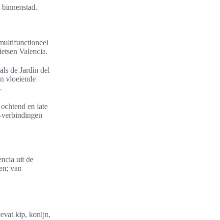
e binnenstad.
multifunctioneel
ietsen Valencia.
als de Jardín del
en vloeiende
.
 ochtend en late
V-verbindingen
encia uit de
en; van
evat kip, konijn,