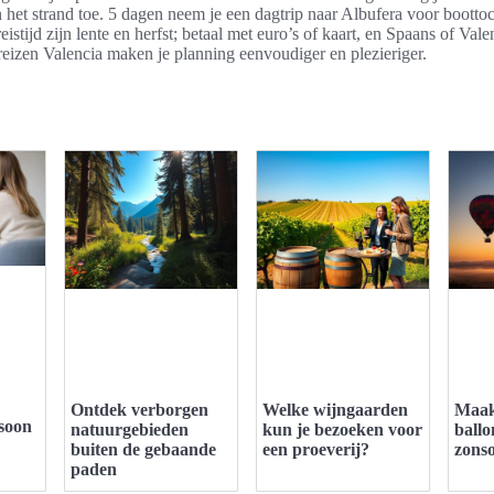
het strand toe. 5 dagen neem je een dagtrip naar Albufera voor bootto
reistijd zijn lente en herfst; betaal met euro’s of kaart, en Spaans of Va
reizen Valencia maken je planning eenvoudiger en plezieriger.
Ontdek verborgen
Welke wijngaarden
Maak
soon
natuurgebieden
kun je bezoeken voor
ballo
buiten de gebaande
een proeverij?
zons
paden