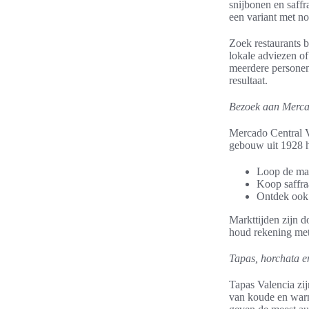
snijbonen en saffr
een variant met no
Zoek restaurants b
lokale adviezen of
meerdere personen
resultaat.
Bezoek aan Merca
Mercado Central V
gebouw uit 1928 hu
Loop de mar
Koop saffraa
Ontdek ook 
Markttijden zijn d
houd rekening met
Tapas, horchata e
Tapas Valencia zi
van koude en warm