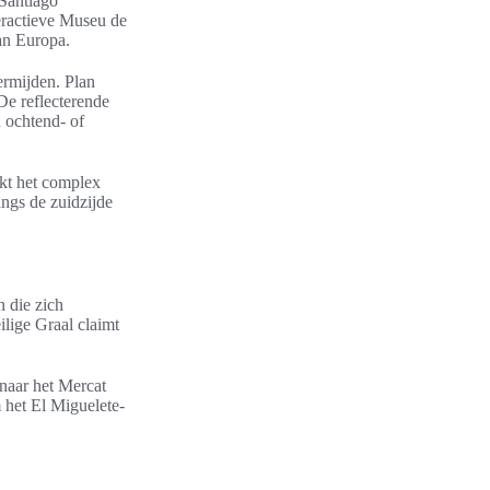
 Santiago
eractieve Museu de
an Europa.
ermijden. Plan
De reflecterende
n ochtend- of
ikt het complex
ngs de zuidzijde
 die zich
ilige Graal claimt
aar het Mercat
 het El Miguelete-