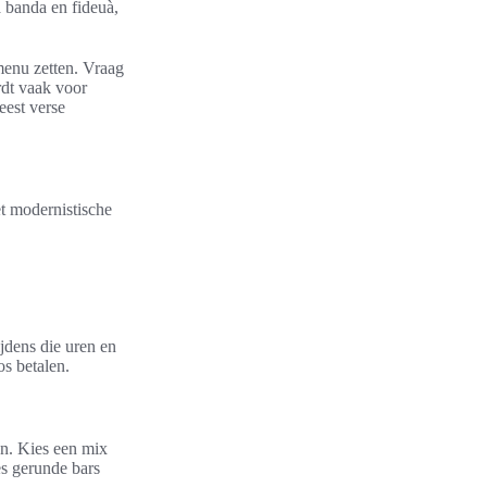
a banda en fideuà,
 menu zetten. Vraag
rdt vaak voor
eest verse
t modernistische
ijdens die uren en
s betalen.
n. Kies een mix
es gerunde bars