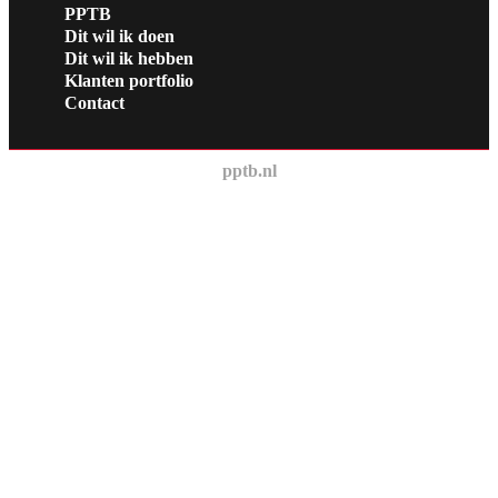
PPTB
Dit wil ik doen
Dit wil ik hebben
Klanten portfolio
Contact
pptb.nl