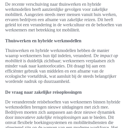
De recente verschuiving naar thuiswerken en hybride
werkmodellen heeft aanzienlijke gevolgen voor zakelijke
mobiliteit. Aangezien steeds meer mensen vanuit huis werken,
ervaren bedrijven een afname van zakelijke reizen. Dit heeft
geleid tot een verandering in de werkcultuur en de behoeften van
werknemers met betrekking tot mobiliteit.
Thuiswerken en hybride werkmodellen
Thuiswerken en hybride werkmodellen hebben de manier
waarop werknemers hun tijd indelen, veranderd. De
impact op
mobiliteit
is duidelijk zichtbaar; werknemers verplaatsen zich
minder vaak naar kantoorlocaties. Dit draagt bij aan een
efficiënter gebruik van middelen en een afname van de
ecologische voetafdruk, wat aansluit bij de steeds belangrijker
wordende nadruk op duurzaamheid.
De vraag naar zakelijke reisoplossingen
De veranderende reisbehoeften van werknemers binnen hybride
werkmodellen brengen nieuwe uitdagingen met zich mee.
Bedrijven moeten zich aanpassen aan deze nieuwe dynamiek
door innovatieve
zakelijke reisoplossingen
aan te bieden. Dit
omvat flexibele boekingssystemen en mobiliteitsdiensten die
afgestemd zijn op de wensen van een moderne workforce. Het