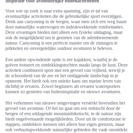
Inspiratie voor avontuurlijke buitenactiviteiten
Voor wie op zoek is naar extra spanning, zijn er tal van
avontuurlijke activiteiten die de gebruikelijke sport overstijgen.
Denk aan canyoning in de bergen, waar men zich een weg baant
door natuurlijke waterwegen en indrukwekkende rotsformaties.
Deze ervaringen bieden niet alleen een fysieke uitdaging, maar
ook de mogelijkheid om te genieten van de adembenemende
natuur. Canyoning is een perfecte manier om de zintuigen te
prikkelen en onvergetelijke outdoor avonturen te beleven.
Een andere opwindende optie is zee kajakken, waarbij je de
golven trotseert en ontdekkingstochten maakt langs de kust. Deze
activiteit combineert sport met een gevoel van vrijheid, terwijl je
de schoonheid van de zee en het omliggende landschap in je
opneemt. Het biedt ook een unieke kans om marine leven van
dichtbij te ervaren. Zowel beginners als ervaren watersporters
kunnen zo genieten van buiteninspiratie en nieuwe avonturen.
Het verkennen van nieuwe omgevingen versterkt bovendien het
gevoel van avontuur. Of het nu gaat om een trektocht door de
bergen of een uitdagende mountainbiketocht, in de natuur zijn
biedt ongeëvenaarde mogelijkheden. Door uit de comfortzone te
stappen, ontdekken mensen niet alleen hun eigen grenzen, maar
ook verbazingwekkende natuurlijke gebieden die vaak onontdekt