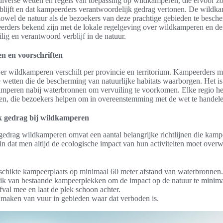
diverse wetten en regels van toepassing op wildkamperen, die ervoor zo
blijft en dat kampeerders verantwoordelijk gedrag vertonen. De wild
owel de natuur als de bezoekers van deze prachtige gebieden te besche
eerders bekend zijn met de lokale regelgeving over wildkamperen en de
ilig en verantwoord verblijf in de natuur.
en en voorschriften
er wildkamperen verschilt per provincie en territorium. Kampeerders 
e wetten die de bescherming van natuurlijke habitats waarborgen. Het is
mperen nabij waterbronnen om vervuiling te voorkomen. Elke regio hee
ten, die bezoekers helpen om in overeenstemming met de wet te handele
k gedrag bij wildkamperen
gedrag wildkamperen omvat een aantal belangrijke richtlijnen die kam
in dat men altijd de ecologische impact van hun activiteiten moet over
schikte kampeerplaats op minimaal 60 meter afstand van waterbronnen.
k van bestaande kampeerplekken om de impact op de natuur te minima
fval mee en laat de plek schoon achter.
 maken van vuur in gebieden waar dat verboden is.