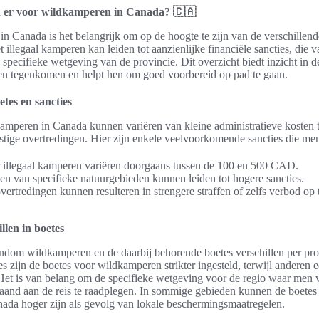
n er voor wildkamperen in Canada? 🇨🇦
n Canada is het belangrijk om op de hoogte te zijn van de verschillend
illegaal kamperen kan leiden tot aanzienlijke financiële sancties, die v
 specifieke wetgeving van de provincie. Dit overzicht biedt inzicht in 
nen tegenkomen en helpt hen om goed voorbereid op pad te gaan.
tes en sancties
amperen in Canada kunnen variëren van kleine administratieve kosten t
stige overtredingen. Hier zijn enkele veelvoorkomende sancties die m
 illegaal kamperen variëren doorgaans tussen de 100 en 500 CAD.
en van specifieke natuurgebieden kunnen leiden tot hogere sancties.
ertredingen kunnen resulteren in strengere straffen of zelfs verbod op 
llen in boetes
ndom wildkamperen en de daarbij behorende boetes verschillen per prov
 zijn de boetes voor wildkamperen strikter ingesteld, terwijl anderen e
Het is van belang om de specifieke wetgeving voor de regio waar men v
and aan de reis te raadplegen. In sommige gebieden kunnen de boetes
da hoger zijn als gevolg van lokale beschermingsmaatregelen.