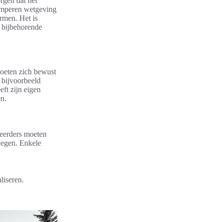
rgen dat het
kamperen wetgeving
rmen. Het is
 bijbehorende
moeten zich bewust
 bijvoorbeeld
ft zijn eigen
n.
peerders moeten
wegen. Enkele
liseren.