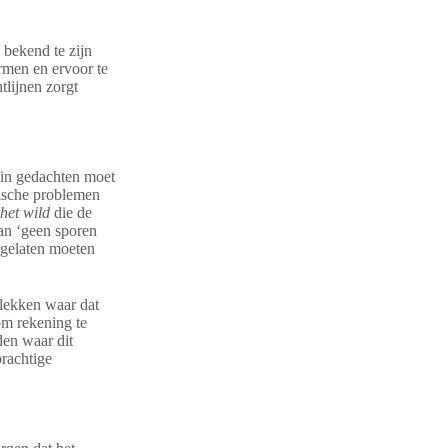
 bekend te zijn
rmen en ervoor te
tlijnen zorgt
n in gedachten moet
dische problemen
het wild
die de
van ‘geen sporen
ergelaten moeten
plekken waar dat
om rekening te
den waar dit
prachtige