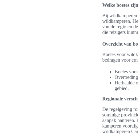
Welke boetes zij
Bij wildkamperen i
wildkamperen. Het 
van de regio en de
die reizigers kun
Overzicht van boe
Boetes voor wildk
bedragen voor ern
Boetes voor
Overtreding
Herhaalde ov
gebied.
Regionale verschi
De regelgeving ro
sommige provincies
aanpak hanteren. 
kamperen voorafga
wildkamperen Cana