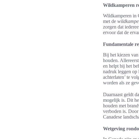
Wildkamperen r
Wildkamperen in C
met de
wildkampe
zorgen dat iederee
ervoor dat de erv
Fundamentale re
Bij het kiezen van
houden. Allereerst
en helpt bij het 
nadruk leggen op h
achterlaten’ te vo
worden als ze gev
Daarnaast geldt d
mogelijk is. Dit h
houden met brandve
verboden is. Door
Canadese landsch
Wetgeving rond