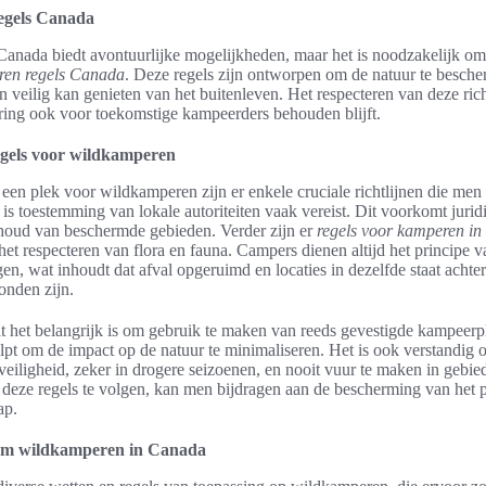
egels Canada
anada biedt avontuurlijke mogelijkheden, maar het is noodzakelijk om
ren regels Canada
. Deze regels zijn ontworpen om de natuur te besche
n veilig kan genieten van het buitenleven. Het respecteren van deze rich
aring ook voor toekomstige kampeerders behouden blijft.
gels voor wildkamperen
 een plek voor wildkamperen zijn er enkele cruciale richtlijnen die me
 is toestemming van lokale autoriteiten vaak vereist. Dit voorkomt juri
behoud van beschermde gebieden. Verder zijn er
regels voor kamperen in 
et respecteren van flora en fauna. Campers dienen altijd het principe 
lgen, wat inhoudt dat afval opgeruimd en locaties in dezelfde staat acht
onden zijn.
at het belangrijk is om gebruik te maken van reeds gevestigde kampeer
elpt om de impact op de natuur te minimaliseren. Het is ook verstandig 
iligheid, zeker in drogere seizoenen, en nooit vuur te maken in gebie
 deze regels te volgen, kan men bijdragen aan de bescherming van het 
ap.
om wildkamperen in Canada