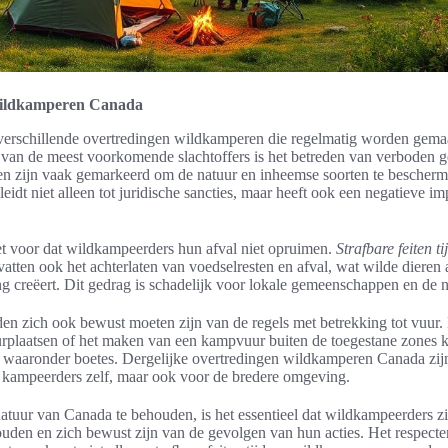
wildkamperen Canada
 verschillende overtredingen wildkamperen die regelmatig worden gema
van de meest voorkomende slachtoffers is het betreden van verboden g
en zijn vaak gemarkeerd om de natuur en inheemse soorten te bescher
leidt niet alleen tot juridische sancties, maar heeft ook een negatieve im
t voor dat wildkampeerders hun afval niet opruimen.
Strafbare feiten ti
tten ook het achterlaten van voedselresten en afval, wat wilde dieren 
g creëert. Dit gedrag is schadelijk voor lokale gemeenschappen en de n
n zich ook bewust moeten zijn van de regels met betrekking tot vuur
rplaatsen of het maken van een kampvuur buiten de toegestane zones ka
, waaronder boetes. Dergelijke overtredingen wildkamperen Canada zijn
e kampeerders zelf, maar ook voor de bredere omgeving.
atuur van Canada te behouden, is het essentieel dat wildkampeerders z
ouden en zich bewust zijn van de gevolgen van hun acties. Het respecte