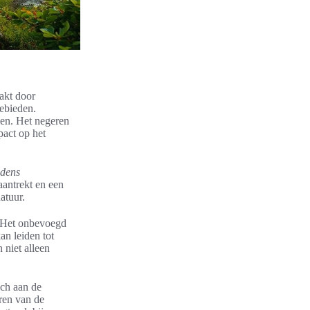
akt door
ebieden.
men. Het negeren
pact op het
jdens
aantrekt en een
atuur.
. Het onbevoegd
n leiden tot
 niet alleen
ich aan de
ren van de