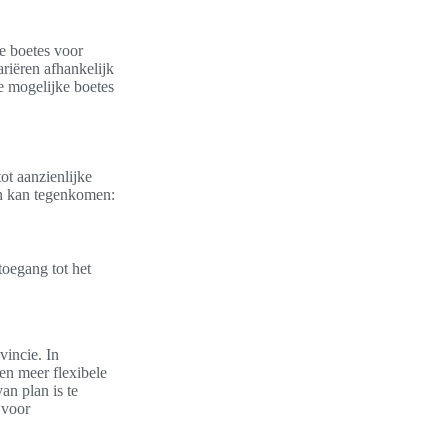
e boetes voor
ariëren afhankelijk
de mogelijke boetes
ot aanzienlijke
en kan tegenkomen:
toegang tot het
incie. In
en meer flexibele
an plan is te
 voor