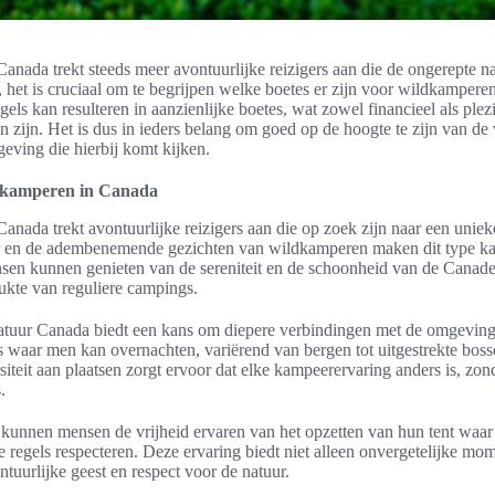
nada trekt steeds meer avontuurlijke reizigers aan die de ongerepte na
 het is cruciaal om te begrijpen welke boetes er zijn voor wildkampere
gels kan resulteren in aanzienlijke boetes, wat zowel financieel als plez
an zijn. Het is dus in ieders belang om goed op de hoogte te zijn van d
geving die hierbij komt kijken.
ldkamperen in Canada
nada trekt avontuurlijke reizigers aan die op zoek zijn naar een uniek
ur en de adembenemende gezichten van wildkamperen maken dit type k
nsen kunnen genieten van de sereniteit en de schoonheid van de Canade
ukte van reguliere campings.
tuur Canada biedt een kans om diepere verbindingen met de omgeving 
ies waar men kan overnachten, variërend van bergen tot uitgestrekte bos
iteit aan plaatsen zorgt ervoor dat elke kampeerervaring anders is, zon
.
kunnen mensen de vrijheid ervaren van het opzetten van hun tent waar 
e regels respecteren. Deze ervaring biedt niet alleen onvergetelijke mo
ntuurlijke geest en respect voor de natuur.