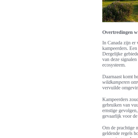
Overtredingen 
In Canada zijn er
kampeerders. Een 
Dergelijke gebied
van deze signalen 
ecosysteem.
Daarnaast komt he
wildkamperen
omva
vervuilde omgevin
Kampeerders zoude
gebruiken van vuu
ernstige gevolgen
gevaarlijk voor d
Om de prachtige n
geldende regels h