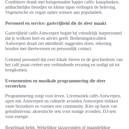
Combineer drank met huisgemaakte hapjes cafés: kaasplanken,
ambachtelijke broodjes en kleine tapas verhogen de beleving.
Vegetarische en vegan opties winnen aan populariteit.
Personeel en service: gastvrijheid die de sfeer maakt
Gastvrijheid cafés Antwerpen begint bij vriendelijk barpersoneel
dat je welkom heet en advies geeft. Bedieningskwaliteit
Antwerpen draait om attentheid: suggesties doen, rekening
houden met dieetwensen en persoonlijk contact.
Getraind personeel dat over lokale bieren en de geschiedenis van
het café praat creëert een verbindende ervaring en nodigt uit tot
terugkomen.
Evenementen en muzikale programmering die sfeer
versterken
Programmering zorgt voor leven. Livemuziek cafés Antwerpen,
open mic Antwerpen en culturele avonden Antwerpen trekken
vaste bezoekers en vormen een community. Kies op basis van
geluidsniveau: akoestische sets voor rustige avonden, DJ-sets
voor energie.
Regelmaat helpt. Wekelijkse jazzavonden of maandelijkse