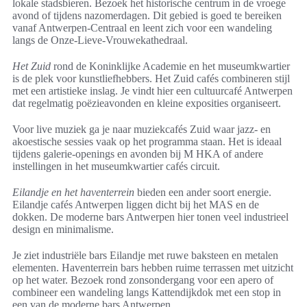
lokale stadsbieren. Bezoek het historische centrum in de vroege
avond of tijdens nazomerdagen. Dit gebied is goed te bereiken
vanaf Antwerpen-Centraal en leent zich voor een wandeling
langs de Onze-Lieve-Vrouwekathedraal.
Het Zuid
rond de Koninklijke Academie en het museumkwartier
is de plek voor kunstliefhebbers. Het Zuid cafés combineren stijl
met een artistieke inslag. Je vindt hier een cultuurcafé Antwerpen
dat regelmatig poëzieavonden en kleine exposities organiseert.
Voor live muziek ga je naar muziekcafés Zuid waar jazz- en
akoestische sessies vaak op het programma staan. Het is ideaal
tijdens galerie-openings en avonden bij M HKA of andere
instellingen in het museumkwartier cafés circuit.
Eilandje en het haventerrein
bieden een ander soort energie.
Eilandje cafés Antwerpen liggen dicht bij het MAS en de
dokken. De moderne bars Antwerpen hier tonen veel industrieel
design en minimalisme.
Je ziet industriële bars Eilandje met ruwe baksteen en metalen
elementen. Haventerrein bars hebben ruime terrassen met uitzicht
op het water. Bezoek rond zonsondergang voor een apero of
combineer een wandeling langs Kattendijkdok met een stop in
een van de moderne bars Antwerpen.