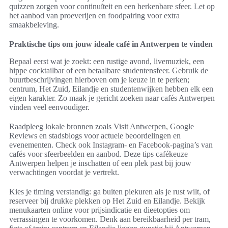
quizzen zorgen voor continuïteit en een herkenbare sfeer. Let op
het aanbod van proeverijen en foodpairing voor extra
smaakbeleving.
Praktische tips om jouw ideale café in Antwerpen te vinden
Bepaal eerst wat je zoekt: een rustige avond, livemuziek, een
hippe cocktailbar of een betaalbare studentensfeer. Gebruik de
buurtbeschrijvingen hierboven om je keuze in te perken;
centrum, Het Zuid, Eilandje en studentenwijken hebben elk een
eigen karakter. Zo maak je gericht zoeken naar cafés Antwerpen
vinden veel eenvoudiger.
Raadpleeg lokale bronnen zoals Visit Antwerpen, Google
Reviews en stadsblogs voor actuele beoordelingen en
evenementen. Check ook Instagram- en Facebook-pagina’s van
cafés voor sfeerbeelden en aanbod. Deze tips cafékeuze
Antwerpen helpen je inschatten of een plek past bij jouw
verwachtingen voordat je vertrekt.
Kies je timing verstandig: ga buiten piekuren als je rust wilt, of
reserveer bij drukke plekken op Het Zuid en Eilandje. Bekijk
menukaarten online voor prijsindicatie en dieetopties om
verrassingen te voorkomen. Denk aan bereikbaarheid per tram,