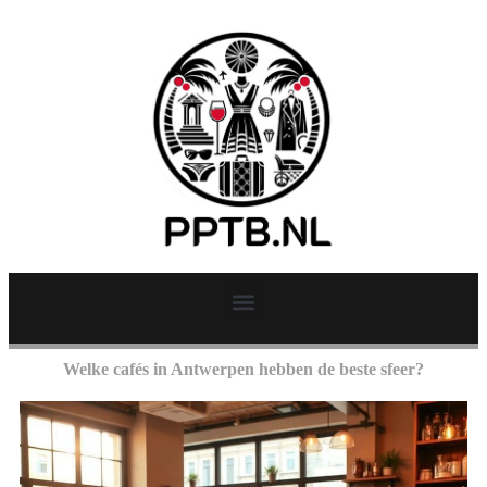
Welke cafés in Antwerpen hebben de beste sfeer?