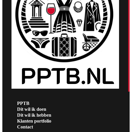
PPTB
Dit wil ik doen
Dit wil ik hebben
Klanten portfolio
Contact