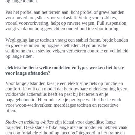
op lange tochten.
Pas het profiel aan het terrein aan: licht profiel of gravelbanden
voor onverhard, slick voor veel asfalt. Vering voor e-bikes,
vooral voorvorkvering, helpt op ruwere wegen. Full suspension
voegt vaak onnodig gewicht en onderhoud toe voor touring.
Wegligging lange tochten vraagt een stabiel frame, brede banden
en goede remmen bij hogere snelheden. Hydraulische
schijfremmen en stevige velgen verbeteren controle en veiligheid
op lange ritten.
elektrische fiets: welke modellen en types werken het beste
voor lange afstanden?
Voor lange afstanden kies je een elektrische fiets op functie en
comfort. Je wilt een model dat betrouwbare ondersteuning levert,
voldoende actieradius heeft en past bij het terrein en je
bagagebehoefte. Hieronder zie je per type wat het beste werkt
voor woon-werkverkeer, meerdaagse tochten en recreatieve
ritten.
Stads- en trekking e-bikes
zijn ideaal voor dagelijkse lange
trajecten. Deze stads e-bike lange afstand modellen hebben vaak
een comfortabele zithouding, accu geïntegreerd in het frame en