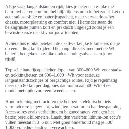
Als je vaak lange afstanden rijdt, kies je beter een e-bike die
betrouwbaar en comfortabel blijft tijdens uren in het zadel. Let op
actieradius e-bike en batterijcapaciteit, maar verwaarloos het
chassis, motorplaatsing en comfort niet. Hieronder staan de
belangrijkste punten kort en praktisch uitgelegd zodat je een
bewuste keuze maakt voor jouw tochten.
Actieradius e-bike betekent de daadwerkelijke kilometers die je
op één lading kunt rijden. Die hangt direct samen met de Wh
batterij, het gekozen e-bike ondersteuningsniveaus en jouw
rijstijl.
Typische batterijcapaciteiten lopen van 300–600 Wh voor stads-
en trekkingfietsen tot 600–1.000+ Wh voor serieuze
langeafstandstochtjes of bergachtige routes. Rijd je regelmatig
meer dan 80 km per dag, kies dan minimaal 500 Wh of een
model met optie voor een tweede accu.
Houd rekening met factoren die het bereik elektrische fiets
verminderen: je gewicht, wind, temperatuur en bandenspanning.
Accessoires zoals verlichting en bagagedragers verlagen het
batterijbereik kilometers. Laadtijden variëren; lithium-ion accu’s
vullen meestal in 3–6 uur. Met goed onderhoud mag je 500–
1.000 volledige laadcycli verwachten.