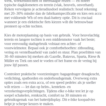
werk, weekendtochten of meerdaagse reizen — en noteer
typische dagkilometers en terrein (vlak, heuvels, onverhard).
Reken vervolgens je actieradiusdoel realistisch: houd rekening
met 20–30% minder dan de fabrikantspecificatie en kies een accu
met voldoende Wh of een dual-battery optie. Dit is cruciaal
wanneer je een elektrische fiets kiezen wilt die betrouwbaar
presteert op echte tochten.
Kies de motorplaatsing op basis van gebruik. Voor heuvelachtig
terrein en langere tochten is een middenmotor vaak het beste;
voor eenvoudig stadsgebruik volstaat een achter- of
voorwielmotor. Bepaal ook je comfortbehoeften: zithouding,
vering en verstelbaarheid van zadel en stuur. Plan proefritten van
30–60 minuten bij merken als Gazelle, Batavus, Sparta, Riese &
Müller en Trek om snel te voelen of het frame en de vering bij
jouw lijf passen.
Controleer praktische voorzieningen: bagagedrager draagkracht,
verlichting, spatborden en onderhoudsgemak. Overweeg extra
opties zoals een extra accu, of een speed pedelec als je sneller
wilt reizen — let dan op helm-, kenteken- en
verzekeringsverplichtingen. Tijdens elke e-bike test let je op
soepel schakelen, remkracht, comfort na 30 minuten en
gebruiksgemak van het batterijdisplay. Dit e-bike koopadvies
helpt je scherpe keuzes te maken.