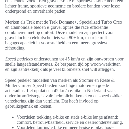
en snelheid zoekt. Een gravel e-bike of sportieve e-bike heeft een
lichter frame, sportieve geometrie en bredere banden voor losse
ondergrond en onverharde paden.
Merken als Trek met de Trek Domane+, Specialized Turbo Creo
en Cannondale bieden e-gravel opties die race-efficiëntie
combineren met rijcomfort. Deze modellen zijn perfect voor
gravel tochten elektrische fiets van 80+ km, maar je ruilt
bagagecapaciteit in voor snelheid en een meer agressieve
zithouding.
Speed pedelecs
ondersteunen tot 45 km/u en zijn ontworpen voor
snelle langeafstandsroutes. Ze besparen tijd op woon-werkritten
en zijn aantrekkelijk als je veel kilometers snel wilt afleggen.
Speed pedelec modellen van merken als Stromer en Riese &
Müller Cruiser Speed bieden krachtige motoren en goede
actieradius. Let op dat een 45 km/u e-bike in Nederland vaak
onder bromfietsregels valt: helmplicht, kenteken en speed e-bike
verzekering zijn dan verplicht. Dat heeft invloed op
gebruiksgemak en kosten.
Voordelen trekking e-bike en stads e-bike lange afstand:
comfort, betrouwbaarheid, service en dealerondersteuning.
Voordelen touring e-bike en meerdaagse e-bike: hoge