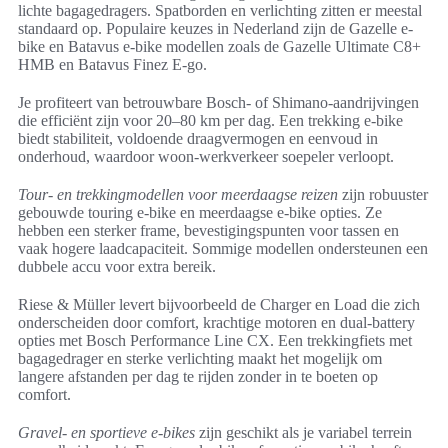
lichte bagagedragers. Spatborden en verlichting zitten er meestal
standaard op. Populaire keuzes in Nederland zijn de Gazelle e-
bike en Batavus e-bike modellen zoals de Gazelle Ultimate C8+
HMB en Batavus Finez E-go.
Je profiteert van betrouwbare Bosch- of Shimano-aandrijvingen
die efficiënt zijn voor 20–80 km per dag. Een trekking e-bike
biedt stabiliteit, voldoende draagvermogen en eenvoud in
onderhoud, waardoor woon-werkverkeer soepeler verloopt.
Tour- en trekkingmodellen voor meerdaagse reizen
zijn robuuster
gebouwde touring e-bike en meerdaagse e-bike opties. Ze
hebben een sterker frame, bevestigingspunten voor tassen en
vaak hogere laadcapaciteit. Sommige modellen ondersteunen een
dubbele accu voor extra bereik.
Riese & Müller levert bijvoorbeeld de Charger en Load die zich
onderscheiden door comfort, krachtige motoren en dual-battery
opties met Bosch Performance Line CX. Een trekkingfiets met
bagagedrager en sterke verlichting maakt het mogelijk om
langere afstanden per dag te rijden zonder in te boeten op
comfort.
Gravel- en sportieve e-bikes
zijn geschikt als je variabel terrein