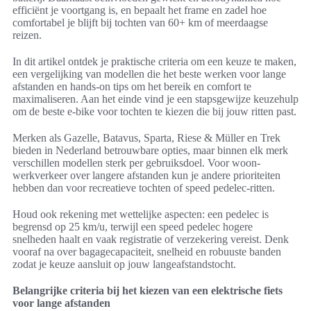
efficiënt je voortgang is, en bepaalt het frame en zadel hoe
comfortabel je blijft bij tochten van 60+ km of meerdaagse
reizen.
In dit artikel ontdek je praktische criteria om een keuze te maken,
een vergelijking van modellen die het beste werken voor lange
afstanden en hands-on tips om het bereik en comfort te
maximaliseren. Aan het einde vind je een stapsgewijze keuzehulp
om de beste e-bike voor tochten te kiezen die bij jouw ritten past.
Merken als Gazelle, Batavus, Sparta, Riese & Müller en Trek
bieden in Nederland betrouwbare opties, maar binnen elk merk
verschillen modellen sterk per gebruiksdoel. Voor woon-
werkverkeer over langere afstanden kun je andere prioriteiten
hebben dan voor recreatieve tochten of speed pedelec-ritten.
Houd ook rekening met wettelijke aspecten: een pedelec is
begrensd op 25 km/u, terwijl een speed pedelec hogere
snelheden haalt en vaak registratie of verzekering vereist. Denk
vooraf na over bagagecapaciteit, snelheid en robuuste banden
zodat je keuze aansluit op jouw langeafstandstocht.
Belangrijke criteria bij het kiezen van een elektrische fiets
voor lange afstanden