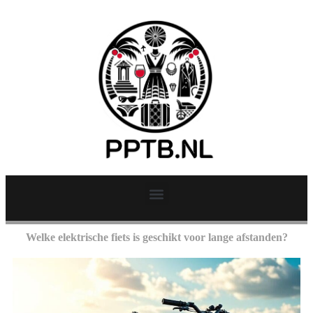
Welke elektrische fiets is geschikt voor lange afstanden?