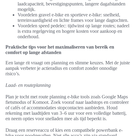
laadcapaciteit, bevestigingspunten, langere dagafstanden
mogelijk.
Voordelen gravel e-bike en sportieve e-bike: snelheid,
terreinvaardigheid en lichte frames voor lange dagtochten.
Voordelen speed pedelec: tijdwinst op lange routes; nadeel
is extra regelgeving en hogere kosten voor aankoop en
onderhoud.
Praktische tips voor het maximaliseren van bereik en
comfort op lange afstanden
Een lange rit vraagt om planning en slimme keuzes. Met de juiste
aanpak verbeter je actieradius en comfort zonder onnodige
risico’s.
Laad- en routeplanning
Plan je tocht met route planning e-bike tools zoals Google Maps
fietsmodus of Komoot. Zoek vooraf naar laadstops en controleer
of cafés of accommodaties stopcontacten aanbieden. Houd
rekening met laadtijden van 3–6 uur voor een volledige batterij,
en neem opties voor snelladen mee als tijd beperkt is.
Draag een reserveaccu of kies een compatibele powerbank e-
bike voor noodgevallen. Niet alle accu’s zijn via standaard