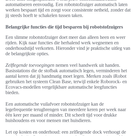
automatiseren eenvoudig. Een robotstofzuiger automatisch laten
werken bespaart tijd en zorgt voor consistente netheid, zonder dat
jij steeds hoeft te schakelen tussen taken.
Belangrijke functies die tijd besparen bij robotstofzuigers
Een slimme robotstofzuiger doet meer dan alleen heen en weer
rijden. Kijk naar functies die herhalend werk wegnemen en
onderhoudstijd verkorten. Hieronder vind je praktische uitleg van
de belangrijkste opties.
Zelflegende toevoegingen
nemen veel handwerk uit handen.
Basisstations die de stofbak automatisch legen, verminderen het
aantal keren dat jij handmatig moet legen. Merken zoals iRobot
gebruiken het systeem Clean Base, terwijl enkele Roborock- en
Ecovacs-modellen vergelijkbare automatische leegfuncties
bieden.
Een automatische vuilafvoer robotstofzuiger kan de
legefrequentie terugbrengen van meerdere keren per week naar
één keer per maand of minder. Dit scheelt tijd voor drukke
huishoudens en voor mensen met huisdieren.
Let op kosten en onderhoud: een zelflegende dock verhoogt de