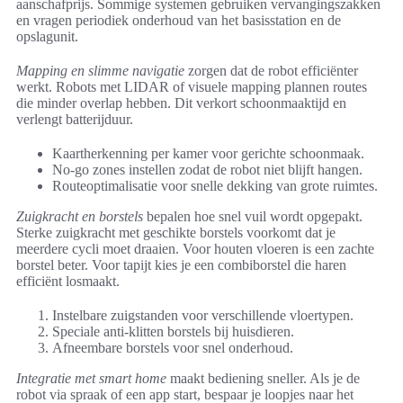
aanschafprijs. Sommige systemen gebruiken vervangingszakken
en vragen periodiek onderhoud van het basisstation en de
opslagunit.
Mapping en slimme navigatie
zorgen dat de robot efficiënter
werkt. Robots met LIDAR of visuele mapping plannen routes
die minder overlap hebben. Dit verkort schoonmaaktijd en
verlengt batterijduur.
Kaartherkenning per kamer voor gerichte schoonmaak.
No-go zones instellen zodat de robot niet blijft hangen.
Routeoptimalisatie voor snelle dekking van grote ruimtes.
Zuigkracht en borstels
bepalen hoe snel vuil wordt opgepakt.
Sterke zuigkracht met geschikte borstels voorkomt dat je
meerdere cycli moet draaien. Voor houten vloeren is een zachte
borstel beter. Voor tapijt kies je een combiborstel die haren
efficiënt losmaakt.
Instelbare zuigstanden voor verschillende vloertypen.
Speciale anti-klitten borstels bij huisdieren.
Afneembare borstels voor snel onderhoud.
Integratie met smart home
maakt bediening sneller. Als je de
robot via spraak of een app start, bespaar je loopjes naar het