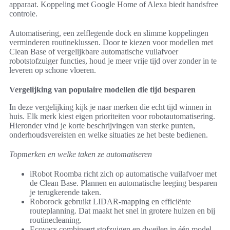
apparaat. Koppeling met Google Home of Alexa biedt handsfree
controle.
Automatisering, een zelflegende dock en slimme koppelingen
verminderen routineklussen. Door te kiezen voor modellen met
Clean Base of vergelijkbare automatische vuilafvoer
robotstofzuiger functies, houd je meer vrije tijd over zonder in te
leveren op schone vloeren.
Vergelijking van populaire modellen die tijd besparen
In deze vergelijking kijk je naar merken die echt tijd winnen in
huis. Elk merk kiest eigen prioriteiten voor robotautomatisering.
Hieronder vind je korte beschrijvingen van sterke punten,
onderhoudsvereisten en welke situaties ze het beste bedienen.
Topmerken en welke taken ze automatiseren
iRobot Roomba richt zich op automatische vuilafvoer met
de Clean Base. Plannen en automatische leeging besparen
je terugkerende taken.
Roborock gebruikt LIDAR-mapping en efficiënte
routeplanning. Dat maakt het snel in grotere huizen en bij
routinecleaning.
Ecovacs combineert stofzuigen en dweilen in één model.