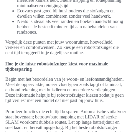
meerdere kamers hebt. Snelle mapping en routeplanning
minimaliseren reinigingstijd.
Ecovacs past goed bij huishoudens die stofzuigen en
dweilen willen combineren zonder veel handwerk.
Neato is ideaal als veel randen en hoeken aandacht nodig
hebben. Je besteedt minder tijd aan nabehandelen van
randzones.
Vergelijk deze punten met jouw woonruimte, hoeveelheid
verkeer en comfortwensen. Zo kies je een robotstofzuiger die
echt tijd teruggeeft in je dagelijkse routine.
Hoe je de juiste robotstofzuiger kiest voor maximale
tijdbesparing
Begin met het beoordelen van je woon- en leefomstandigheden.
Meet de oppervlakte, noteer vloertypen zoals tapijt of laminaat,
en houd rekening met huisdieren en meerdere verdiepingen.
Deze informatie helpt je bij robotstofzuiger kiezen zodat je geen
tijd verliest met een model dat niet past bij jouw huis.
Prioriteer functies die echt tijd besparen. Automatische vuilafvoer
staat bovenaan; betrouwbare mapping met LIDAR of sterke
SLAM voorkomt dubbele routes. Let op lange batterijduur en
snel laad- en hervattingsgedrag. Bij het beste robotstofzuiger