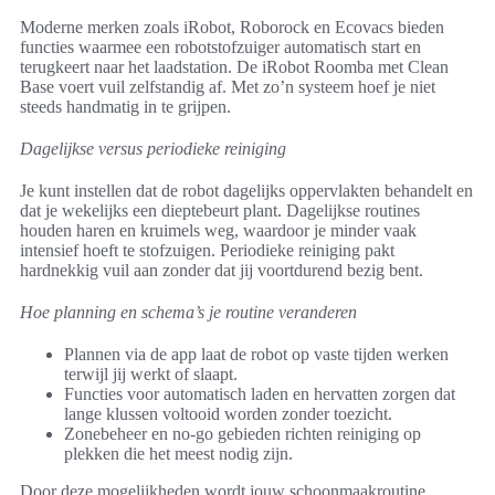
Moderne merken zoals iRobot, Roborock en Ecovacs bieden
functies waarmee een robotstofzuiger automatisch start en
terugkeert naar het laadstation. De iRobot Roomba met Clean
Base voert vuil zelfstandig af. Met zo’n systeem hoef je niet
steeds handmatig in te grijpen.
Dagelijkse versus periodieke reiniging
Je kunt instellen dat de robot dagelijks oppervlakten behandelt en
dat je wekelijks een dieptebeurt plant. Dagelijkse routines
houden haren en kruimels weg, waardoor je minder vaak
intensief hoeft te stofzuigen. Periodieke reiniging pakt
hardnekkig vuil aan zonder dat jij voortdurend bezig bent.
Hoe planning en schema’s je routine veranderen
Plannen via de app laat de robot op vaste tijden werken
terwijl jij werkt of slaapt.
Functies voor automatisch laden en hervatten zorgen dat
lange klussen voltooid worden zonder toezicht.
Zonebeheer en no-go gebieden richten reiniging op
plekken die het meest nodig zijn.
Door deze mogelijkheden wordt jouw schoonmaakroutine