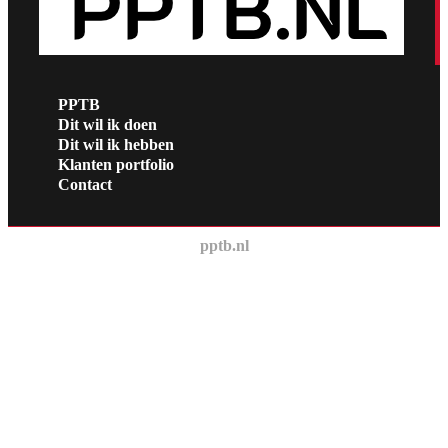
PPTB
Dit wil ik doen
Dit wil ik hebben
Klanten portfolio
Contact
pptb.nl