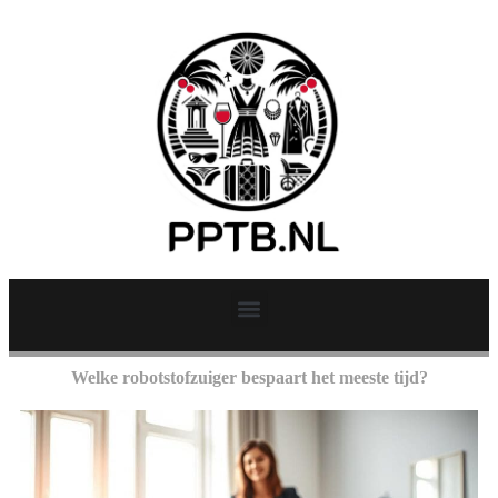
Welke robotstofzuiger bespaart het meeste tijd?