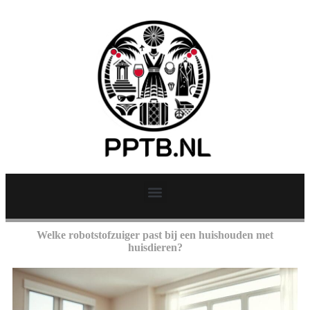
Welke robotstofzuiger past bij een huishouden met
huisdieren?