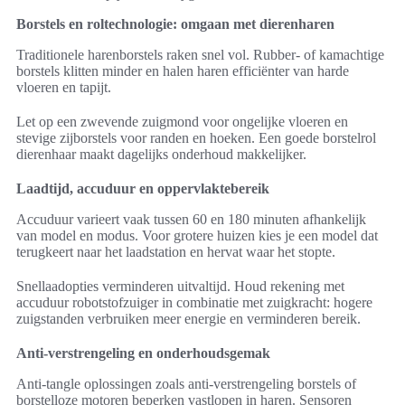
Borstels en roltechnologie: omgaan met dierenharen
Traditionele harenborstels raken snel vol. Rubber- of kamachtige
borstels klitten minder en halen haren efficiënter van harde
vloeren en tapijt.
Let op een zwevende zuigmond voor ongelijke vloeren en
stevige zijborstels voor randen en hoeken. Een goede borstelrol
dierenhaar maakt dagelijks onderhoud makkelijker.
Laadtijd, accuduur en oppervlaktebereik
Accuduur varieert vaak tussen 60 en 180 minuten afhankelijk
van model en modus. Voor grotere huizen kies je een model dat
terugkeert naar het laadstation en hervat waar het stopte.
Snellaadopties verminderen uitvaltijd. Houd rekening met
accuduur robotstofzuiger in combinatie met zuigkracht: hogere
zuigstanden verbruiken meer energie en verminderen bereik.
Anti-verstrengeling en onderhoudsgemak
Anti-tangle oplossingen zoals anti-verstrengeling borstels of
borstelloze motoren beperken vastlopen in haren. Sensoren