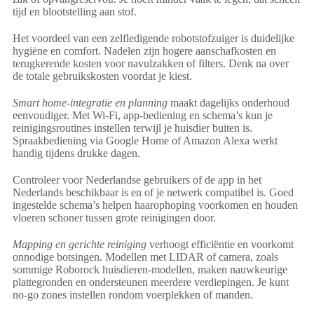
tijd en blootstelling aan stof.
Het voordeel van een zelfledigende robotstofzuiger is duidelijke
hygiëne en comfort. Nadelen zijn hogere aanschafkosten en
terugkerende kosten voor navulzakken of filters. Denk na over
de totale gebruikskosten voordat je kiest.
Smart home-integratie en planning
maakt dagelijks onderhoud
eenvoudiger. Met Wi‑Fi, app‑bediening en schema’s kun je
reinigingsroutines instellen terwijl je huisdier buiten is.
Spraakbediening via Google Home of Amazon Alexa werkt
handig tijdens drukke dagen.
Controleer voor Nederlandse gebruikers of de app in het
Nederlands beschikbaar is en of je netwerk compatibel is. Goed
ingestelde schema’s helpen haarophoping voorkomen en houden
vloeren schoner tussen grote reinigingen door.
Mapping en gerichte reiniging
verhoogt efficiëntie en voorkomt
onnodige botsingen. Modellen met LIDAR of camera, zoals
sommige Roborock huisdieren‑modellen, maken nauwkeurige
plattegronden en ondersteunen meerdere verdiepingen. Je kunt
no‑go zones instellen rondom voerplekken of manden.