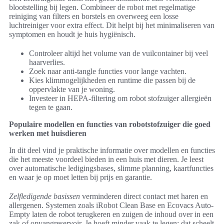
blootstelling bij legen. Combineer de robot met regelmatige
reiniging van filters en borstels en overweeg een losse
luchtreiniger voor extra effect. Dit helpt bij het minimaliseren van
symptomen en houdt je huis hygiënisch.
Controleer altijd het volume van de vuilcontainer bij veel
haarverlies.
Zoek naar anti-tangle functies voor lange vachten.
Kies klimmogelijkheden en runtime die passen bij de
oppervlakte van je woning.
Investeer in HEPA-filtering om robot stofzuiger allergieën
tegen te gaan.
Populaire modellen en functies van robotstofzuiger die goed
werken met huisdieren
In dit deel vind je praktische informatie over modellen en functies
die het meeste voordeel bieden in een huis met dieren. Je leest
over automatische ledigingsbases, slimme planning, kaartfuncties
en waar je op moet letten bij prijs en garantie.
Zelfledigende basissen
verminderen direct contact met haren en
allergenen. Systemen zoals iRobot Clean Base en Ecovacs Auto-
Empty laten de robot terugkeren en zuigen de inhoud over in een
zak of opvangreservoir. Je hoeft minder vaak te legen; dat scheelt