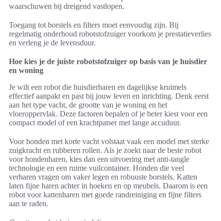
waarschuwen bij dreigend vastlopen.
Toegang tot borstels en filters moet eenvoudig zijn. Bij
regelmatig onderhoud robotstofzuiger voorkom je prestatieverlies
en verleng je de levensduur.
Hoe kies je de juiste robotstofzuiger op basis van je huisdier
en woning
Je wilt een robot die huisdierharen en dagelijkse kruimels
effectief aanpakt en past bij jouw leven en inrichting. Denk eerst
aan het type vacht, de grootte van je woning en het
vloeroppervlak. Deze factoren bepalen of je beter kiest voor een
compact model of een krachtpatser met lange accuduur.
Voor honden met korte vacht volstaat vaak een model met sterke
zuigkracht en rubberen rollen. Als je zoekt naar de beste robot
voor hondenharen, kies dan een uitvoering met anti-tangle
technologie en een ruime vuilcontainer. Honden die veel
verharen vragen om vaker legen en robuuste borstels. Katten
laten fijne haren achter in hoeken en op meubels. Daarom is een
robot voor kattenharen met goede randreiniging en fijne filters
aan te raden.