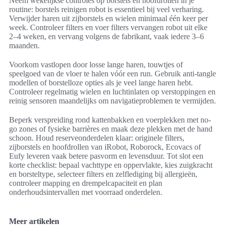
Neem wekelijkse controles op borstels en hoofdrollen in je
routine: borstels reinigen robot is essentieel bij veel verharing.
Verwijder haren uit zijborstels en wielen minimaal één keer per
week. Controleer filters en voer filters vervangen robot uit elke
2–4 weken, en vervang volgens de fabrikant, vaak iedere 3–6
maanden.
Voorkom vastlopen door losse lange haren, touwtjes of
speelgoed van de vloer te halen vóór een run. Gebruik anti-tangle
modellen of borstelloze opties als je veel lange haren hebt.
Controleer regelmatig wielen en luchtinlaten op verstoppingen en
reinig sensoren maandelijks om navigatieproblemen te vermijden.
Beperk verspreiding rond kattenbakken en voerplekken met no-
go zones of fysieke barrières en maak deze plekken met de hand
schoon. Houd reserveonderdelen klaar: originele filters,
zijborstels en hoofdrollen van iRobot, Roborock, Ecovacs of
Eufy leveren vaak betere pasvorm en levensduur. Tot slot een
korte checklist: bepaal vachttype en oppervlakte, kies zuigkracht
en borsteltype, selecteer filters en zelflediging bij allergieën,
controleer mapping en drempelcapaciteit en plan
onderhoudsintervallen met voorraad onderdelen.
Meer artikelen