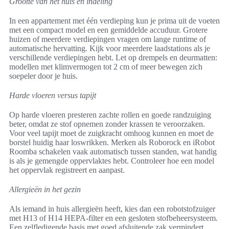
Grootte van het huis en indeling
In een appartement met één verdieping kun je prima uit de voeten
met een compact model en een gemiddelde accuduur. Grotere
huizen of meerdere verdiepingen vragen om lange runtime of
automatische hervatting. Kijk voor meerdere laadstations als je
verschillende verdiepingen hebt. Let op drempels en deurmatten:
modellen met klimvermogen tot 2 cm of meer bewegen zich
soepeler door je huis.
Harde vloeren versus tapijt
Op harde vloeren presteren zachte rollen en goede randzuiging
beter, omdat ze stof opnemen zonder krassen te veroorzaken.
Voor veel tapijt moet de zuigkracht omhoog kunnen en moet de
borstel huidig haar loswrikken. Merken als Roborock en iRobot
Roomba schakelen vaak automatisch tussen standen, wat handig
is als je gemengde oppervlaktes hebt. Controleer hoe een model
het oppervlak registreert en aanpast.
Allergieën in het gezin
Als iemand in huis allergieën heeft, kies dan een robotstofzuiger
met H13 of H14 HEPA-filter en een gesloten stofbeheersysteem.
Een zelfledigende basis met goed afsluitende zak vermindert