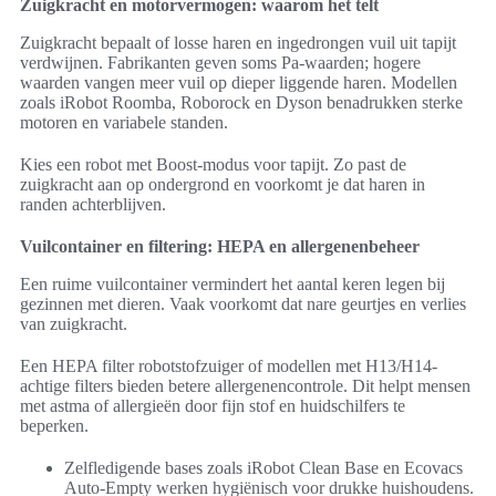
Zuigkracht en motorvermogen: waarom het telt
Zuigkracht bepaalt of losse haren en ingedrongen vuil uit tapijt
verdwijnen. Fabrikanten geven soms Pa-waarden; hogere
waarden vangen meer vuil op dieper liggende haren. Modellen
zoals iRobot Roomba, Roborock en Dyson benadrukken sterke
motoren en variabele standen.
Kies een robot met Boost-modus voor tapijt. Zo past de
zuigkracht aan op ondergrond en voorkomt je dat haren in
randen achterblijven.
Vuilcontainer en filtering: HEPA en allergenenbeheer
Een ruime vuilcontainer vermindert het aantal keren legen bij
gezinnen met dieren. Vaak voorkomt dat nare geurtjes en verlies
van zuigkracht.
Een HEPA filter robotstofzuiger of modellen met H13/H14-
achtige filters bieden betere allergenencontrole. Dit helpt mensen
met astma of allergieën door fijn stof en huidschilfers te
beperken.
Zelfledigende bases zoals iRobot Clean Base en Ecovacs
Auto-Empty werken hygiënisch voor drukke huishoudens.