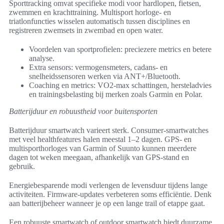
Sporttracking omvat specifieke modi voor hardlopen, fietsen,
zwemmen en krachttraining. Multisport horloge- en
triatlonfuncties wisselen automatisch tussen disciplines en
registreren zwemsets in zwembad en open water.
Voordelen van sportprofielen: preciezere metrics en betere
analyse.
Extra sensors: vermogensmeters, cadans- en
snelheidssensoren werken via ANT+/Bluetooth.
Coaching en metrics: VO2-max schattingen, hersteladvies
en trainingsbelasting bij merken zoals Garmin en Polar.
Batterijduur en robuustheid voor buitensporten
Batterijduur smartwatch varieert sterk. Consumer-smartwatches
met veel healthfeatures halen meestal 1–2 dagen. GPS- en
multisporthorloges van Garmin of Suunto kunnen meerdere
dagen tot weken meegaan, afhankelijk van GPS-stand en
gebruik.
Energiebesparende modi verlengen de levensduur tijdens lange
activiteiten. Firmware-updates verbeteren soms efficiëntie. Denk
aan batterijbeheer wanneer je op een lange trail of etappe gaat.
Een robuuste smartwatch of outdoor smartwatch biedt duurzame