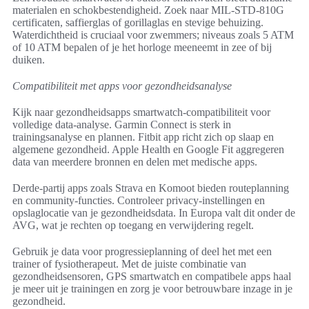
materialen en schokbestendigheid. Zoek naar MIL-STD-810G
certificaten, saffierglas of gorillaglas en stevige behuizing.
Waterdichtheid is cruciaal voor zwemmers; niveaus zoals 5 ATM
of 10 ATM bepalen of je het horloge meeneemt in zee of bij
duiken.
Compatibiliteit met apps voor gezondheidsanalyse
Kijk naar gezondheidsapps smartwatch-compatibiliteit voor
volledige data-analyse. Garmin Connect is sterk in
trainingsanalyse en plannen. Fitbit app richt zich op slaap en
algemene gezondheid. Apple Health en Google Fit aggregeren
data van meerdere bronnen en delen met medische apps.
Derde-partij apps zoals Strava en Komoot bieden routeplanning
en community-functies. Controleer privacy-instellingen en
opslaglocatie van je gezondheidsdata. In Europa valt dit onder de
AVG, wat je rechten op toegang en verwijdering regelt.
Gebruik je data voor progressieplanning of deel het met een
trainer of fysiotherapeut. Met de juiste combinatie van
gezondheidsensoren, GPS smartwatch en compatibele apps haal
je meer uit je trainingen en zorg je voor betrouwbare inzage in je
gezondheid.