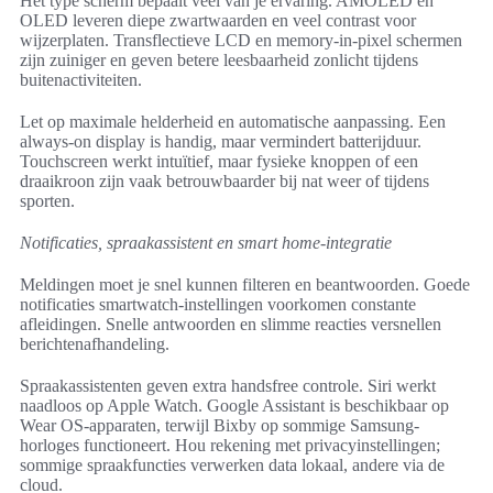
Het type scherm bepaalt veel van je ervaring. AMOLED en
OLED leveren diepe zwartwaarden en veel contrast voor
wijzerplaten. Transflectieve LCD en memory-in-pixel schermen
zijn zuiniger en geven betere leesbaarheid zonlicht tijdens
buitenactiviteiten.
Let op maximale helderheid en automatische aanpassing. Een
always-on display is handig, maar vermindert batterijduur.
Touchscreen werkt intuïtief, maar fysieke knoppen of een
draaikroon zijn vaak betrouwbaarder bij nat weer of tijdens
sporten.
Notificaties, spraakassistent en smart home-integratie
Meldingen moet je snel kunnen filteren en beantwoorden. Goede
notificaties smartwatch-instellingen voorkomen constante
afleidingen. Snelle antwoorden en slimme reacties versnellen
berichtenafhandeling.
Spraakassistenten geven extra handsfree controle. Siri werkt
naadloos op Apple Watch. Google Assistant is beschikbaar op
Wear OS-apparaten, terwijl Bixby op sommige Samsung-
horloges functioneert. Hou rekening met privacyinstellingen;
sommige spraakfuncties verwerken data lokaal, andere via de
cloud.