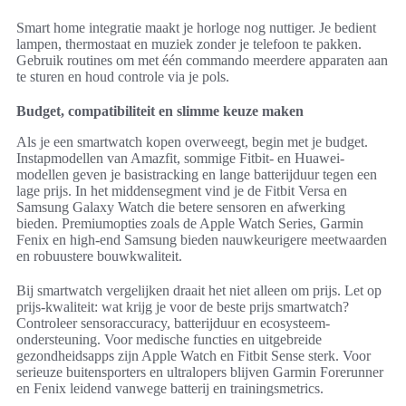
Smart home integratie maakt je horloge nog nuttiger. Je bedient
lampen, thermostaat en muziek zonder je telefoon te pakken.
Gebruik routines om met één commando meerdere apparaten aan
te sturen en houd controle via je pols.
Budget, compatibiliteit en slimme keuze maken
Als je een smartwatch kopen overweegt, begin met je budget.
Instapmodellen van Amazfit, sommige Fitbit- en Huawei-
modellen geven je basistracking en lange batterijduur tegen een
lage prijs. In het middensegment vind je de Fitbit Versa en
Samsung Galaxy Watch die betere sensoren en afwerking
bieden. Premiumopties zoals de Apple Watch Series, Garmin
Fenix en high-end Samsung bieden nauwkeurigere meetwaarden
en robuustere bouwkwaliteit.
Bij smartwatch vergelijken draait het niet alleen om prijs. Let op
prijs-kwaliteit: wat krijg je voor de beste prijs smartwatch?
Controleer sensoraccuracy, batterijduur en ecosysteem-
ondersteuning. Voor medische functies en uitgebreide
gezondheidsapps zijn Apple Watch en Fitbit Sense sterk. Voor
serieuze buitensporters en ultralopers blijven Garmin Forerunner
en Fenix leidend vanwege batterij en trainingsmetrics.