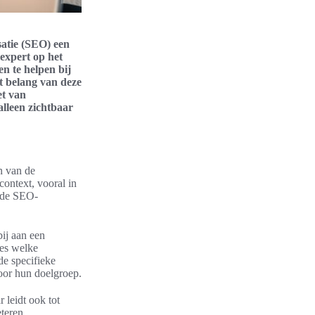
satie (SEO) een
 expert op het
n te helpen bij
et belang van deze
et van
alleen zichtbaar
n van de
 context, vooral in
erde SEO-
ij aan een
ies welke
de specifieke
voor hun doelgroep.
 leidt ook tot
teren.