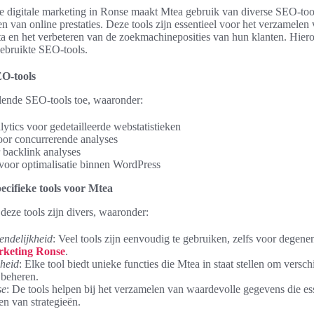
ve digitale marketing in Ronse maakt Mtea gebruik van diverse SEO-too
ren van online prestaties. Deze tools zijn essentieel voor het verzamelen 
ta en het verbeteren van de zoekmachineposities van hun klanten. Hier
gebruikte SEO-tools.
EO-tools
llende SEO-tools toe, waaronder:
ytics voor gedetailleerde webstatistieken
or concurrerende analyses
 backlink analyses
oor optimalisatie binnen WordPress
ecifieke tools voor Mtea
eze tools zijn divers, waaronder:
endelijkheid
: Veel tools zijn eenvoudig te gebruiken, zelfs voor degene
arketing Ronse
.
heid
: Elke tool biedt unieke functies die Mtea in staat stellen om versc
beheren.
se
: De tools helpen bij het verzamelen van waardevolle gegevens die ess
en van strategieën.