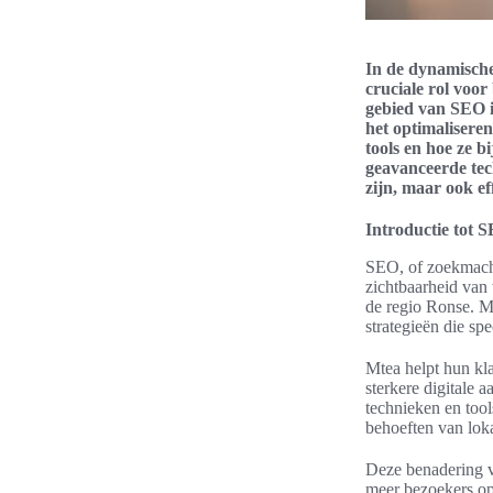
In de dynamische
cruciale rol voor
gebied van SEO i
het optimaliseren
tools en hoe ze 
geavanceerde tech
zijn, maar ook ef
Introductie tot 
SEO, of zoekmachin
zichtbaarheid van
de regio Ronse. M
strategieën die sp
Mtea helpt hun kla
sterkere digitale
technieken en tool
behoeften van loka
Deze benadering ve
meer bezoekers op