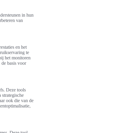
ndersteunen in hun
erbeteren van
estaties en het
uikservaring te
bij het monitoren
 de basis voor
s. Deze tools
 strategische
aar ook die van de
entoptimalisatie,
ress. Deze tool