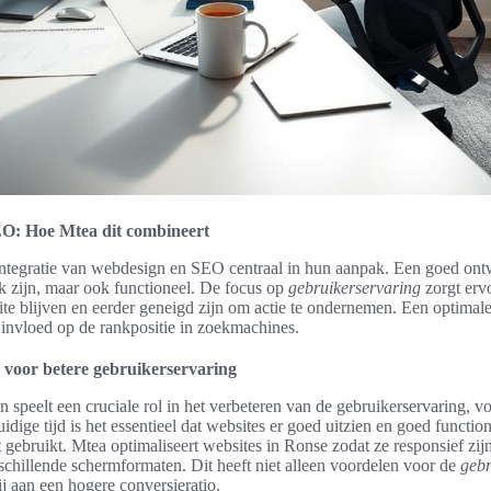
O: Hoe Mtea dit combineert
 integratie van webdesign en SEO centraal in hun aanpak. Een goed ont
jk zijn, maar ook functioneel. De focus op
gebruikerservaring
zorgt erv
te blijven en eerder geneigd zijn om actie te ondernemen. Een optimale
 invloed op de rankpositie in zoekmachines.
 voor betere gebruikerservaring
 speelt een cruciale rol in het verbeteren van de gebruikerservaring, v
uidige tijd is het essentieel dat websites er goed uitzien en goed functio
 gebruikt. Mtea optimaliseert websites in Ronse zodat ze responsief zij
schillende schermformaten. Dit heeft niet alleen voordelen voor de
gebr
j aan een hogere conversieratio.