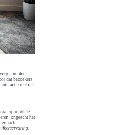
werp kan niet
oor dat bezoekers
 interactie met de
ooral op mobiele
neren, ongeacht het
n en zich
uikerservaring
,