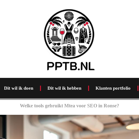
Dit wil ik doen
Dit wil ik hebben
Klanten portfolio
Welke tools gebruikt Mtea voor SEO in Ronse?