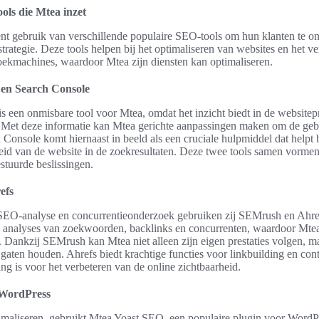
ols die Mtea inzet
ënt gebruik van verschillende populaire SEO-tools om hun klanten te o
strategie. Deze tools helpen bij het optimaliseren van websites en het v
zoekmachines, waardoor Mtea zijn diensten kan optimaliseren.
 en Search Console
s een onmisbare tool voor Mtea, omdat het inzicht biedt in de websitepr
 Met deze informatie kan Mtea gerichte aanpassingen maken om de gebr
 Console komt hiernaast in beeld als een cruciale hulpmiddel dat helpt 
id van de website in de zoekresultaten. Deze twee tools samen vormen
stuurde beslissingen.
efs
EO-analyse en concurrentieonderzoek gebruiken zij SEMrush en Ahref
e analyses van zoekwoorden, backlinks en concurrenten, waardoor Mtea
t. Dankzij SEMrush kan Mtea niet alleen zijn eigen prestaties volgen, m
 gaten houden. Ahrefs biedt krachtige functies voor linkbuilding en cont
ng is voor het verbeteren van de online zichtbaarheid.
 WordPress
imaliseren, gebruikt Mtea Yoast SEO, een populaire plugin voor WordP