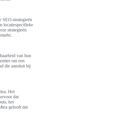
le SEO-strategieën
n locatiespecifieke
eze strategieën
 markt.
tbaarheid van hun
tenties om een
 die aansluit bij
Mtea. Het
ervoor dat
uts, het
tea gelooft dat