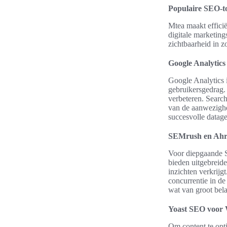
Populaire SEO-to
Mtea maakt effici
digitale marketing
zichtbaarheid in 
Google Analytics
Google Analytics i
gebruikersgedrag.
verbeteren. Search
van de aanwezighe
succesvolle datage
SEMrush en Ahr
Voor diepgaande S
bieden uitgebreid
inzichten verkrijg
concurrentie in de
wat van groot bela
Yoast SEO voor
Om content te opt