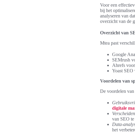
Voor een effectie
bij het optimalise
analyseren van da
overzicht van de 
Overzicht van S
Mtea past verschi
Google Anal
SEMrush vo
Ahrefs voor
Yoast SEO v
Voordelen van sp
De voordelen van d
Gebruiksvri
digitale m
Verscheiden
van SEO te 
Data-analy
het verbeter