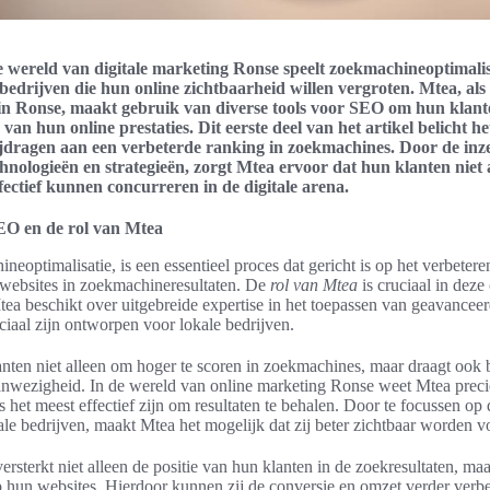
 wereld van digitale marketing Ronse speelt zoekmachineoptimali
 bedrijven die hun online zichtbaarheid willen vergroten. Mtea, als
n Ronse, maakt gebruik van diverse tools voor SEO om hun klante
 van hun online prestaties. Dit eerste deel van het artikel belicht h
bijdragen aan een verbeterde ranking in zoekmachines. Door de inz
nologieën en strategieën, zorgt Mtea ervoor dat hun klanten niet 
fectief kunnen concurreren in de digitale arena.
SEO en de rol van Mtea
eoptimalisatie, is een essentieel proces dat gericht is op het verbetere
 websites in zoekmachineresultaten. De
rol van Mtea
is cruciaal in deze
tea beschikt over uitgebreide expertise in het toepassen van geavance
eciaal zijn ontworpen voor lokale bedrijven.
nten niet alleen om hoger te scoren in zoekmachines, maar draagt ook b
 aanwezigheid. In de wereld van online marketing Ronse weet Mtea prec
s het meest effectief zijn om resultaten te behalen. Door te focussen op 
le bedrijven, maakt Mtea het mogelijk dat zij beter zichtbaar worden 
rsterkt niet alleen de positie van hun klanten in de zoekresultaten, maar
 hun websites. Hierdoor kunnen zij de conversie en omzet verder verbe