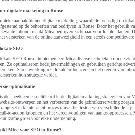
or digitale marketing in Ronse
unieke aanpak binnen digitale marketing, waarbij de focus ligt op loka
 afgestemd op de behoeften van bedrijven in Ronse. Door het gebruik va
levante inhoud, maakt Mtea bedrijven zichtbaar voor lokale klanten. D
 het versterken van de online aanwezigheid in een steeds competitievere
 lokale SEO
lokale SEO Ronse, implementeert Mtea diverse technieken om de zich
ren. Ze optimaliseren bedrijfsvermeldingen en gebruiken gerichte adver
bereiken. Samenwerking met lokale influencers en het creëren van inhoud
ersterken hun strategie verder.
sie optimalisatie
satie speelt een essentiële rol in de digitale marketing strategieën van 
website-ontwerpen en het verbeteren van de gebruikerservaring zorgen 
mgezet in klanten. Dit proces omvat het testen van verschillende lay-o
 call-to-action knoppen en het vereenvoudigen van aankoopprocessen. M
tot duurzame groei voor elke onderneming.
ruikt Mtea voor SEO in Ronse?