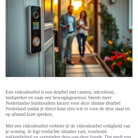
Een videodeurbel is een deurbel met camera, microfoon,
luidspreker en vaak een bewegingssensor. Steeds meer
Nederlandse huishoudens kiezen voor deze slimme deurbel
Nederland omdat je direct kunt zien wie er voor de deur staat en
op afstand kunt spreken.
Met een videodeurbel verbeter je de videodeurbel veiligheid van
je woning. Je legt verdachte situaties vast, voorkomt
pakketdiefstal en vermindert deur-aan-deur fraude. Dat geeft rust,