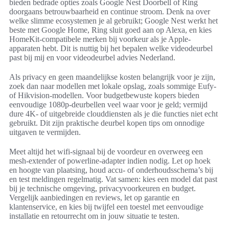
bieden bedrade opties zoals Google Nest Doorbell of Ring
doorgaans betrouwbaarheid en continue stroom. Denk na over
welke slimme ecosystemen je al gebruikt; Google Nest werkt het
beste met Google Home, Ring sluit goed aan op Alexa, en kies
HomeKit-compatibele merken bij voorkeur als je Apple-
apparaten hebt. Dit is nuttig bij het bepalen welke videodeurbel
past bij mij en voor videodeurbel advies Nederland.
Als privacy en geen maandelijkse kosten belangrijk voor je zijn,
zoek dan naar modellen met lokale opslag, zoals sommige Eufy-
of Hikvision-modellen. Voor budgetbewuste kopers bieden
eenvoudige 1080p-deurbellen veel waar voor je geld; vermijd
dure 4K- of uitgebreide clouddiensten als je die functies niet echt
gebruikt. Dit zijn praktische deurbel kopen tips om onnodige
uitgaven te vermijden.
Meet altijd het wifi-signaal bij de voordeur en overweeg een
mesh-extender of powerline-adapter indien nodig. Let op hoek
en hoogte van plaatsing, houd accu- of onderhoudsschema’s bij
en test meldingen regelmatig. Vat samen: kies een model dat past
bij je technische omgeving, privacyvoorkeuren en budget.
Vergelijk aanbiedingen en reviews, let op garantie en
klantenservice, en kies bij twijfel een toestel met eenvoudige
installatie en retourrecht om in jouw situatie te testen.