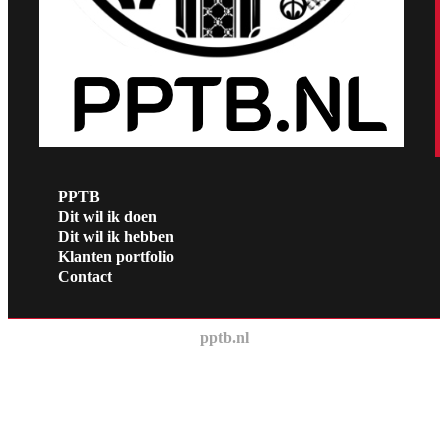
PPTB
Dit wil ik doen
Dit wil ik hebben
Klanten portfolio
Contact
pptb.nl