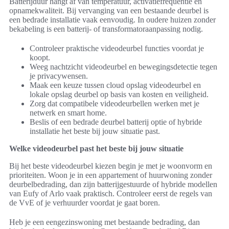
Batterijduur hangt af van temperatuur, activatiefrequentie en
opnamekwaliteit. Bij vervanging van een bestaande deurbel is
een bedrade installatie vaak eenvoudig. In oudere huizen zonder
bekabeling is een batterij- of transformatoraanpassing nodig.
Controleer praktische videodeurbel functies voordat je
koopt.
Weeg nachtzicht videodeurbel en bewegingsdetectie tegen
je privacywensen.
Maak een keuze tussen cloud opslag videodeurbel en
lokale opslag deurbel op basis van kosten en veiligheid.
Zorg dat compatibele videodeurbellen werken met je
netwerk en smart home.
Beslis of een bedrade deurbel batterij optie of hybride
installatie het beste bij jouw situatie past.
Welke videodeurbel past het beste bij jouw situatie
Bij het beste videodeurbel kiezen begin je met je woonvorm en
prioriteiten. Woon je in een appartement of huurwoning zonder
deurbelbedrading, dan zijn batterijgestuurde of hybride modellen
van Eufy of Arlo vaak praktisch. Controleer eerst de regels van
de VvE of je verhuurder voordat je gaat boren.
Heb je een eengezinswoning met bestaande bedrading, dan