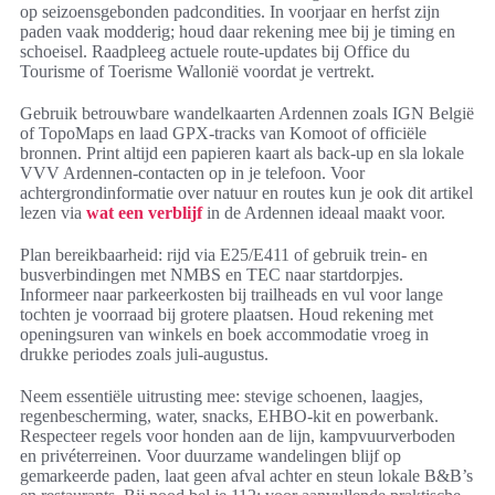
op seizoensgebonden padcondities. In voorjaar en herfst zijn
paden vaak modderig; houd daar rekening mee bij je timing en
schoeisel. Raadpleeg actuele route-updates bij Office du
Tourisme of Toerisme Wallonië voordat je vertrekt.
Gebruik betrouwbare wandelkaarten Ardennen zoals IGN België
of TopoMaps en laad GPX-tracks van Komoot of officiële
bronnen. Print altijd een papieren kaart als back-up en sla lokale
VVV Ardennen-contacten op in je telefoon. Voor
achtergrondinformatie over natuur en routes kun je ook dit artikel
lezen via
wat een verblijf
in de Ardennen ideaal maakt voor.
Plan bereikbaarheid: rijd via E25/E411 of gebruik trein- en
busverbindingen met NMBS en TEC naar startdorpjes.
Informeer naar parkeerkosten bij trailheads en vul voor lange
tochten je voorraad bij grotere plaatsen. Houd rekening met
openingsuren van winkels en boek accommodatie vroeg in
drukke periodes zoals juli-augustus.
Neem essentiële uitrusting mee: stevige schoenen, laagjes,
regenbescherming, water, snacks, EHBO-kit en powerbank.
Respecteer regels voor honden aan de lijn, kampvuurverboden
en privéterreinen. Voor duurzame wandelingen blijf op
gemarkeerde paden, laat geen afval achter en steun lokale B&B’s