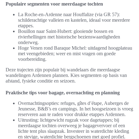
Populaire segmenten voor meerdaagse tochten
La Roche-en-Ardenne naar Houffalize (via GR 57):
schilderachtige valleien en kastelen, ideaal voor meerdere
etappes.
Bouillon naar Saint-Hubert: glooiende bossen en
rivierhellingen met historische bezienswaardigheden
onderweg.
Hoge Venen rond Baraque Michel: uitdagend hoogplateau
met veengebieden; weer en mist vragen om goede
voorbereiding.
Deze trajecten zijn populair bij wandelaars die meerdaagse
wandelingen Ardennen plannen. Kies segmenten op basis van
afstand, fysieke conditie en seizoen.
Praktische tips voor bagage, overnachting en planning
Overnachtingsopties: refuges, gîtes d’étape, Auberges de
Jeunesse, B&B’s en campings. In het hoogseizoen is vroeg
reserveren aan te raden voor drukke etappes Ardennen.
Uitrusting: lichtgewicht rugzak voor dagetappes; bij
meerdaagse tochten overweeg je bagagevervoer of een
lichte tent plus slaapzak. Investeer in waterdichte kleding
en stevige, waterdichte bergschoenen met goed profiel.