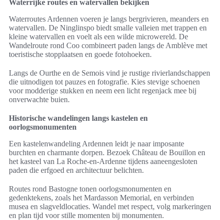
Waterrijke routes en watervallen bekijken
Waterroutes Ardennen voeren je langs bergrivieren, meanders en
watervallen. De Ninglinspo biedt smalle valleien met trappen en
kleine watervallen en voelt als een wilde microwereld. De
Wandelroute rond Coo combineert paden langs de Amblève met
toeristische stopplaatsen en goede fotohoeken.
Langs de Ourthe en de Semois vind je rustige rivierlandschappen
die uitnodigen tot pauzes en fotografie. Kies stevige schoenen
voor modderige stukken en neem een licht regenjack mee bij
onverwachte buien.
Historische wandelingen langs kastelen en
oorlogsmonumenten
Een kastelenwandeling Ardennen leidt je naar imposante
burchten en charmante dorpen. Bezoek Château de Bouillon en
het kasteel van La Roche-en-Ardenne tijdens aaneengesloten
paden die erfgoed en architectuur belichten.
Routes rond Bastogne tonen oorlogsmonumenten en
gedenktekens, zoals het Mardasson Memorial, en verbinden
musea en slagveldlocaties. Wandel met respect, volg markeringen
en plan tijd voor stille momenten bij monumenten.