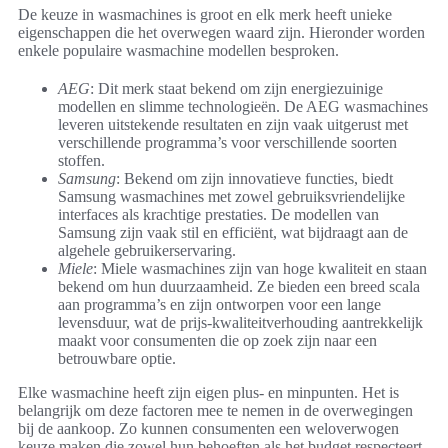
De keuze in wasmachines is groot en elk merk heeft unieke
eigenschappen die het overwegen waard zijn. Hieronder worden
enkele populaire wasmachine modellen besproken.
AEG
: Dit merk staat bekend om zijn energiezuinige
modellen en slimme technologieën. De AEG wasmachines
leveren uitstekende resultaten en zijn vaak uitgerust met
verschillende programma’s voor verschillende soorten
stoffen.
Samsung
: Bekend om zijn innovatieve functies, biedt
Samsung wasmachines met zowel gebruiksvriendelijke
interfaces als krachtige prestaties. De modellen van
Samsung zijn vaak stil en efficiënt, wat bijdraagt aan de
algehele gebruikerservaring.
Miele
: Miele wasmachines zijn van hoge kwaliteit en staan
bekend om hun duurzaamheid. Ze bieden een breed scala
aan programma’s en zijn ontworpen voor een lange
levensduur, wat de prijs-kwaliteitverhouding aantrekkelijk
maakt voor consumenten die op zoek zijn naar een
betrouwbare optie.
Elke wasmachine heeft zijn eigen plus- en minpunten. Het is
belangrijk om deze factoren mee te nemen in de overwegingen
bij de aankoop. Zo kunnen consumenten een weloverwogen
keuze maken die zowel hun behoeften als het budget respecteert.