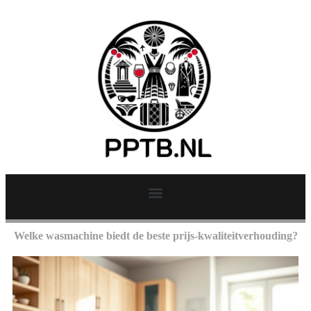
Welke wasmachine biedt de beste prijs-kwaliteitverhouding?