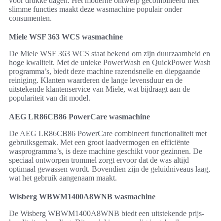
voor drukke dagen. Het moderne ontwerp gecombineerd met
slimme functies maakt deze wasmachine populair onder
consumenten.
Miele WSF 363 WCS wasmachine
De Miele WSF 363 WCS staat bekend om zijn duurzaamheid en
hoge kwaliteit. Met de unieke PowerWash en QuickPower Wash
programma’s, biedt deze machine razendsnelle en diepgaande
reiniging. Klanten waarderen de lange levensduur en de
uitstekende klantenservice van Miele, wat bijdraagt aan de
populariteit van dit model.
AEG LR86CB86 PowerCare wasmachine
De AEG LR86CB86 PowerCare combineert functionaliteit met
gebruiksgemak. Met een groot laadvermogen en efficiënte
wasprogramma’s, is deze machine geschikt voor gezinnen. De
speciaal ontworpen trommel zorgt ervoor dat de was altijd
optimaal gewassen wordt. Bovendien zijn de geluidniveaus laag,
wat het gebruik aangenaam maakt.
Wisberg WBWM1400A8WNB wasmachine
De Wisberg WBWM1400A8WNB biedt een uitstekende prijs-