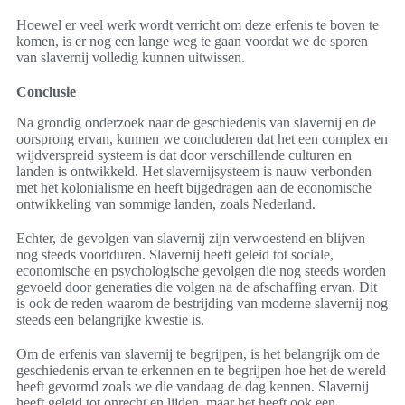
Hoewel er veel werk wordt verricht om deze erfenis te boven te
komen, is er nog een lange weg te gaan voordat we de sporen
van slavernij volledig kunnen uitwissen.
Conclusie
Na grondig onderzoek naar de geschiedenis van slavernij en de
oorsprong ervan, kunnen we concluderen dat het een complex en
wijdverspreid systeem is dat door verschillende culturen en
landen is ontwikkeld. Het slavernijsysteem is nauw verbonden
met het kolonialisme en heeft bijgedragen aan de economische
ontwikkeling van sommige landen, zoals Nederland.
Echter, de gevolgen van slavernij zijn verwoestend en blijven
nog steeds voortduren. Slavernij heeft geleid tot sociale,
economische en psychologische gevolgen die nog steeds worden
gevoeld door generaties die volgen na de afschaffing ervan. Dit
is ook de reden waarom de bestrijding van moderne slavernij nog
steeds een belangrijke kwestie is.
Om de erfenis van slavernij te begrijpen, is het belangrijk om de
geschiedenis ervan te erkennen en te begrijpen hoe het de wereld
heeft gevormd zoals we die vandaag de dag kennen. Slavernij
heeft geleid tot onrecht en lijden, maar het heeft ook een