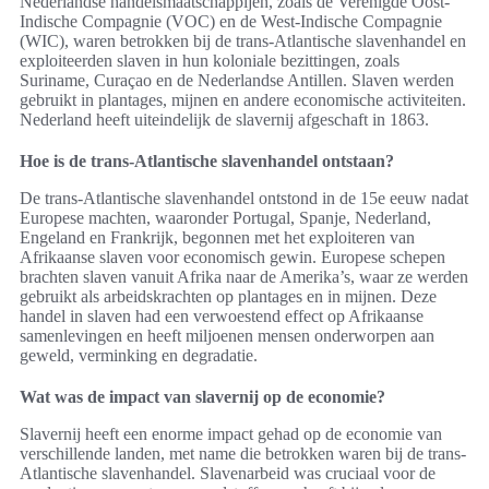
Nederlandse handelsmaatschappijen, zoals de Verenigde Oost-
Indische Compagnie (VOC) en de West-Indische Compagnie
(WIC), waren betrokken bij de trans-Atlantische slavenhandel en
exploiteerden slaven in hun koloniale bezittingen, zoals
Suriname, Curaçao en de Nederlandse Antillen. Slaven werden
gebruikt in plantages, mijnen en andere economische activiteiten.
Nederland heeft uiteindelijk de slavernij afgeschaft in 1863.
Hoe is de trans-Atlantische slavenhandel ontstaan?
De trans-Atlantische slavenhandel ontstond in de 15e eeuw nadat
Europese machten, waaronder Portugal, Spanje, Nederland,
Engeland en Frankrijk, begonnen met het exploiteren van
Afrikaanse slaven voor economisch gewin. Europese schepen
brachten slaven vanuit Afrika naar de Amerika’s, waar ze werden
gebruikt als arbeidskrachten op plantages en in mijnen. Deze
handel in slaven had een verwoestend effect op Afrikaanse
samenlevingen en heeft miljoenen mensen onderworpen aan
geweld, verminking en degradatie.
Wat was de impact van slavernij op de economie?
Slavernij heeft een enorme impact gehad op de economie van
verschillende landen, met name die betrokken waren bij de trans-
Atlantische slavenhandel. Slavenarbeid was cruciaal voor de