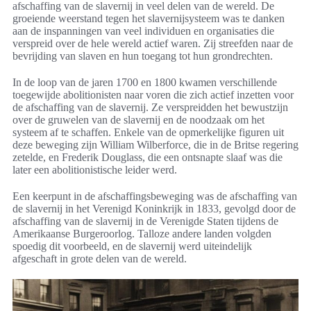
afschaffing van de slavernij in veel delen van de wereld. De
groeiende weerstand tegen het slavernijsysteem was te danken
aan de inspanningen van veel individuen en organisaties die
verspreid over de hele wereld actief waren. Zij streefden naar de
bevrijding van slaven en hun toegang tot hun grondrechten.
In de loop van de jaren 1700 en 1800 kwamen verschillende
toegewijde abolitionisten naar voren die zich actief inzetten voor
de afschaffing van de slavernij. Ze verspreidden het bewustzijn
over de gruwelen van de slavernij en de noodzaak om het
systeem af te schaffen. Enkele van de opmerkelijke figuren uit
deze beweging zijn William Wilberforce, die in de Britse regering
zetelde, en Frederik Douglass, die een ontsnapte slaaf was die
later een abolitionistische leider werd.
Een keerpunt in de afschaffingsbeweging was de afschaffing van
de slavernij in het Verenigd Koninkrijk in 1833, gevolgd door de
afschaffing van de slavernij in de Verenigde Staten tijdens de
Amerikaanse Burgeroorlog. Talloze andere landen volgden
spoedig dit voorbeeld, en de slavernij werd uiteindelijk
afgeschaft in grote delen van de wereld.