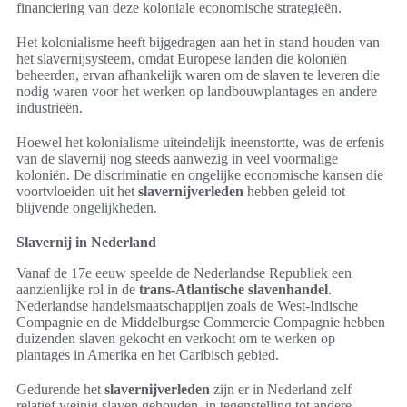
financiering van deze koloniale economische strategieën.
Het kolonialisme heeft bijgedragen aan het in stand houden van
het slavernijsysteem, omdat Europese landen die koloniën
beheerden, ervan afhankelijk waren om de slaven te leveren die
nodig waren voor het werken op landbouwplantages en andere
industrieën.
Hoewel het kolonialisme uiteindelijk ineenstortte, was de erfenis
van de slavernij nog steeds aanwezig in veel voormalige
koloniën. De discriminatie en ongelijke economische kansen die
voortvloeiden uit het
slavernijverleden
hebben geleid tot
blijvende ongelijkheden.
Slavernij in Nederland
Vanaf de 17e eeuw speelde de Nederlandse Republiek een
aanzienlijke rol in de
trans-Atlantische slavenhandel
.
Nederlandse handelsmaatschappijen zoals de West-Indische
Compagnie en de Middelburgse Commercie Compagnie hebben
duizenden slaven gekocht en verkocht om te werken op
plantages in Amerika en het Caribisch gebied.
Gedurende het
slavernijverleden
zijn er in Nederland zelf
relatief weinig slaven gehouden, in tegenstelling tot andere