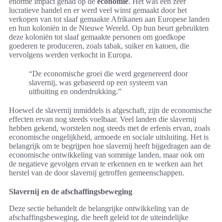
enorme impact gehad op de
economie
. Het was een zeer
lucratieve handel en er werd veel winst gemaakt door het
verkopen van tot slaaf gemaakte Afrikanen aan Europese landen
en hun koloniën in de Nieuwe Wereld. Op hun beurt gebruikten
deze koloniën tot slaaf gemaakte personen om goedkope
goederen te produceren, zoals tabak, suiker en katoen, die
vervolgens werden verkocht in Europa.
“De economische groei die werd gegenereerd door
slavernij, was gebaseerd op een systeem van
uitbuiting en onderdrukking.”
Hoewel de slavernij inmiddels is afgeschaft, zijn de economische
effecten ervan nog steeds voelbaar. Veel landen die slavernij
hebben gekend, worstelen nog steeds met de erfenis ervan, zoals
economische ongelijkheid, armoede en sociale uitsluiting. Het is
belangrijk om te begrijpen hoe slavernij heeft bijgedragen aan de
economische ontwikkeling van sommige landen, maar ook om
de negatieve gevolgen ervan te erkennen en te werken aan het
herstel van de door slavernij getroffen gemeenschappen.
Slavernij en de afschaffingsbeweging
Deze sectie behandelt de belangrijke ontwikkeling van de
afschaffingsbeweging, die heeft geleid tot de uiteindelijke