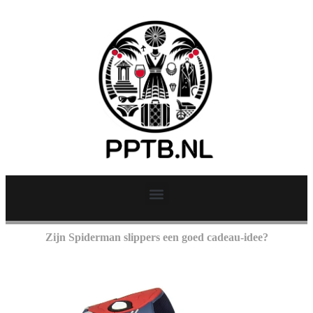
Zijn Spiderman slippers een goed cadeau-idee?