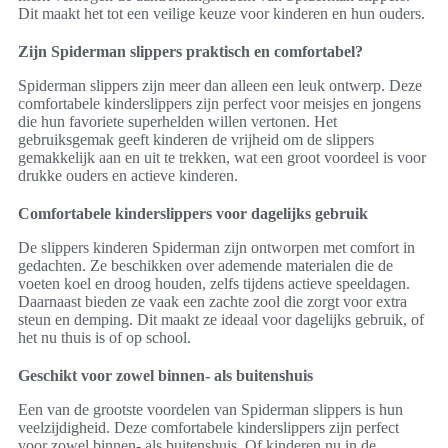
Dit maakt het tot een veilige keuze voor kinderen en hun ouders.
Zijn Spiderman slippers praktisch en comfortabel?
Spiderman slippers zijn meer dan alleen een leuk ontwerp. Deze
comfortabele kinderslippers zijn perfect voor meisjes en jongens
die hun favoriete superhelden willen vertonen. Het
gebruiksgemak geeft kinderen de vrijheid om de slippers
gemakkelijk aan en uit te trekken, wat een groot voordeel is voor
drukke ouders en actieve kinderen.
Comfortabele kinderslippers voor dagelijks gebruik
De slippers kinderen Spiderman zijn ontworpen met comfort in
gedachten. Ze beschikken over ademende materialen die de
voeten koel en droog houden, zelfs tijdens actieve speeldagen.
Daarnaast bieden ze vaak een zachte zool die zorgt voor extra
steun en demping. Dit maakt ze ideaal voor dagelijks gebruik, of
het nu thuis is of op school.
Geschikt voor zowel binnen- als buitenshuis
Een van de grootste voordelen van Spiderman slippers is hun
veelzijdigheid. Deze comfortabele kinderslippers zijn perfect
voor zowel binnen- als buitenshuis. Of kinderen nu in de