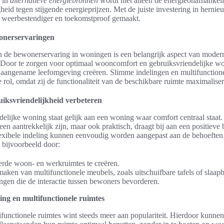
n in
alternatieve energiebronnen
wordt niet alleen de energieonafhankeli
heid tegen stijgende energieprijzen. Met de juiste investering in hernie
 weerbestendiger en toekomstproof gemaakt.
onerservaringen
n de bewonerservaring in woningen is een belangrijk aspect van moder
 Door te zorgen voor optimaal wooncomfort en gebruiksvriendelijke w
 aangename leefomgeving creëren. Slimme indelingen en multifunctione
le rol, omdat zij de functionaliteit van de beschikbare ruimte maximalise
iksvriendelijkheid verbeteren
elijke woning staat gelijk aan een woning waar comfort centraal staat.
lleen aantrekkelijk zijn, maar ook praktisch, draagt bij aan een positiev
exibele indeling kunnen eenvoudig worden aangepast aan de behoeften 
 bijvoorbeeld door:
de woon- en werkruimtes te creëren.
maken van multifunctionele meubels, zoals uitschuifbare tafels of slaap
ngen die de interactie tussen bewoners bevorderen.
ing en multifunctionele ruimtes
functionele ruimtes wint steeds meer aan populariteit. Hierdoor kunne