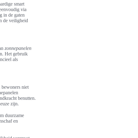
ardige smart
eenvoudig via
 in de gaten
n de veiligheid
van
zonnepanelen
n. Het gebruik
ncieel als
n bewoners niet
nnepanelen
indkracht benutten.
euze zijn.
dom duurzame
anschaf en