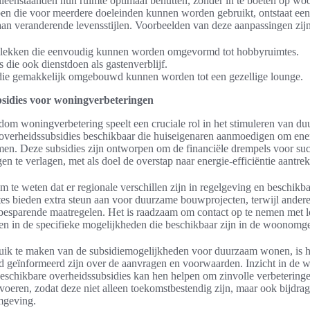
alleenstaanden hun ruimte optimaal benutten, zonder in te boeten op w
pen die voor meerdere doeleinden kunnen worden gebruikt, ontstaat een 
aan veranderende levensstijlen. Voorbeelden van deze aanpassingen zij
lekken die eenvoudig kunnen worden omgevormd tot hobbyruimtes.
 die ook dienstdoen als gastenverblijf.
die gemakkelijk omgebouwd kunnen worden tot een gezellige lounge.
sidies voor woningverbeteringen
om woningverbetering speelt een cruciale rol in het stimuleren van d
e overheidssubsidies beschikbaar die huiseigenaren aanmoedigen om en
men. Deze subsidies zijn ontworpen om de financiële drempels voor suc
n te verlagen, met als doel de overstap naar energie-efficiëntie aantrek
om te weten dat er regionale verschillen zijn in regelgeving en beschikba
 bieden extra steun aan voor duurzame bouwprojecten, terwijl andere 
ebesparende maatregelen. Het is raadzaam om contact op te nemen met lo
gen in de specifieke mogelijkheden die beschikbaar zijn in de woonomg
ik te maken van de subsidiemogelijkheden voor duurzaam wonen, is het
d geïnformeerd zijn over de aanvragen en voorwaarden. Inzicht in de 
eschikbare overheidssubsidies kan hen helpen om zinvolle verbetering
oeren, zodat deze niet alleen toekomstbestendig zijn, maar ook bijdra
mgeving.