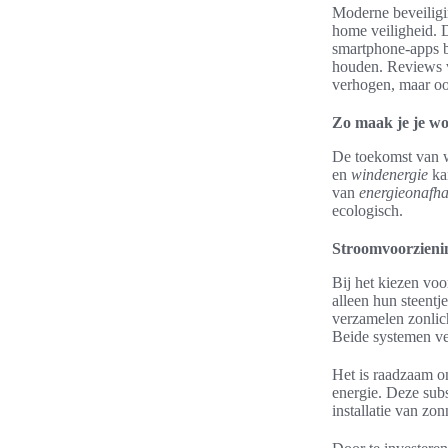
Moderne beveilig
home veiligheid. 
smartphone-apps b
houden. Reviews va
verhogen, maar o
Zo maak je je wo
De toekomst van w
en
windenergie
kan
van
energieonafha
ecologisch.
Stroomvoorzieni
Bij het kiezen vo
alleen hun steentj
verzamelen zonlich
Beide systemen ver
Het is raadzaam o
energie. Deze subs
installatie van zo