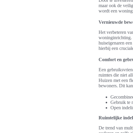
Door te investere
maar ook de veilig
wordt een woning
Vernieuwde bew
Het verbeteren va
woninginrichting.
huiseigenaren een
hierbij een crucia
Comfort en gebru
Een gebruiksvriend
ruimtes die niet a
Huizen met een fl
bewoners. Dit kan
Gecombineer
Gebruik te 
Open indeli
Ruimtelijke indel
De trend van multi