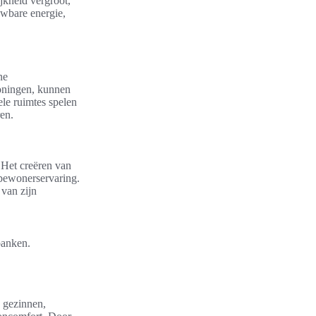
jkheid vergroot,
uwbare energie,
ne
oningen, kunnen
le ruimtes spelen
ren.
 Het creëren van
e bewonerservaring.
van zijn
banken.
n gezinnen,