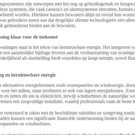
ingssystemen zijn ontworpen met het oog op gebruiksgemak en hoogwa
Deze systemen, die vaak camera’s en alarmsystemen omvatten, kunnen 
eheerd worden. Hierdoor kunnen bewoners altijd en overal hun woning
n gebruikers tonen aan dat dergelijke slimme technologieën niet allee
ok gemoedsrust bieden aan de bewoners.
ning klaar voor de toekomst
oningen staat in het teken van hernieuwbare energie. Het integreren 
 een aanzienlijke bijdrage leveren aan de verduurzaming van woninge
nkelijkheid
als doelstelling biedt voordelen op lange termijn, zowel fina
ng en hernieuwbare energie
or alternatieve energiebronnen zoals zonnepanelen en windenergie, doe
e voor het milieu, maar profiteren ze ook van lagere energiekosten. Zo
t en zetten dit om in elektriciteit, terwijl windturbines de natuurlijke w
eisen een zorgvuldige installatie, waarbij professionals vaak de beste k
m vertrouwd te raken met de beschikbare subsidies en wetgeving ron
idies kunnen een significante financiële ondersteuning bieden bij de a
nnepanelen en windturbines.