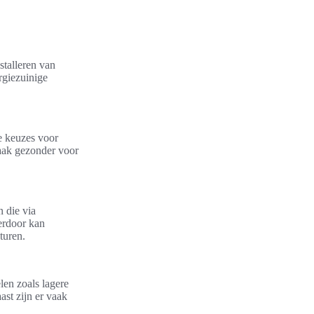
stalleren van
rgiezuinige
e keuzes voor
aak gezonder voor
 die via
erdoor kan
turen.
len zoals lagere
ast zijn er vaak