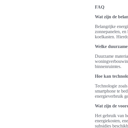
FAQ
Wat zijn de bela
Belangrijke energ
zonnepanelen, en 
koelkasten. Hierd
Welke duurzame 
Duurzame material
woningverbouwinge
binnenruimtes.
Hoe kan technolo
Technologie zoals 
smartphone te bed
energieverbruik g
Wat zijn de voor
Het gebruik van h
energiekosten, ene
subsidies beschikb