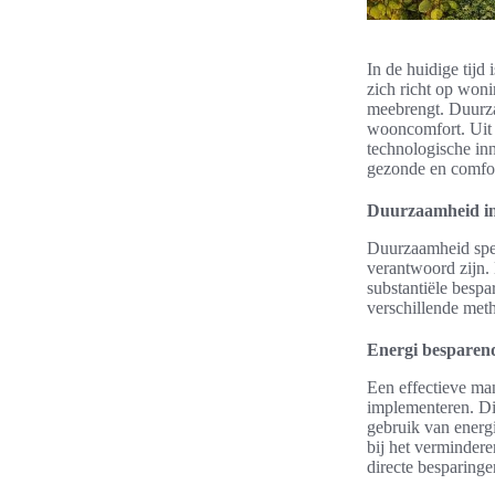
In de huidige tij
zich richt op won
meebrengt. Duurza
wooncomfort. Uit v
technologische in
gezonde en comfo
Duurzaamheid in
Duurzaamheid spee
verantwoord zijn.
substantiële bespa
verschillende meth
Energi besparen
Een effectieve man
implementeren. Di
gebruik van energ
bij het vermindere
directe besparing