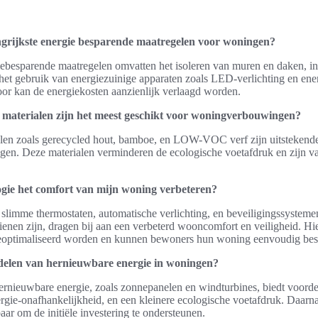
ngrijkste energie besparende maatregelen voor woningen?
iebesparende maatregelen omvatten het isoleren van muren en daken, in
het gebruik van energiezuinige apparaten zoals LED-verlichting en ene
oor kan de energiekosten aanzienlijk verlaagd worden.
materialen zijn het meest geschikt voor woningverbouwingen?
en zoals gerecycled hout, bamboe, en LOW-VOC verf zijn uitstekend
n. Deze materialen verminderen de ecologische voetafdruk en zijn v
gie het comfort van mijn woning verbeteren?
slimme thermostaten, automatische verlichting, en beveiligingssystemen
ienen zijn, dragen bij aan een verbeterd wooncomfort en veiligheid. Hi
eoptimaliseerd worden en kunnen bewoners hun woning eenvoudig bes
delen van hernieuwbare energie in woningen?
ernieuwbare energie, zoals zonnepanelen en windturbines, biedt voorde
rgie-onafhankelijkheid, en een kleinere ecologische voetafdruk. Daarna
aar om de initiële investering te ondersteunen.