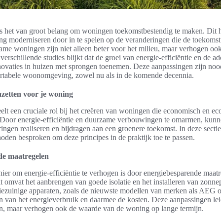
d is het van groot belang om woningen toekomstbestendig te maken. Dit 
ing moderniseren door in te spelen op de veranderingen die de toekomst
me woningen zijn niet alleen beter voor het milieu, maar verhogen ook
erschillende studies blijkt dat de groei van energie-efficiëntie en de a
novaties in huizen met sprongen toenemen. Deze aanpassingen zijn noo
rtabele woonomgeving, zowel nu als in de komende decennia.
zetten voor je woning
lt een cruciale rol bij het creëren van woningen die economisch en ec
 Door energie-efficiëntie en duurzame verbouwingen te omarmen, kunn
ringen realiseren en bijdragen aan een groenere toekomst. In deze sect
oden besproken om deze principes in de praktijk toe te passen.
de maatregelen
ier om energie-efficiëntie te verhogen is door energiebesparende maatr
t omvat het aanbrengen van goede isolatie en het installeren van zonne
iezuinige apparaten, zoals de nieuwste modellen van merken als AEG o
n van het energieverbruik en daarmee de kosten. Deze aanpassingen leid
en, maar verhogen ook de waarde van de woning op lange termijn.