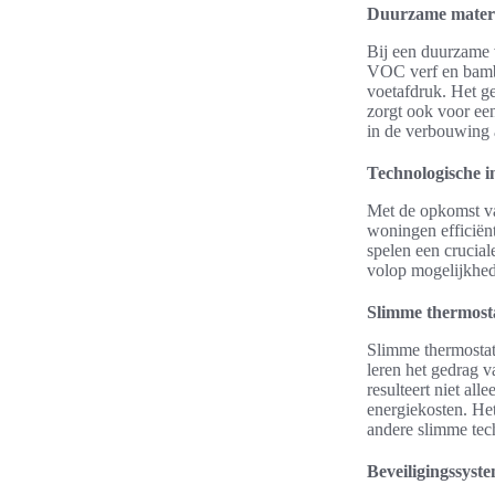
Duurzame materi
Bij een duurzame 
VOC verf en bambo
voetafdruk. Het ge
zorgt ook voor ee
in de verbouwing 
Technologische i
Met de opkomst va
woningen efficiën
spelen een crucial
volop mogelijkhede
Slimme thermost
Slimme thermostat
leren het gedrag 
resulteert niet al
energiekosten. He
andere slimme tec
Beveiligingssyst