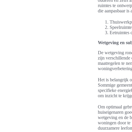
ouderen en zelfs 
ruimtes te ontwer
die aanpasbaar is 
Thuiswerkp
Speelruimtes
Eetruimtes 
Wetgeving en sub
De wetgeving rond
zijn verschillend
maatregelen te ne
woningverbeteringe
Het is belangrijk 
Sommige gemeentes
specifieke energi
om inzicht te krij
Om optimaal gebru
huiseigenaren goe
wetgeving en de b
woningen door te v
duurzamere leefo