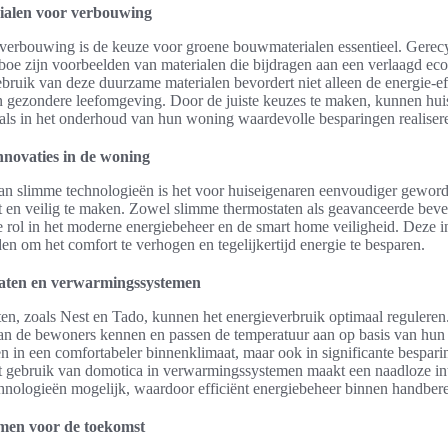
alen voor verbouwing
verbouwing is de keuze voor groene bouwmaterialen essentieel. Gere
e zijn voorbeelden van materialen die bijdragen aan een verlaagd eco
bruik van deze duurzame materialen bevordert niet alleen de energie-ef
n gezondere leefomgeving. Door de juiste keuzes te maken, kunnen hu
als in het onderhoud van hun woning waardevolle besparingen realiser
nnovaties in de woning
n slimme technologieën is het voor huiseigenaren eenvoudiger gewo
t en veilig te maken. Zowel slimme thermostaten als geavanceerde beve
e rol in het moderne energiebeheer en de smart home veiligheid. Deze i
n om het comfort te verhogen en tegelijkertijd energie te besparen.
aten en verwarmingssystemen
en, zoals Nest en Tado, kunnen het energieverbruik optimaal reguleren
van de bewoners kennen en passen de temperatuur aan op basis van hun
leen in een comfortabeler binnenklimaat, maar ook in significante bespar
t gebruik van domotica in verwarmingssystemen maakt een naadloze int
hnologieën mogelijk, waardoor efficiënt energiebeheer binnen handberei
emen voor de toekomst