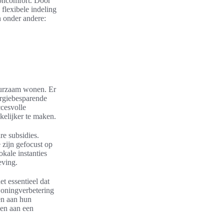
ooncomfort. Door
flexibele indeling
n onder andere:
uurzaam wonen. Er
ergiebesparende
cesvolle
kelijker te maken.
re subsidies.
zijn gefocust op
kale instanties
eving.
 essentieel dat
woningverbetering
en aan hun
gen aan een