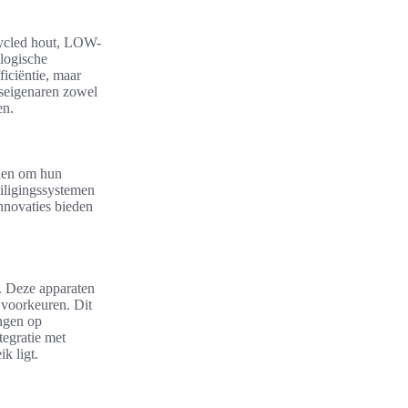
cycled hout, LOW-
logische
ficiëntie, maar
iseigenaren zowel
en.
rden om hun
iligingssystemen
nnovaties bieden
. Deze apparaten
 voorkeuren. Dit
ingen op
egratie met
k ligt.