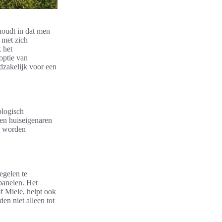
houdt in dat men
 met zich
 het
doptie van
dzakelijk voor een
ologisch
en huiseigenaren
ie worden
egelen te
panelen. Het
f Miele, helpt ook
en niet alleen tot