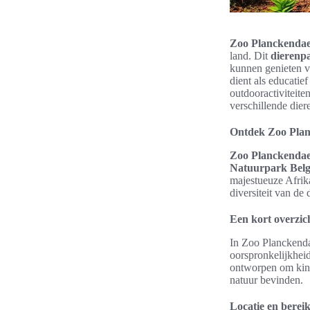
Zoo Planckendae
land. Dit
dierenp
kunnen genieten v
dient als educatie
outdooractiviteite
verschillende dier
Ontdek Zoo Plan
Zoo Planckendae
Natuurpark Belg
majestueuze Afrika
diversiteit van de
Een kort overzic
In Zoo Planckenda
oorspronkelijkhei
ontworpen om kind
natuur bevinden.
Locatie en berei