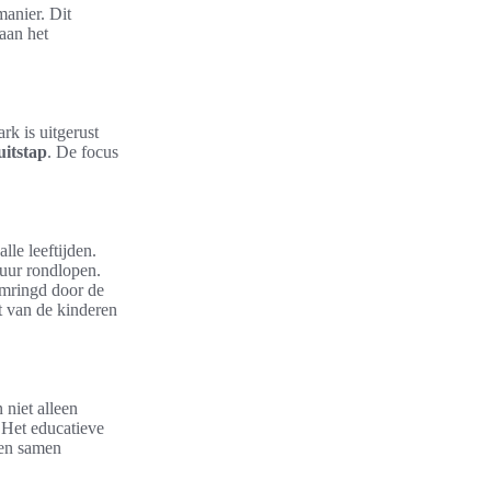
anier. Dit
 aan het
k is uitgerust
uitstap
. De focus
lle leeftijden.
 uur rondlopen.
omringd door de
it van de kinderen
 niet alleen
 Het educatieve
nen samen