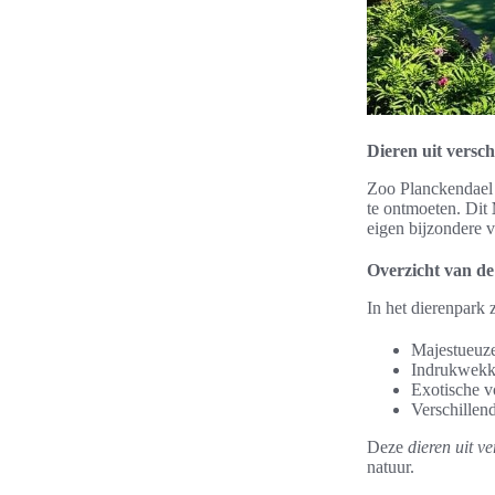
Dieren uit versc
Zoo Planckendael 
te ontmoeten. Dit
eigen bijzondere 
Overzicht van de
In het dierenpark 
Majestueuze
Indrukwekke
Exotische v
Verschillen
Deze
dieren uit v
natuur.