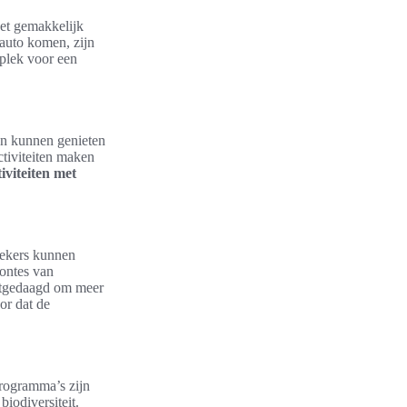
het gemakkelijk
 auto komen, zijn
plek voor een
nen kunnen genieten
ctiviteiten maken
iviteiten met
oekers kunnen
ontes van
uitgedaagd om meer
or dat de
programma’s zijn
iodiversiteit.