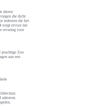
de dieren
vingen die dicht
or iedereen die het
ë
zorgt ervoor dat
ke ervaring voor
e prachtige Zoo
ragen aan een
nkele
chitectuur.
uittorent.
spelen.