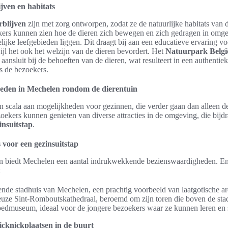
jven en habitats
rblijven
zijn met zorg ontworpen, zodat ze de natuurlijke habitats van 
ers kunnen zien hoe de dieren zich bewegen en zich gedragen in omge
lijke leefgebieden liggen. Dit draagt bij aan een educatieve ervaring vo
ijl het ook het welzijn van de dieren bevordert. Het
Natuurpark Belgi
t aansluit bij de behoeften van de dieren, wat resulteert in een authentie
s de bezoekers.
eden in Mechelen rondom de dierentuin
n scala aan mogelijkheden voor gezinnen, die verder gaan dan alleen d
oekers kunnen genieten van diverse attracties in de omgeving, die bijd
insuitstap
.
 voor een gezinsuitstap
in biedt Mechelen een aantal indrukwekkende bezienswaardigheden. E
:
ende stadhuis van Mechelen, een prachtig voorbeeld van laatgotische ar
uze Sint-Romboutskathedraal, beroemd om zijn toren die boven de stad 
edmuseum, ideaal voor de jongere bezoekers waar ze kunnen leren en 
icknickplaatsen in de buurt