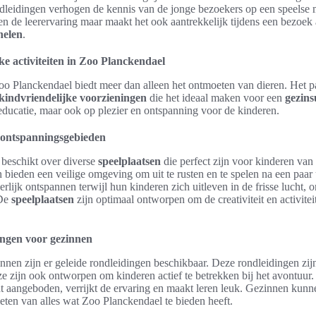
leidingen verhogen de kennis van de jonge bezoekers op een speelse m
een de leerervaring maar maakt het ook aantrekkelijk tijdens een bezoek
helen
.
ke activiteiten in Zoo Planckendael
o Planckendael biedt meer dan alleen het ontmoeten van dieren. Het par
kindvriendelijke voorzieningen
die het ideaal maken voor een
gezins
p educatie, maar ook op plezier en ontspanning voor de kinderen.
 ontspanningsgebieden
beschikt over diverse
speelplaatsen
die perfect zijn voor kinderen van a
bieden een veilige omgeving om uit te rusten en te spelen na een paar
lijk ontspannen terwijl hun kinderen zich uitleven in de frisse lucht, 
 De
speelplaatsen
zijn optimaal ontworpen om de creativiteit en activite
ingen voor gezinnen
nnen zijn er geleide rondleidingen beschikbaar. Deze rondleidingen zijn
ze zijn ook ontworpen om kinderen actief te betrekken bij het avontuur.
dt aangeboden, verrijkt de ervaring en maakt leren leuk. Gezinnen kun
eten van alles wat Zoo Planckendael te bieden heeft.