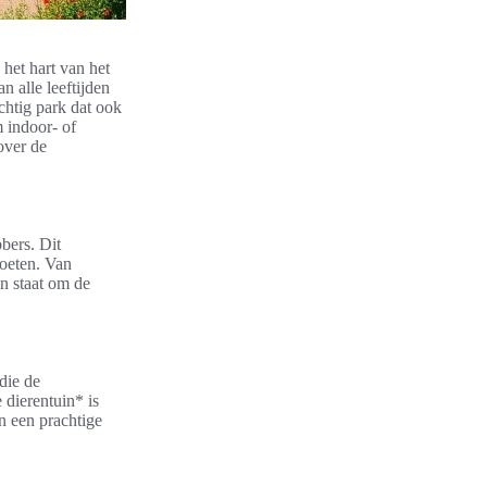
 het hart van het
alle leeftijden
chtig park dat ook
m indoor- of
over de
bers. Dit
oeten. Van
in staat om de
die de
 dierentuin* is
n een prachtige