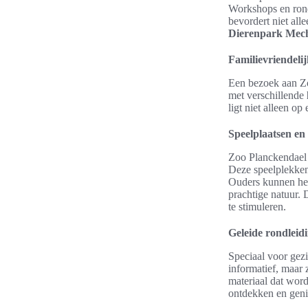
Workshops en rond
bevordert niet all
Dierenpark Mec
Familievriendelij
Een bezoek aan Zo
met verschillende
ligt niet alleen o
Speelplaatsen en
Zoo Planckendael 
Deze speelplekken 
Ouders kunnen heer
prachtige natuur.
te stimuleren.
Geleide rondleid
Speciaal voor gezi
informatief, maar 
materiaal dat wor
ontdekken en geni