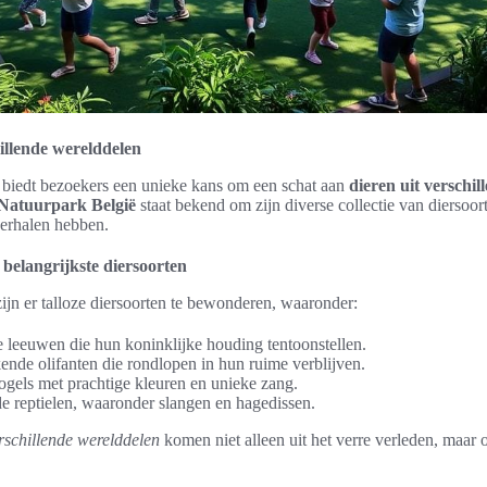
hillende werelddelen
biedt bezoekers een unieke kans om een schat aan
dieren uit verschi
Natuurpark België
staat bekend om zijn diverse collectie van diersoor
verhalen hebben.
 belangrijkste diersoorten
zijn er talloze diersoorten te bewonderen, waaronder:
 leeuwen die hun koninklijke houding tentoonstellen.
nde olifanten die rondlopen in hun ruime verblijven.
ogels met prachtige kleuren en unieke zang.
de reptielen, waaronder slangen en hagedissen.
erschillende werelddelen
komen niet alleen uit het verre verleden, maar