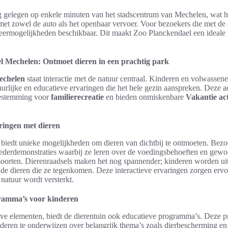
ig gelegen op enkele minuten van het stadscentrum van Mechelen, wat 
met zowel de auto als het openbaar vervoer. Voor bezoekers die met de
eermogelijkheden beschikbaar. Dit maakt Zoo Planckendael een ideale 
 Mechelen: Ontmoet dieren in een prachtig park
echelen
staat interactie met de natuur centraal. Kinderen en volwasse
urlijke en educatieve ervaringen die het hele gezin aanspreken. Deze a
bestemming voor
familierecreatie
en bieden onmiskenbare
Vakantie act
aringen met dieren
biedt unieke mogelijkheden om dieren van dichtbij te ontmoeten. Bez
derdemonstraties waarbij ze leren over de voedingsbehoeften en gewo
rsoorten. Dierenraadsels maken het nog spannender; kinderen worden 
 de dieren die ze tegenkomen. Deze interactieve ervaringen zorgen ervo
natuur wordt versterkt.
ramma’s voor kinderen
ieve elementen, biedt de dierentuin ook educatieve programma’s. Deze 
eren te onderwijzen over belangrijk thema’s zoals dierbescherming en b