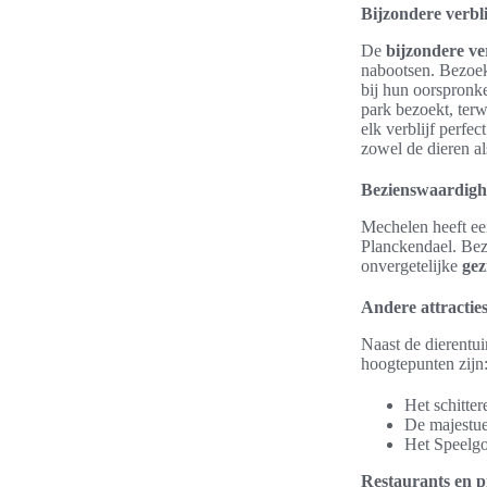
Bijzondere verbli
De
bijzondere ve
nabootsen. Bezoek
bij hun oorspronke
park bezoekt, terw
elk verblijf perfec
zowel de dieren al
Bezienswaardigh
Mechelen heeft ee
Planckendael. Bez
onvergetelijke
gez
Andere attracties
Naast de dierentu
hoogtepunten zijn
Het schitter
De majestue
Het Speelgo
Restaurants en p