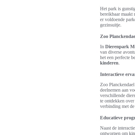
Het park is gunst
bereikbaar maakt 
er voldoende park
gezinsuitje.
Zoo Planckendael
In
Dierenpark M
van diverse avontu
het een perfecte 
kinderen
.
Interactieve erv
Zoo Planckendael 
deelnemen aan voe
verschillende die
te ontdekken over
verbinding met de 
Educatieve prog
Naast de interact
ontworpen om kind