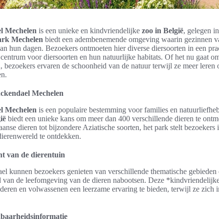
l Mechelen
is een unieke en kindvriendelijke
zoo in België
, gelegen in
ark Mechelen
biedt een adembenemende omgeving waarin gezinnen van 
an hun dagen. Bezoekers ontmoeten hier diverse diersoorten in een pra
f centrum voor diersoorten en hun natuurlijke habitats. Of het nu gaat o
n, bezoekers ervaren de schoonheid van de natuur terwijl ze meer leren 
en.
ckendael Mechelen
l Mechelen
is een populaire bestemming voor families en natuurliefheb
ië
biedt een unieke kans om meer dan 400 verschillende dieren te ontm
anse dieren tot bijzondere Aziatische soorten, het park stelt bezoekers 
 dierenwereld te ontdekken.
ht van de dierentuin
el kunnen bezoekers genieten van verschillende thematische gebieden 
d van de leefomgeving van de dieren nabootsen. Deze *kindvriendelijke
eren en volwassenen een leerzame ervaring te bieden, terwijl ze zich i
kbaarheidsinformatie