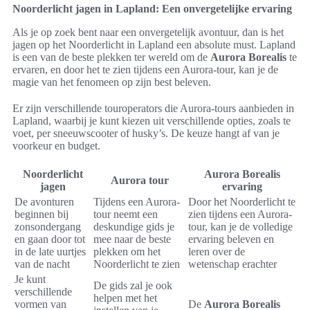
Noorderlicht jagen in Lapland: Een onvergetelijke ervaring
Als je op zoek bent naar een onvergetelijk avontuur, dan is het
jagen op het Noorderlicht in Lapland een absolute must. Lapland
is een van de beste plekken ter wereld om de
Aurora Borealis
te
ervaren, en door het te zien tijdens een Aurora-tour, kan je de
magie van het fenomeen op zijn best beleven.
Er zijn verschillende touroperators die Aurora-tours aanbieden in
Lapland, waarbij je kunt kiezen uit verschillende opties, zoals te
voet, per sneeuwscooter of husky’s. De keuze hangt af van je
voorkeur en budget.
Noorderlicht
Aurora Borealis
Aurora tour
jagen
ervaring
De avonturen
Tijdens een Aurora-
Door het Noorderlicht te
beginnen bij
tour neemt een
zien tijdens een Aurora-
zonsondergang
deskundige gids je
tour, kan je de volledige
en gaan door tot
mee naar de beste
ervaring beleven en
in de late uurtjes
plekken om het
leren over de
van de nacht
Noorderlicht te zien
wetenschap erachter
Je kunt
De gids zal je ook
verschillende
helpen met het
vormen van
De
Aurora Borealis