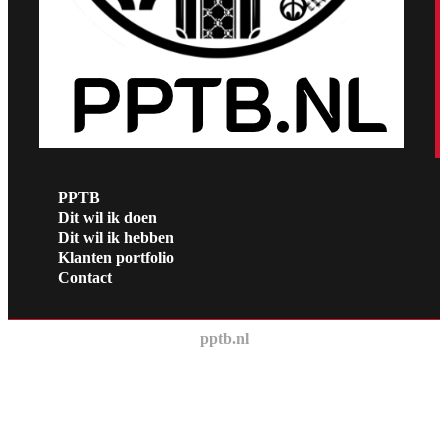
PPTB
Dit wil ik doen
Dit wil ik hebben
Klanten portfolio
Contact
pptb.nl