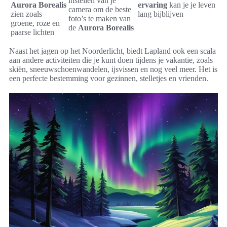
instellen van je
Aurora Borealis
ervaring
kan je je leven
camera om de beste
zien zoals
lang bijblijven
foto’s te maken van
groene, roze en
de
Aurora Borealis
paarse lichten
Naast het jagen op het Noorderlicht, biedt Lapland ook een scala
aan andere activiteiten die je kunt doen tijdens je vakantie, zoals
skiën, sneeuwschoenwandelen, ijsvissen en nog veel meer. Het is
een perfecte bestemming voor gezinnen, stelletjes en vrienden.