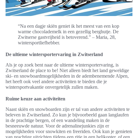
“Na een dagje skiën geniet ik het meest van een kop
warme chocolademelk in een gezellig berghutje. De
Zwitserse gastvrijheid is betoverend.” – Maria, 28,
wintersportliefhebber.
De ultieme wintersportervaring in Zwitserland
Als je op zoek bent naar de ultieme wintersportervaring, is
Zwitserland de place to be! Niet alleen biedt het land geweldige
ski- en snowboardmogelijkheden in de adembenemende Alpen,
het heeft ook veel andere activiteiten te bieden die je
wintersportvakantie onvergetelijk zullen maken.
Ruime keuze aan activiteiten
Naast skiën en snowboarden zijn er tal van andere activiteiten te
beleven in Zwitserland. Zo kun je bijvoorbeeld gaan langlaufen
in de prachtige bergen, of een wandeling maken in de
besneeuwde natuur. Voor de adrenalinejunkies zijn er
mogelijkheden voor snowkiten en freeriden. Ook kun je genieten
van prachtige uitzichten tijdens een ritje in een helikopter, of een