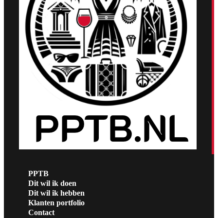
PPTB
Dit wil ik doen
Dit wil ik hebben
Klanten portfolio
Contact