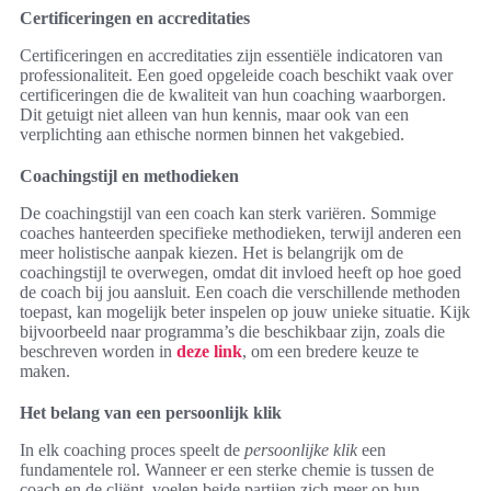
Certificeringen en accreditaties
Certificeringen en accreditaties zijn essentiële indicatoren van
professionaliteit. Een goed opgeleide coach beschikt vaak over
certificeringen die de kwaliteit van hun coaching waarborgen.
Dit getuigt niet alleen van hun kennis, maar ook van een
verplichting aan ethische normen binnen het vakgebied.
Coachingstijl en methodieken
De coachingstijl van een coach kan sterk variëren. Sommige
coaches hanteerden specifieke methodieken, terwijl anderen een
meer holistische aanpak kiezen. Het is belangrijk om de
coachingstijl te overwegen, omdat dit invloed heeft op hoe goed
de coach bij jou aansluit. Een coach die verschillende methoden
toepast, kan mogelijk beter inspelen op jouw unieke situatie. Kijk
bijvoorbeeld naar programma’s die beschikbaar zijn, zoals die
beschreven worden in
deze link
, om een bredere keuze te
maken.
Het belang van een persoonlijk klik
In elk coaching proces speelt de
persoonlijke klik
een
fundamentele rol. Wanneer er een sterke chemie is tussen de
coach en de cliënt, voelen beide partijen zich meer op hun