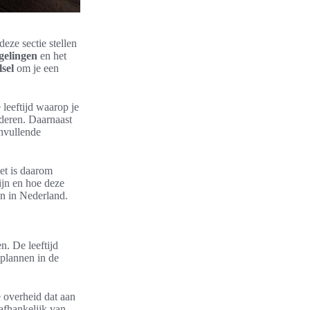
deze sectie stellen
gelingen
en het
lsel
om je een
 leeftijd waarop je
nderen. Daarnaast
anvullende
et is daarom
ijn en hoe deze
en in Nederland.
n. De leeftijd
 plannen in de
e overheid dat aan
afhankelijk van