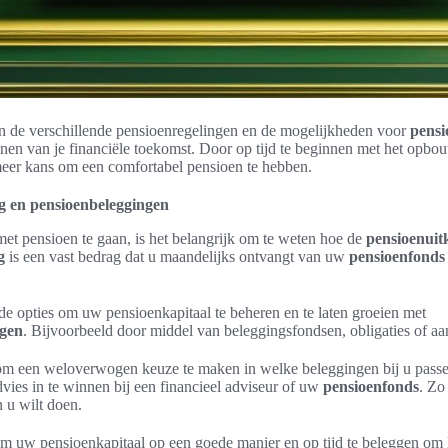
in de verschillende pensioenregelingen en de mogelijkheden voor
pens
nnen van je financiële toekomst. Door op tijd te beginnen met het opb
meer kans om een comfortabel pensioen te hebben.
g en pensioenbeleggingen
 met pensioen te gaan, is het belangrijk om te weten hoe de
pensioenuit
g
is een vast bedrag dat u maandelijks ontvangt van uw
pensioenfonds
nde opties om uw pensioenkapitaal te beheren en te laten groeien met
ngen
. Bijvoorbeeld door middel van beleggingsfondsen, obligaties of aa
 om een weloverwogen keuze te maken in welke beleggingen bij u passe
vies in te winnen bij een financieel adviseur of uw
pensioenfonds
. Zo
 u wilt doen.
 om uw pensioenkapitaal op een goede manier en op tijd te beleggen om 