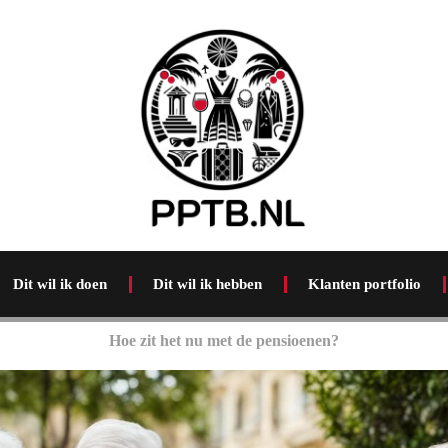
Dit wil ik doen
Dit wil ik hebben
Klanten portfolio
Hoe zit het nu met de pensioenen?