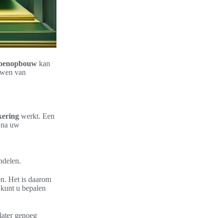
ioenopbouw
kan
ouwen van
kering
werkt. Een
na uw
ndelen.
n. Het is daarom
 kunt u bepalen
later genoeg