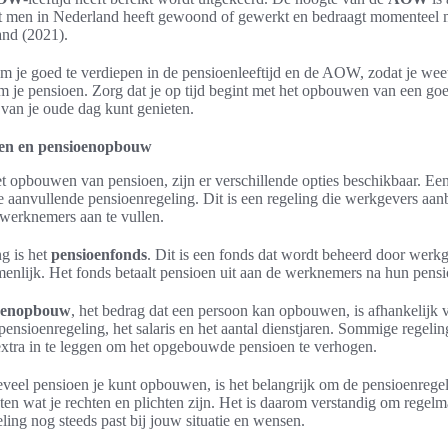
dat men in Nederland heeft gewoond of gewerkt en bedraagt momenteel
nd (2021).
om je goed te verdiepen in de pensioenleeftijd en de AOW, zodat je wee
om je pensioen. Zorg dat je op tijd begint met het opbouwen van een go
 van je oude dag kunt genieten.
gen en pensioenopbouw
et opbouwen van pensioen, zijn er verschillende opties beschikbaar. Ee
 aanvullende pensioenregeling. Dit is een regeling die werkgevers aan
werknemers aan te vullen.
g is het
pensioenfonds
. Dit is een fonds dat wordt beheerd door werk
nlijk. Het fonds betaalt pensioen uit aan de werknemers na hun pensio
oenopbouw
, het bedrag dat een persoon kan opbouwen, is afhankelijk 
 pensioenregeling, het salaris en het aantal dienstjaren. Sommige regeli
xtra in te leggen om het opgebouwde pensioen te verhogen.
veel pensioen je kunt opbouwen, is het belangrijk om de pensioenregel
ten wat je rechten en plichten zijn. Het is daarom verstandig om regelma
ling nog steeds past bij jouw situatie en wensen.