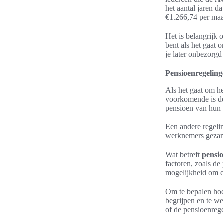
het aantal jaren 
€1.266,74 per maa
Het is belangrijk 
bent als het gaat 
je later onbezorgd
Pensioenregelin
Als het gaat om h
voorkomende is de
pensioen van hun 
Een andere regelin
werknemers gezame
Wat betreft
pensi
factoren, zoals de
mogelijkheid om e
Om te bepalen hoe
begrijpen en te we
of de pensioenrege