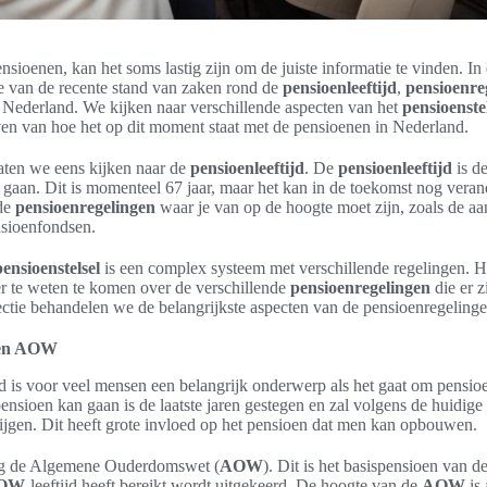
nsioenen, kan het soms lastig zijn om de juiste informatie te vinden. In 
e van de recente stand van zaken rond de
pensioenleeftijd
,
pensioenre
 Nederland. We kijken naar verschillende aspecten van het
pensioenste
ven van hoe het op dit moment staat met de pensioenen in Nederland.
aten we eens kijken naar de
pensioenleeftijd
. De
pensioenleeftijd
is de
 gaan. Dit is momenteel 67 jaar, maar het kan in de toekomst nog vera
nde
pensioenregelingen
waar je van op de hoogte moet zijn, zoals de a
sioenfondsen.
pensioenstelsel
is een complex systeem met verschillende regelingen. H
r te weten te komen over de verschillende
pensioenregelingen
die er z
ectie behandelen we de belangrijkste aspecten van de pensioenregeling
d en AOW
d is voor veel mensen een belangrijk onderwerp als het gaat om pensioe
sioen kan gaan is de laatste jaren gestegen en zal volgens de huidige
tijgen. Dit heeft grote invloed op het pensioen dat men kan opbouwen.
nog de Algemene Ouderdomswet (
AOW
). Dit is het basispensioen van d
OW
-leeftijd heeft bereikt wordt uitgekeerd. De hoogte van de
AOW
is 