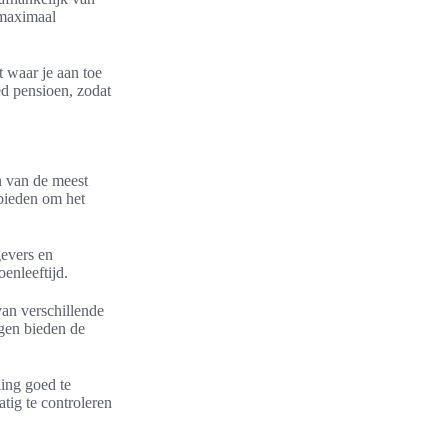
 maximaal
t waar je aan toe
ed pensioen, zodat
n van de meest
bieden om het
gevers en
enleeftijd.
van verschillende
ngen bieden de
ing goed te
tig te controleren