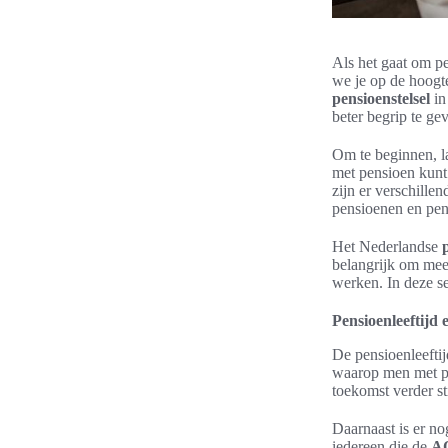
Als het gaat om pe
we je op de hoogt
pensioenstelsel
in
beter begrip te ge
Om te beginnen, l
met pensioen kunt
zijn er verschille
pensioenen en pen
Het Nederlandse
belangrijk om mee
werken. In deze s
Pensioenleeftij
De pensioenleeftij
waarop men met pen
toekomst verder s
Daarnaast is er 
iedereen die de
A